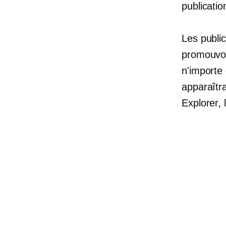
publicatio
Les publi
promouvoi
n'importe 
apparaîtra
Explorer, l