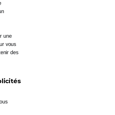
e
un
r une
our vous
tenir des
licités
vous