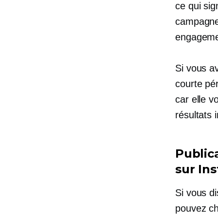
ce qui si
campagnes
engagemen
Si vous a
courte pé
car elle v
résultats
Public
sur In
Si vous d
pouvez ch