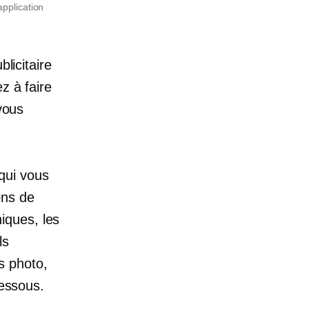
application
licitaire
z à faire
 vous
qui vous
ons de
iques, les
ls
s photo,
dessous.