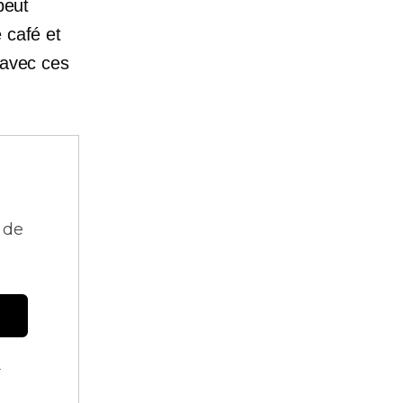
peut
 café et
 avec ces
 de
.