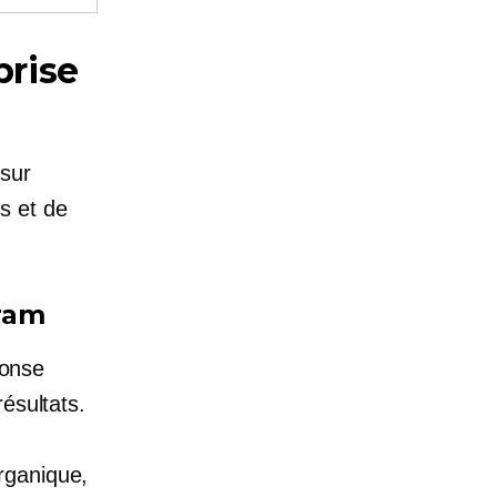
rise
 sur
s et de
gram
ponse
ésultats.
rganique,