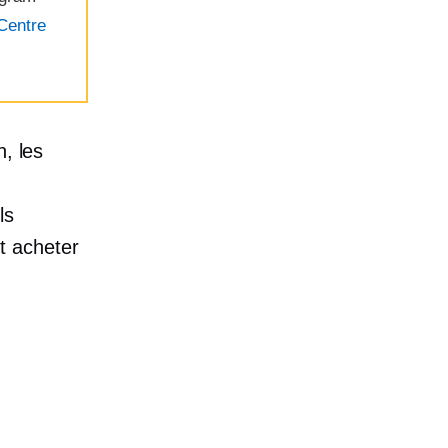
Centre
n, les
ls
t acheter