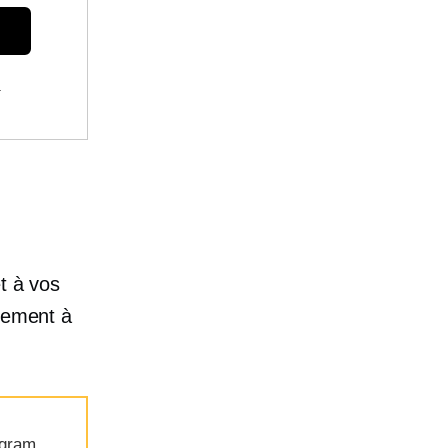
.
t à vos
ctement à
agram