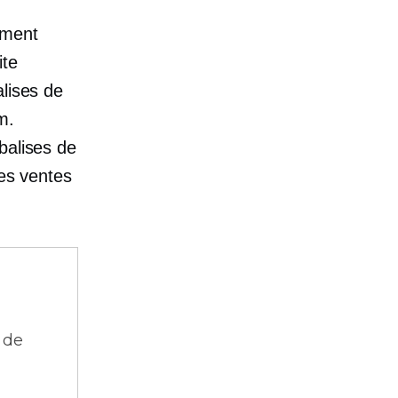
mment
ite
alises de
m.
balises de
les ventes
 de