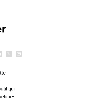
er
tte
r
til qui
quelques