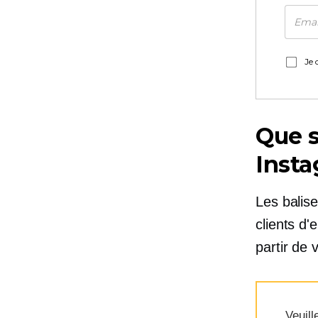
Je 
Que s
Insta
Les balise
clients d
partir de 
Veuill