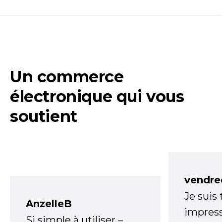
Un commerce
électronique qui vous
soutient
vendre
Je suis
AnzelleB
impress
Si simple à utiliser –