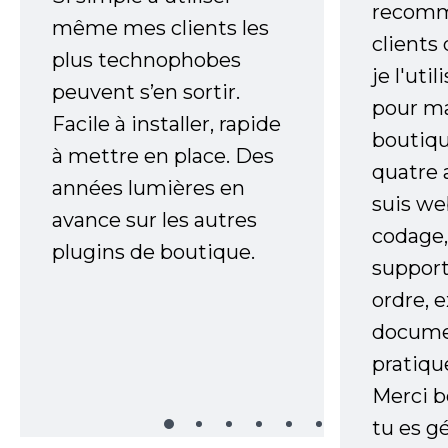
recomm
même mes clients les
clients
plus technophobes
je l'uti
peuvent s’en sortir.
pour m
Facile à installer, rapide
boutiqu
à mettre en place. Des
quatre 
années lumières en
suis w
avance sur les autres
codage,
plugins de boutique.
support
ordre, 
documen
pratiqu
Merci 
tu es gé