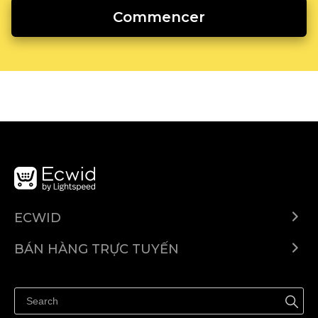
Commencer
ECWID
Ecwid.com
BÁN HÀNG TRỰC TUYẾN
Trung tâm trợ giúp
Bán ở bất cứ đâu
Quảng bá ở bất cứ đâu
Kiểm soát mọi thứ