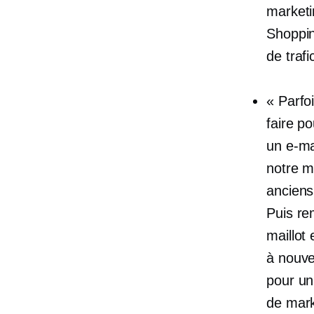
marketi
Shoppin
de trafi
« Parfo
faire p
un e-ma
notre m
anciens 
Puis re
maillot
à nouve
pour un
de mark