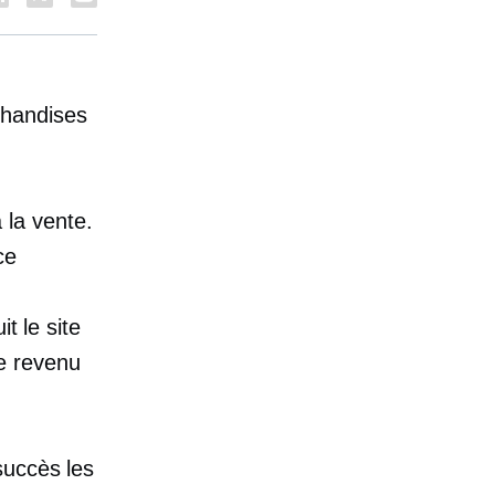
chandises
la vente.
ce
t le site
le revenu
succès les