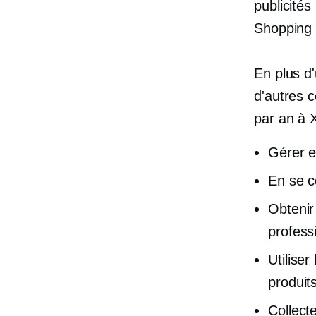
publicité
Shopping 
En plus d
d'autres c
par an à 
Gérer e
En se c
Obtenir
profess
Utilise
produit
Collect