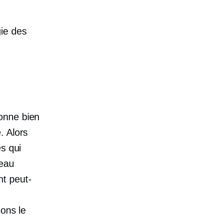
ie des
onne bien
. Alors
es qui
veau
nt peut-
sons le