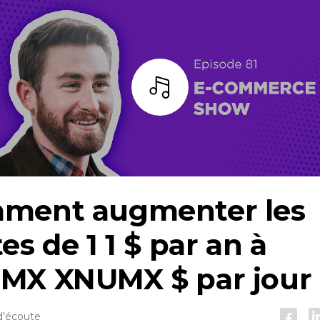
Écoutez
ment augmenter les
es de 1 1 $ par an à
MX XNUMX $ par jour
d'écoute