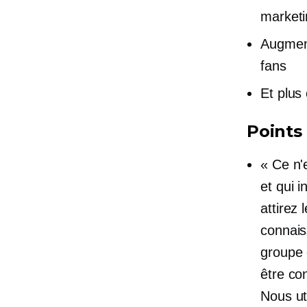
marketi
Augment
fans
Et plus
Points 
« Ce n'
et qui 
attirez 
connais
groupe 
être co
Nous uti