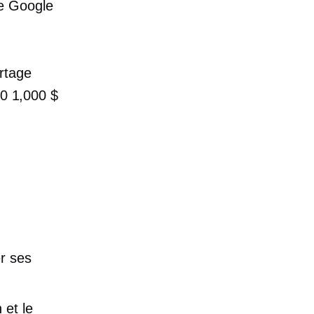
ue Google
rtage
00 1,000 $
n
er ses
 et le