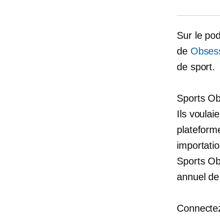
Sur le po
de
Obsess
de sport.
Sports Ob
Ils voulai
plateforme
importati
Sports O
annuel de
Connectez