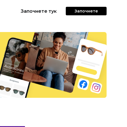
Започнете тук
Започнете