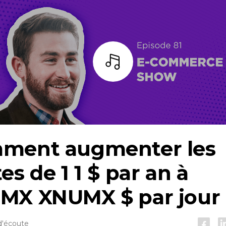
Écoutez
ment augmenter les
es de 1 1 $ par an à
MX XNUMX $ par jour
d'écoute