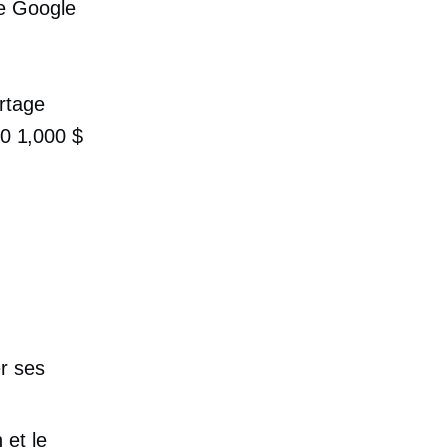
ue Google
rtage
00 1,000 $
n
er ses
 et le