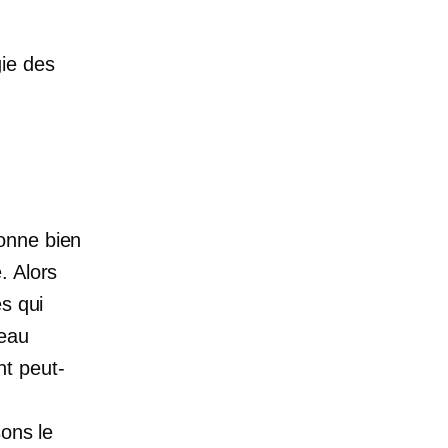
ie des
onne bien
. Alors
es qui
veau
nt peut-
sons le