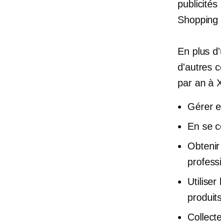
publicité
Shopping 
En plus d
d'autres c
par an à 
Gérer e
En se c
Obtenir
profess
Utilise
produit
Collect