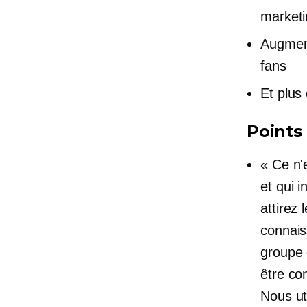
marketi
Augment
fans
Et plus
Points 
« Ce n'
et qui 
attirez 
connais
groupe 
être co
Nous uti