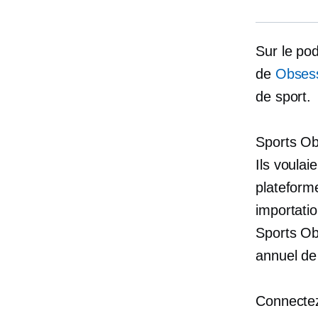
Sur le po
de
Obsess
de sport.
Sports Ob
Ils voulai
plateforme
importati
Sports O
annuel de
Connectez