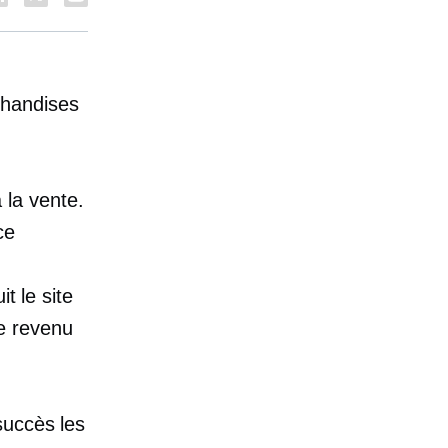
chandises
la vente.
ce
t le site
le revenu
succès les