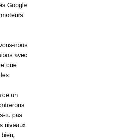
tés Google
x moteurs
ouvons-nous
sions avec
re que
 les
arde un
montrerons
ns-tu pas
is niveaux
 bien,