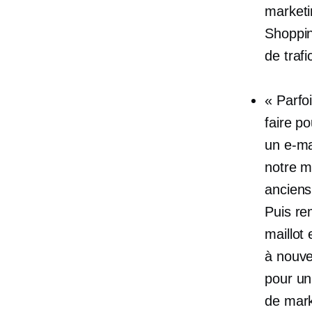
marketi
Shoppin
de trafi
« Parfo
faire p
un e-ma
notre m
anciens 
Puis re
maillot
à nouve
pour un
de mark