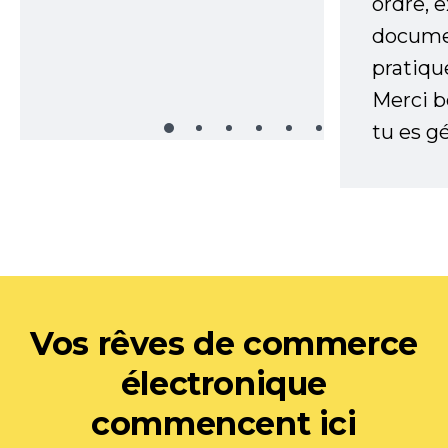
ordre, 
documen
pratiqu
Merci 
tu es gé
Vos rêves de commerce
électronique
commencent ici