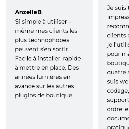
Je suis
AnzelleB
impress
Si simple à utiliser –
recomm
même mes clients les
clients
plus technophobes
je l'uti
peuvent s’en sortir.
pour m
Facile à installer, rapide
boutiqu
à mettre en place. Des
quatre 
années lumières en
suis w
avance sur les autres
codage,
plugins de boutique.
support
ordre, 
documen
pratiqu