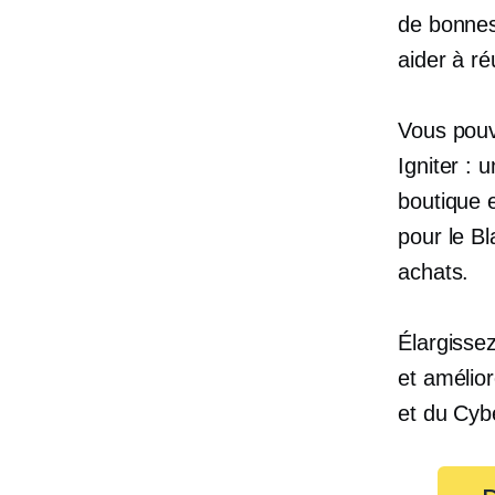
de bonnes
aider à ré
Vous pouv
Igniter : 
boutique e
pour le B
achats.
Élargisse
et amélior
et du Cyb