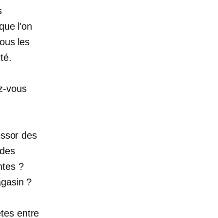
s
que l'on
ous les
té.
z-vous
essor des
 des
ntes ?
agasin ?
tes entre