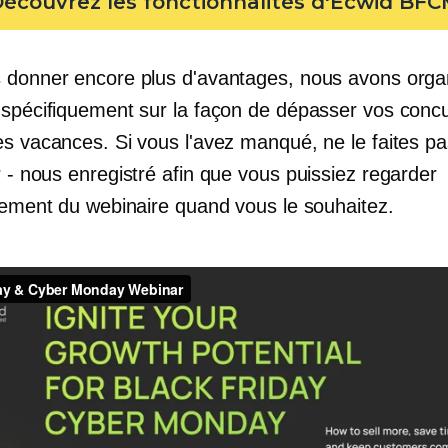
écouvrez les fonctionnalités d'Ecwid BF
 donner encore plus d'avantages, nous avons orga
 spécifiquement sur la façon de dépasser vos conc
es vacances. Si vous l'avez manqué, ne le faites pa
r - nous
enregistré afin que vous puissiez regarder
trement du webinaire quand vous le souhaitez.
 du Black Friday et du Cyber ​​Monday
à partir de
Ec
d
on
Vimeo
.