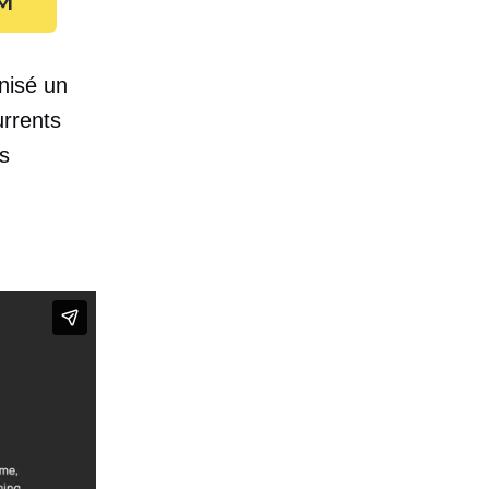
CM
nisé un
urrents
s
wid par