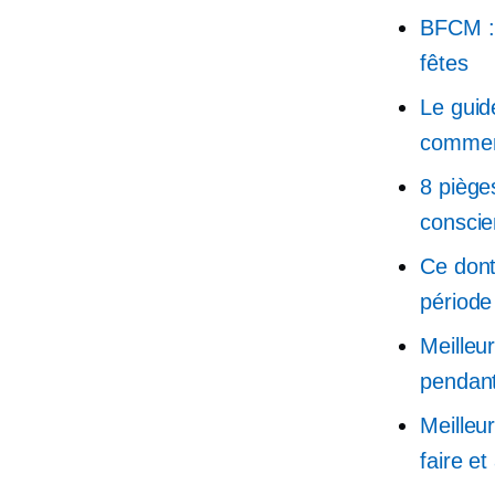
BFCM :
fêtes
Le guid
commer
8 piège
conscie
Ce dont
période
Meilleu
pendant
Meilleu
faire et