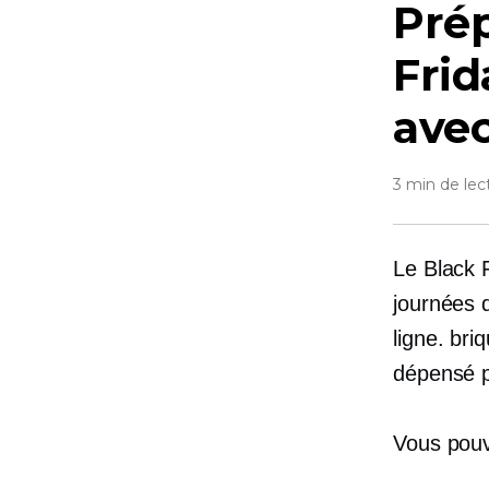
Prép
Frid
ave
3 min de lec
Le Black 
journées d
ligne.
briq
dépensé 
Vous pouv