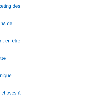
eting des
ins de
nt en être
tte
onique
5 choses à