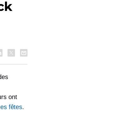
ck
des
rs ont
des fêtes
.