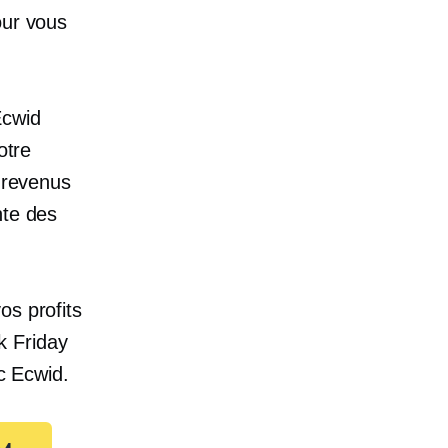
our vous
Ecwid
otre
e revenus
nte des
os profits
ck Friday
c Ecwid.