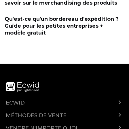
savoir sur le merchandising des produits
Qu'est-ce qu'un bordereau d'expédition ?
Guide pour les petites entreprises +
modèle gratuit
ECWID
Qu'est-ce qu'Ecwid ?
MÉTHODES DE VENTE
Demo
Vendre partout
Prix
VENDRE N'IMPORTE QUOI