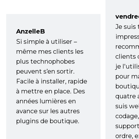
vendre
Je suis
AnzelleB
impress
Si simple à utiliser –
recomm
même mes clients les
clients
plus technophobes
je l'uti
peuvent s’en sortir.
pour m
Facile à installer, rapide
boutiqu
à mettre en place. Des
quatre 
années lumières en
suis w
avance sur les autres
codage,
plugins de boutique.
support
ordre, 