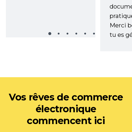
documen
pratiqu
Merci 
tu es gé
Vos rêves de commerce
électronique
commencent ici