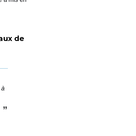
naux de
 à