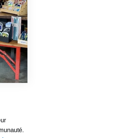
eur
mmunauté.