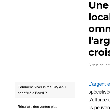
Une
loca
omni
l'ar
croi
8 min de lec
L'argent e
Comment Silver in the City a-t-il
spécialisé
bénéficié d'Ecwid ?
s'efforce 
Résultat : des ventes plus
ils peuven