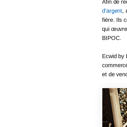
Afin de r
d’argent
, 
fière. Ils
qui œuvre
BIPOC.
Ecwid by L
commerce 
et de vend