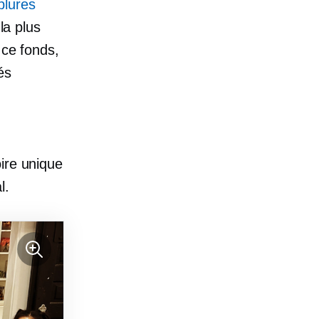
blures
la plus
 ce fonds,
és
ire unique
al.