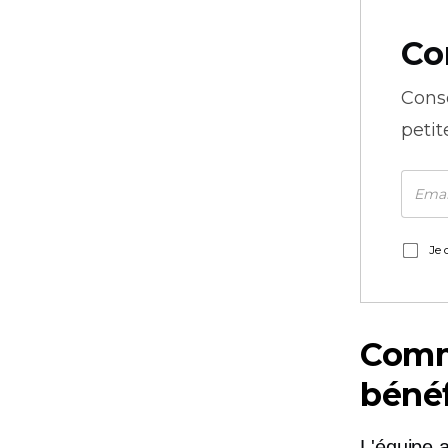
Co
Cons
petit
Je 
Comme
bénéf
L'équipe a