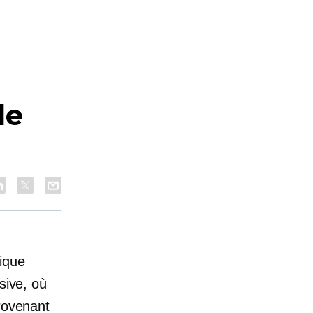
de
ique
sive, où
provenant