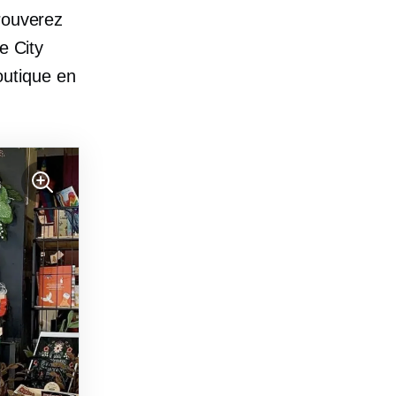
rouverez
e City
outique en