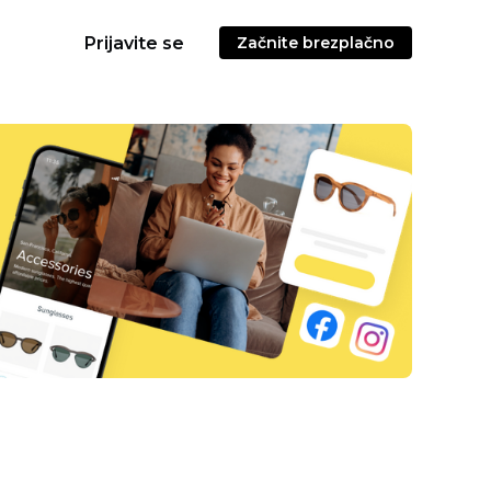
Prijavite se
Začnite brezplačno