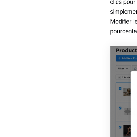
clics pour
simplemen
Modifier l
pourcentag