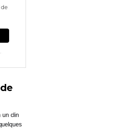
 de
.
 de
 un clin
 quelques