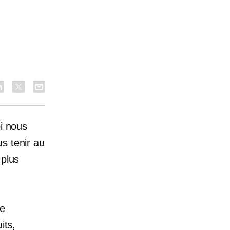
oi nous
s tenir au
 plus
re
its,