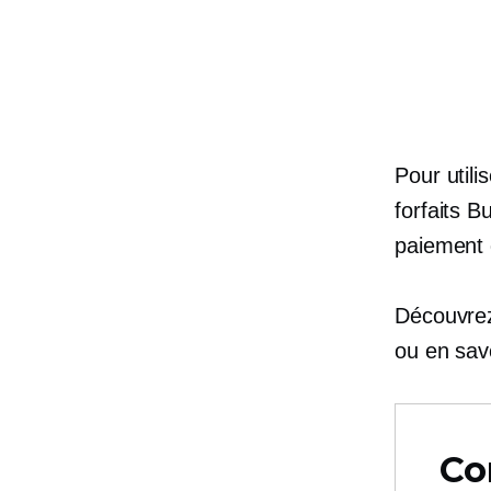
Pour utili
forfaits 
paiement 
Découvr
ou en savo
Co