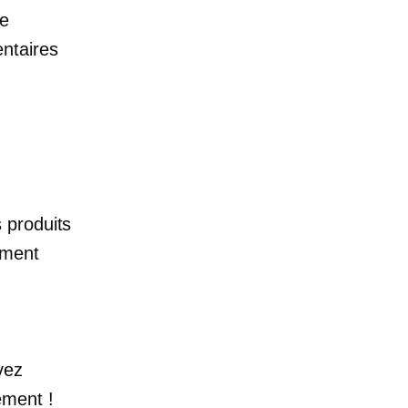
de
ntaires
 produits
ement
vez
ement !