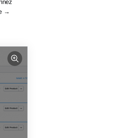
onnez
se →