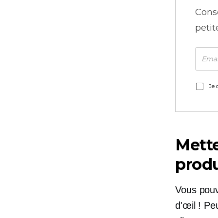
Cons
petit
Je 
Mette
produ
Vous pouv
d'œil ! Pe