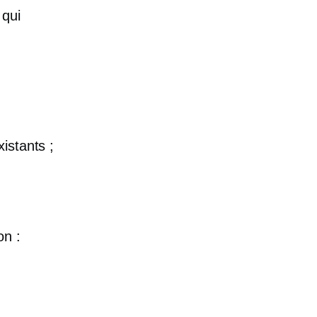
 qui
istants ;
on :