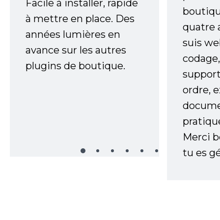
Facile à installer, rapide
boutiqu
à mettre en place. Des
quatre 
années lumières en
suis w
avance sur les autres
codage,
plugins de boutique.
support
ordre, 
documen
pratiqu
Merci 
tu es gé