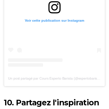
Voir cette publication sur Instagram
Un post partagé par Cours Esperto Barista (@espertobarista)
on
2
10. Partagez l'inspiration