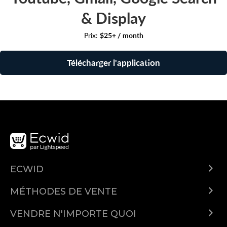
& Display
Prix:
$25+ / month
Télécharger l'application
ECWID
Qu'est-ce qu'Ecwid ?
MÉTHODES DE VENTE
Demo
Vendre partout
Prix
VENDRE N'IMPORTE QUOI
Vendez sur Instagram
Vendre des produits