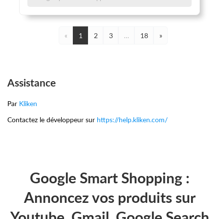
«
1
2
3
…
18
»
Assistance
Par
Kliken
Contactez le développeur sur
https://help.kliken.com/
Google Smart Shopping :
Annoncez vos produits sur
Youtube, Gmail, Google Search