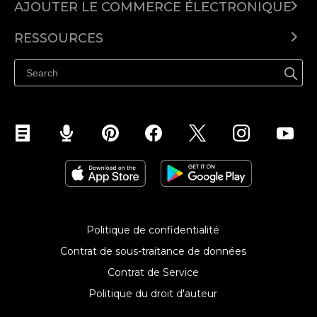
Ecwid pour les entrepreneurs
AJOUTER LE COMMERCE ÉLECTRONIQUE
Ecwid vs. Woocommers
Personnalisations
WordPress
Ecwid pour les créateurs de contenu
Ecwid vs. Wix
RESSOURCES
Squarespace
Créez votre boutique indépendante en ligne
Ecwid vs. Squarespace
Wix
Découvrez comment Anatole Lebreton utilise Ecwid
Ecwid vs. Prestashop
Joomla
Weebly
Politique de confidentialité
Contrat de sous-traitance de données
Contrat de Service
Politique du droit d'auteur