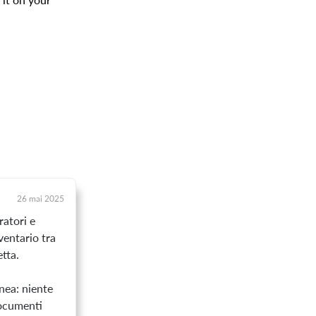
26 mai 2025
ratori e
ventario tra
tta.
nea: niente
documenti