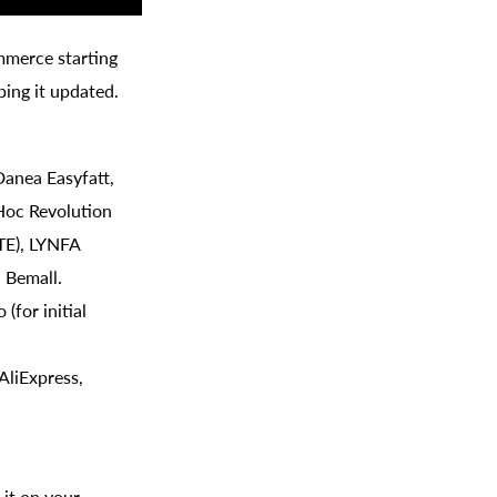
mmerce starting
ing it updated.
anea Easyfatt,
Hoc Revolution
TE), LYNFA
 Bemall.
for initial
AliExpress,
it on your