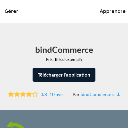
Gérer
Apprendre
bindCommerce
Prix:
Billed externally
Télécharger l'application
3.8
10 avis
Par
bindCommerce s.r.l.