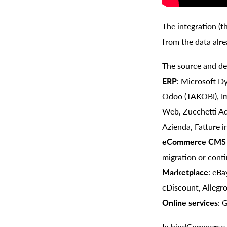
The integration (t
from the data alr
The source and des
ERP
: Microsoft D
Odoo (TAKOBI), Im
Web, Zucchetti Ad
Azienda, Fatture 
eCommerce CMS d
migration or conti
Marketplace
: eBa
cDiscount, Allegro
Online services
: 
In bindCommerce y