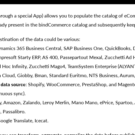
hrough a special App) allows you to populate the catalog of eCo
eady present in the bindCommerce catalog and subsequently keep
tination of the data could be various:
ynamics 365 Business Central, SAP Business One, QuickBooks, D
presoft Starty ERP, AS 400, Passepartout Mexal, Zucchetti Ad 
 Hoc Infinity, Zucchetti Mago4, TeamSystem Enterprise (ALYAN
in Cloud, Giobby, Bman, Standard Euritmo, NTS Business, Aurum,
ata source
: Shopify, WooCommerce, PrestaShop, and Magento (
nuous sync).
y, Amazon, Zalando, Leroy Merlin, Mano Mano, ePrice, Spartoo, 
, Passalibro.
Google Translate, Icecat.
ou can transform, aggregate, normalize the data before publish 