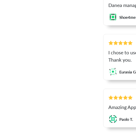
Danea manag
Shoe4me
I chose to u
Thank you.
Eurasia G
Amazing App!
Paolo T.