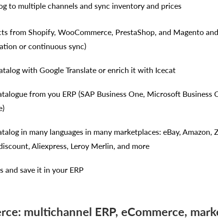
og to multiple channels and sync inventory and prices
cts from Shopify, WooCommerce, PrestaShop, and Magento and p
gration or continuous sync)
atalog with Google Translate or enrich it with Icecat
atalogue from you ERP (SAP Business One, Microsoft Business 
e)
atalog in many languages in many marketplaces: eBay, Amazon, 
scount, Aliexpress, Leroy Merlin, and more
s and save it in your ERP
ce: multichannel ERP, eCommerce, mark