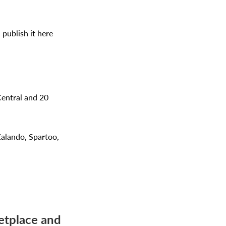
ublish it here
Central and 20
Zalando, Spartoo,
etplace and