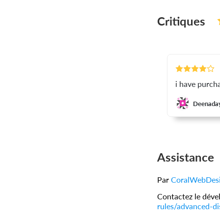
Critiques
i have purcha
Deenada
Assistance
Par
CoralWebDes
Contactez le déve
rules/advanced-di