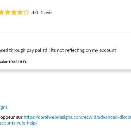
4.0
1 avis
sed through pay pal still its not reflecting on my account
yalan100218 D.
igns
loppeur sur
https://coralwebdesigns.com/ecwid/advanced-disco
scounts-rule-help/