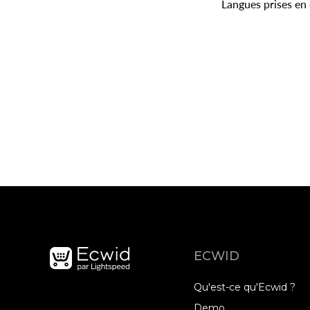
Langues prises en
ECWID
Qu'est-ce qu'Ecwid ?
Demo