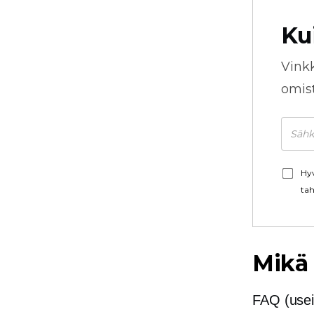
Ku
Vink
omista
Hyv
tah
Mikä
FAQ (usein