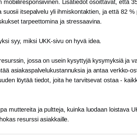
on
mobiiliresponsiivinen.
Lisätiedot osoittavat, että 
ta suosii
itsepalvelu
yli ihmiskontaktien, ja että 82 % 
skukset tarpeettomina ja stressaavina.
ksi syy, miksi UKK-sivu on hyvä idea.
resurssin, jossa on usein kysyttyjä kysymyksiä ja v
tää asiakaspalvelukustannuksia ja antaa verkko-osta
uden löytää tiedot, joita he tarvitsevat
ostaa - kaikk
a muttereita ja pultteja, kuinka luodaan loistava U
hokas resurssi asiakkaille.