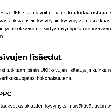
essä UKK-sivun tavoitteena on
kouluttaa ostajia.
A
 vastauksia usein kysyttyihin kysymyksiin asiakkaasi
 ja tehokkaammin siirtyä myyntipolun seuraavaan
n.
ivujen lisäedut
i tutkitaan joitain UKK-sivujen lisäetuja ja kuinka n
verkkokauppaasi kokonaisuutena.
 PPC
taukset asiakkaiden kysymyksiin sisältävät usein o