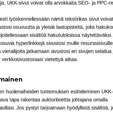
ja, UKK-sivut voivat olla arvokkaita SEO- ja PPC-re
sesti työskennellessään nämä
tekstirikas
sivut voiva
stosi osuvuutta ja yleisiä laatupisteitä, joita hakuk
sijoitellessaan sisältöä hakutuloksissa näytettäväksi.
 osuvia hyperlinkkejä sivustosi muille resurssisivuille
vierailijoita jatkamaan sivustosi eri sivujen selailua 
 verkkosivustossasi vietettyä aikaa.
omainen
en huolenaiheiden tuntemuksen esitteleminen UKK-s
ava tapa rakentaa auktoriteettia johtajana omalla
ollasi. Jos pystyt tarjoamaan hyödyllistä sisältöä, 