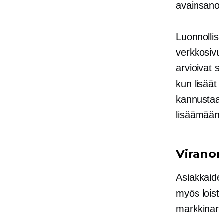
avainsano
Luonnolli
verkkosivu
arvioivat 
kun lisäät
kannustaa 
lisäämään
Viran
Asiakkaid
myös loist
markkinara