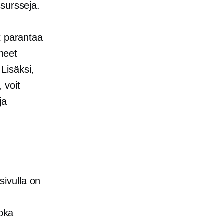
sursseja.
t parantaa
oneet
 Lisäksi,
, voit
ja
ivulla on
joka