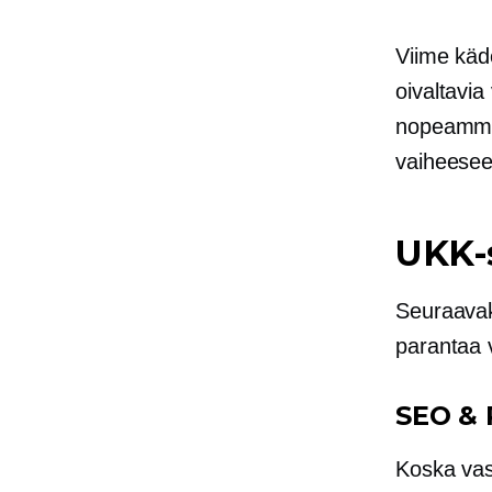
Viime käd
oivaltavia
nopeammin
vaiheesee
UKK-s
Seuraavaks
parantaa 
SEO &
Koska vas