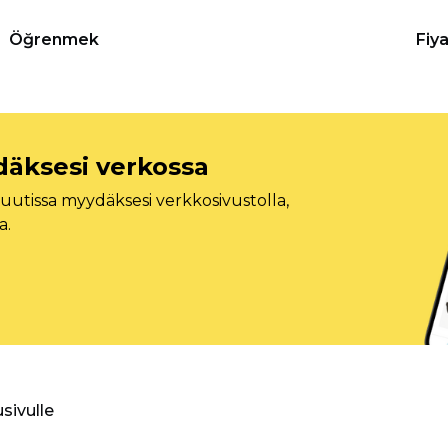
Öğrenmek
Fiy
däksesi verkossa
tissa myydäksesi verkkosivustolla,
a.
usivulle