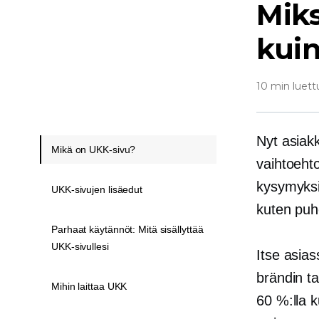
Miks
kuin
10 min luett
Nyt asiak
Mikä on UKK-sivu?
vaihtoehto
kysymyksii
UKK-sivujen lisäedut
kuten puh
Parhaat käytännöt: Mitä sisällyttää
UKK-sivullesi
Itse asias
brändin ta
Mihin laittaa UKK
60 %:lla 