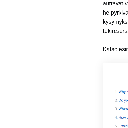
auttavat 
he pyrkivä
kysymyksi
tukiresurs
Katso esi