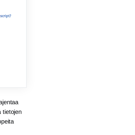
ajentaa
 tietojen
opeita