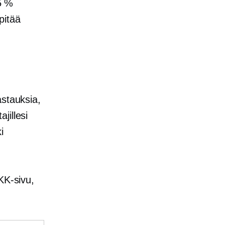
35 %
pitää
astauksia,
jillesi
i
KK-sivu,