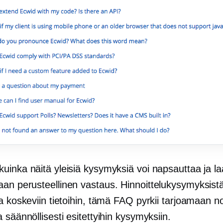
uinka näitä yleisiä kysymyksiä voi napsauttaa ja la
maan
perusteellinen
vastaus. Hinnoittelukysymyksistä
a koskeviin tietoihin, tämä FAQ pyrkii tarjoamaan n
 säännöllisesti esitettyihin kysymyksiin.