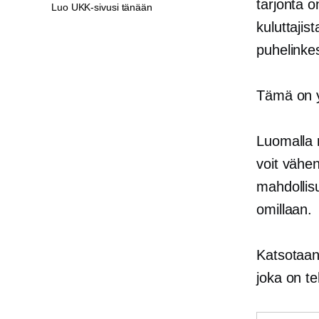
tarjonta 
Luo UKK-sivusi tänään
kuluttajis
puhelinke
Tämä on y
Luomalla 
voit vähen
mahdollisu
omillaan.
Katsotaanp
joka on te