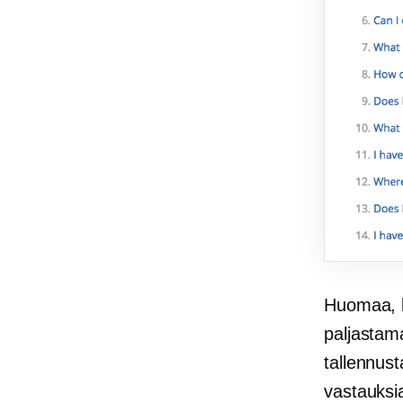
Huomaa, k
paljasta
tallennust
vastauksia