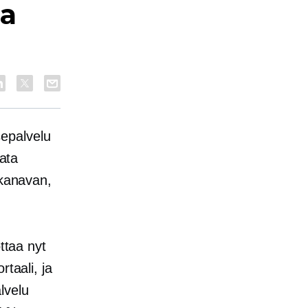
ja
sepalvelu
tata
ikanavan,
ttaa nyt
taali, ja
lvelu