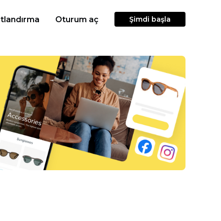
atlandırma
Oturum aç
Şimdi başla