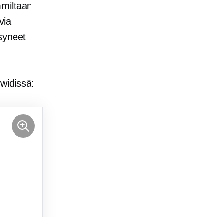
mmiltaan
via
syneet
widissä: