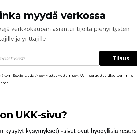
inka myydä verkossa
kejä
verkkokaupan
asiantuntijoita pienyritysten
jille ja yrittäjille.
Tilaus
äksyn Ecwid-uutiskirjeen vastaanottamisen. Voin peruuttaa tilauksen milloin
ansa.
 on UKK-sivu?
 kysytyt kysymykset) -sivut ovat hyödyllisiä resurs