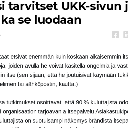
i tarvitset UKK-sivun 
ka se luodaan
u
kaat etsivät enemmän kuin koskaan aikaisemmin
it
ja, joiden avulla he voivat käsitellä ongelmia ja vas
n itse (sen sijaan, että he joutuisivat käymään tuk
elimen tai sähköpostin, kautta.)
sa tutkimukset osoittavat, että 90 % kuluttajista odo
i organisaation tarjoavan a
itsepalvelu
Asiakastukipor
kuluttajista on suotuisampi näkemys brändistä
itsepa