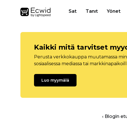
Sat
Tanıt
Yönet
Kaikki mitä tarvitset myy
Perusta verkkokauppa muutamassa minuu
sosiaalisessa mediassa tai markkinapaikoill
Luo myymälä
‹ Blogin et