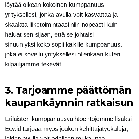
löytää
oikean kokoinen
kumppanuus
yrityksellesi, jonka avulla voit kasvattaa ja
skaalata liiketoimintaasi niin nopeasti kuin
haluat sen sijaan, että se johtaisi
sinuun
yksi koko sopii kaikille
kumppanuus,
joka ei sovellu yrityksellesi ollenkaan kuten
kilpailijamme tekevät.
3. Tarjoamme päättömän
kaupankäynnin ratkaisun
Erilaisten kumppanuusvaihtoehtojemme lisäksi
Ecwid tarjoaa myös joukon kehittäjätyökaluja,
joiden avulla voit edelleen mukauttaa