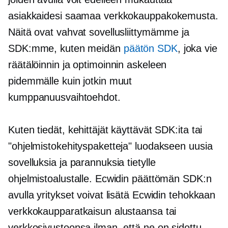
asiakkaidesi saamaa verkkokauppakokemusta.
Näitä ovat vahvat sovellusliittymämme ja
SDK:mme, kuten meidän
päätön SDK
, joka vie
räätälöinnin ja optimoinnin askeleen
pidemmälle kuin jotkin muut
kumppanuusvaihtoehdot.
Kuten tiedät, kehittäjät käyttävät SDK:ita tai
"ohjelmistokehityspaketteja" luodakseen uusia
sovelluksia ja parannuksia tietylle
ohjelmistoalustalle. Ecwidin päättömän SDK:n
avulla yritykset voivat lisätä Ecwidin tehokkaan
verkkokaupparatkaisun alustaansa tai
verkkosivustoonsa ilman, että ne on sidottu