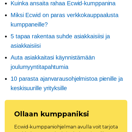
Kuinka ansaita rahaa Ecwid-kumppanina
Miksi Ecwid on paras verkkokauppaalusta
kumppaneille?
5 tapaa rakentaa suhde asiakkaisiisi ja
asiakkaisiisi
Auta asiakkaitasi käynnistämään
joulumyyntitapahtumia
10 parasta ajanvarausohjelmistoa pienille ja
keskisuurille yrityksille
Ollaan kumppaniksi
Ecwid-kumppaniohjelman avulla voit tarjota