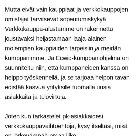
Mutta eivät vain kauppiaat ja verkkokauppojen
omistajat tarvitsevat sopeutumiskykyä.
Verkkokauppa-alustamme on rakennettu
joustavaksi heijastamaan
laaja-alainen
molempien kauppiaiden tarpeisiin
ja
meidän
kumppanimme. Ja Ecwid-kumppaniohjelma on
suunniteltu niin, että kumppaneiden kanssa on
helppo työskennellä, ja se tarjoaa helpon tavan
edistää kasvua yrityksille tuomalla uusia
asiakkaita ja tulovirtoja.
Joten kun tarkastelet pk-asiakkaidesi
verkkokauppavaihtoehtoja, kysy itseltäsi, mikä
on järkevämpää
omaa
liike: