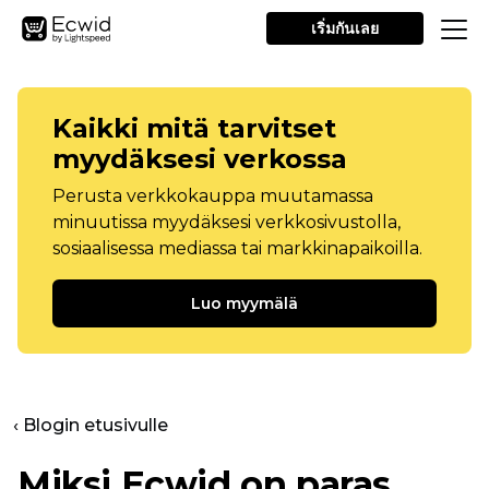
เริ่มกันเลย
Kaikki mitä tarvitset
myydäksesi verkossa
Perusta verkkokauppa muutamassa
minuutissa myydäksesi verkkosivustolla,
sosiaalisessa mediassa tai markkinapaikoilla.
Luo myymälä
‹ Blogin etusivulle
Miksi Ecwid on paras