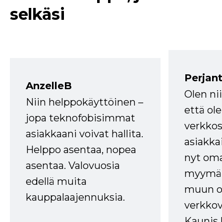
selkäsi
Perjant
AnzelleB
Olen ni
Niin helppokäyttöinen –
että ole
jopa teknofobisimmat
verkkos
asiakkaani voivat hallita.
asiakkai
Helppo asentaa, nopea
nyt om
asentaa. Valovuosia
myymälä
edellä muita
muun oh
kauppalaajennuksia.
verkkov
Kaunis 