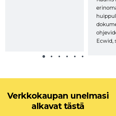
erinom
huippul
dokume
ohjevid
Ecwid, 
Verkkokaupan unelmasi
alkavat tästä