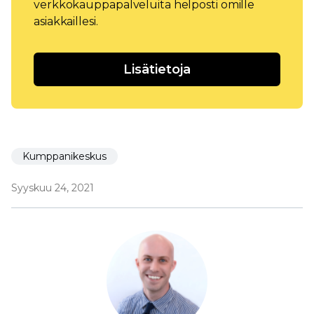
verkkokauppapalveluita helposti omille
asiakkaillesi.
Lisätietoja
Kumppanikeskus
Syyskuu 24, 2021