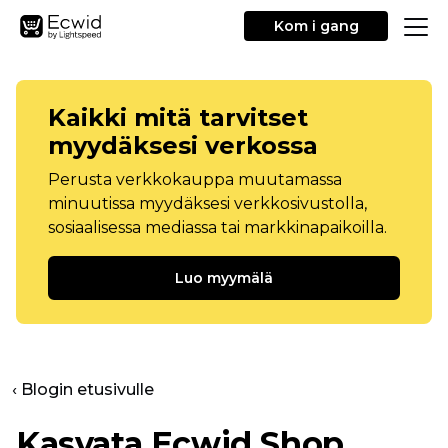
Kom i gang
Kaikki mitä tarvitset
myydäksesi verkossa
Perusta verkkokauppa muutamassa
minuutissa myydäksesi verkkosivustolla,
sosiaalisessa mediassa tai markkinapaikoilla.
Luo myymälä
‹ Blogin etusivulle
Kasvata Ecwid Shop