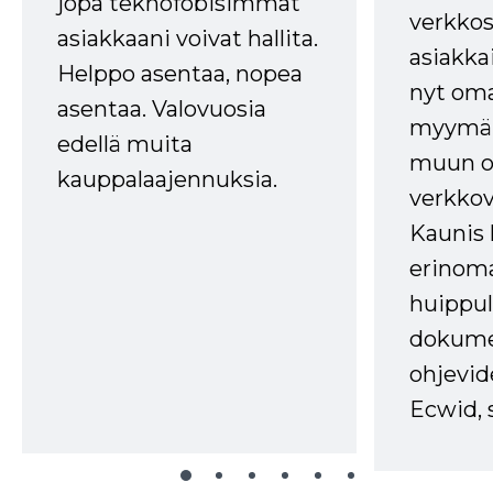
jopa teknofobisimmat
verkkos
asiakkaani voivat hallita.
asiakkai
Helppo asentaa, nopea
nyt om
asentaa. Valovuosia
myymälä
edellä muita
muun oh
kauppalaajennuksia.
verkkov
Kaunis 
erinom
huippul
dokume
ohjevid
Ecwid, 