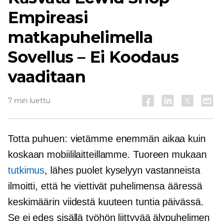
Empireasi
matkapuhelimella
Sovellus – Ei
Koodaus
vaaditaan
7 min luettu
Totta puhuen: vietämme enemmän aikaa kuin
koskaan mobiililaitteillamme. Tuoreen mukaan
tutkimus
, lähes puolet kyselyyn vastanneista
ilmoitti, että he viettivät puhelimensa ääressä
keskimäärin viidestä kuuteen tuntia päivässä.
Se ei edes sisällä
työhön liittyvää
älypuhelimen