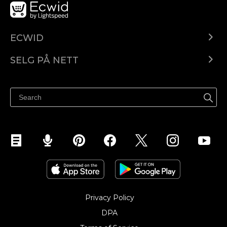
ECWID
Ecwid.com
SELG PÅ NETT
Pris
Selg hvor som helst
Hjelpesenter
Selg på Facebook
Selg på Instagram
Privacy Policy
DPA