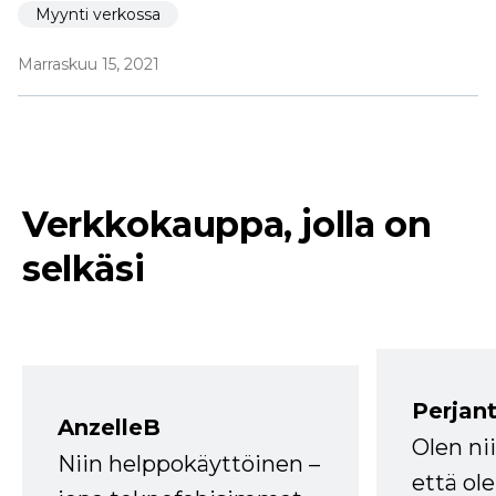
Myynti verkossa
Marraskuu 15, 2021
Verkkokauppa, jolla on
selkäsi
Perjant
AnzelleB
Olen ni
Niin helppokäyttöinen –
että ole