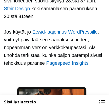
sivunopeuden suorituskykyä 28:sta 87:ään.
Sfeir Design
koki samanlaisen parannuksen
20:stä 81:een!
Jos käytät jo
Ecwid-laajennus WordPressille
,
voit nyt päivittää sen saadaksesi uuden,
nopeamman version verkkokaupastasi. Älä
unohda tarkistaa, kuinka paljon parempi sivusi
tehokkuus paranee
Pagespeed Insights
!
Sisällysluettelo