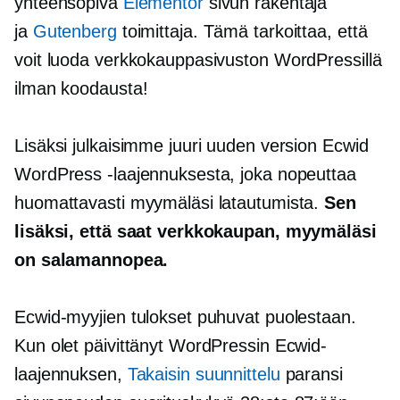
yhteensopiva
Elementor
sivun rakentaja
ja
Gutenberg
toimittaja. Tämä tarkoittaa, että
voit luoda verkkokauppasivuston WordPressillä
ilman koodausta!
Lisäksi julkaisimme juuri uuden version Ecwid
WordPress -laajennuksesta, joka nopeuttaa
huomattavasti myymäläsi latautumista.
Sen
lisäksi, että saat verkkokaupan, myymäläsi
on salamannopea.
Ecwid-myyjien tulokset puhuvat puolestaan.
Kun olet päivittänyt WordPressin Ecwid-
laajennuksen,
Takaisin suunnittelu
paransi