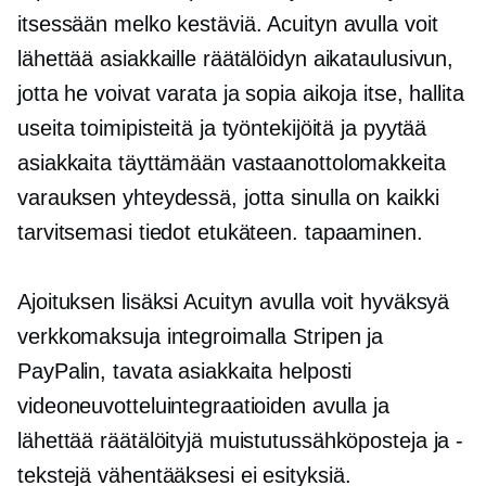
itsessään melko kestäviä. Acuityn avulla voit
lähettää asiakkaille räätälöidyn aikataulusivun,
jotta he voivat varata ja sopia aikoja itse, hallita
useita toimipisteitä ja työntekijöitä ja pyytää
asiakkaita täyttämään vastaanottolomakkeita
varauksen yhteydessä, jotta sinulla on kaikki
tarvitsemasi tiedot etukäteen. tapaaminen.
Ajoituksen lisäksi Acuityn avulla voit hyväksyä
verkkomaksuja integroimalla Stripen ja
PayPalin, tavata asiakkaita helposti
videoneuvotteluintegraatioiden avulla ja
lähettää räätälöityjä muistutussähköposteja ja -
tekstejä vähentääksesi
ei esityksiä.