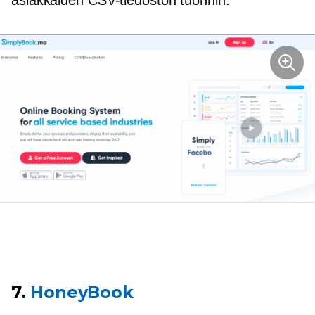
asiakkaiden CSV-tiedoston tuonnin.
7.
HoneyBook