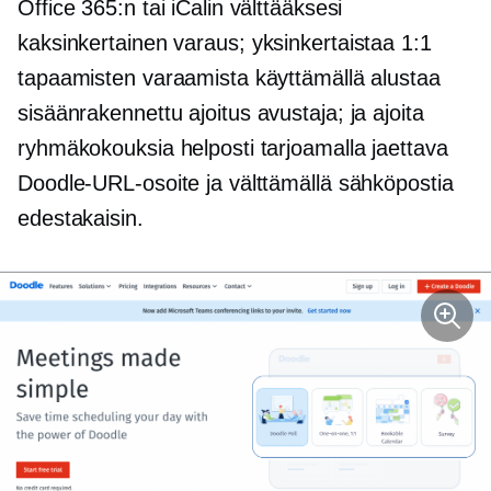
Office 365:n tai iCalin välttääksesi
kaksinkertainen varaus;
yksinkertaistaa 1:1
tapaamisten varaamista käyttämällä alustaa
sisäänrakennettu
ajoitus avustaja; ja ajoita
ryhmäkokouksia helposti tarjoamalla jaettava
Doodle-URL-osoite ja välttämällä sähköpostia
edestakaisin.