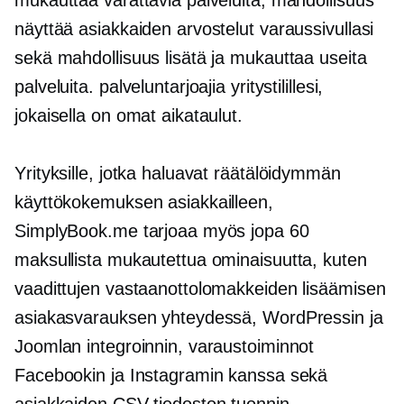
mukauttaa varattavia palveluita, mahdollisuus
näyttää asiakkaiden arvostelut varaussivullasi
sekä mahdollisuus lisätä ja mukauttaa useita
palveluita. palveluntarjoajia yritystilillesi,
jokaisella on omat aikataulut.
Yrityksille, jotka haluavat räätälöidymmän
käyttökokemuksen asiakkailleen,
SimplyBook.me tarjoaa myös jopa 60
maksullista mukautettua ominaisuutta, kuten
vaadittujen vastaanottolomakkeiden lisäämisen
asiakasvarauksen yhteydessä, WordPressin ja
Joomlan integroinnin, varaustoiminnot
Facebookin ja Instagramin kanssa sekä