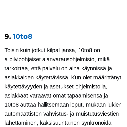
9.
10to8
Toisin kuin jotkut kilpailijansa, 10to8 on
a
pilvipohjaiset
ajanvarausohjelmisto, mikä
tarkoittaa, että palvelu on aina käynnissä ja
asiakkaiden käytettävissä. Kun olet määrittänyt
käytettävyyden ja asetukset ohjelmistolla,
asiakkaat varaavat omat tapaamisensa ja
10to8 auttaa hallitsemaan loput, mukaan lukien
automaattisten vahvistus- ja muistutusviestien
lähettäminen,
kaksisuuntainen
synkronoida