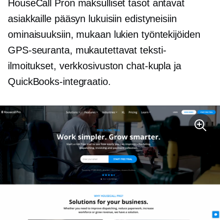
HouseCall Pron maksulliset tasot antavat
asiakkaille pääsyn lukuisiin edistyneisiin
ominaisuuksiin, mukaan lukien työntekijöiden
GPS-seuranta, mukautettavat teksti-
ilmoitukset, verkkosivuston chat-kupla ja
QuickBooks-integraatio.