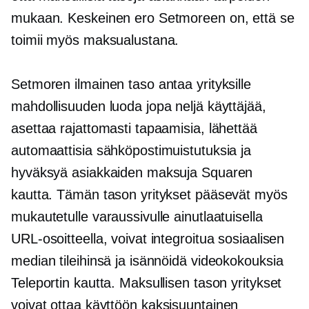
mukaan. Keskeinen ero Setmoreen on, että se
toimii myös maksualustana.
Setmoren ilmainen taso antaa yrityksille
mahdollisuuden luoda jopa neljä käyttäjää,
asettaa rajattomasti tapaamisia, lähettää
automaattisia sähköpostimuistutuksia ja
hyväksyä asiakkaiden maksuja Squaren
kautta. Tämän tason yritykset pääsevät myös
mukautetulle varaussivulle ainutlaatuisella
URL-osoitteella, voivat integroitua sosiaalisen
median tileihinsä ja isännöidä videokokouksia
Teleportin kautta. Maksullisen tason yritykset
voivat ottaa käyttöön
kaksisuuntainen