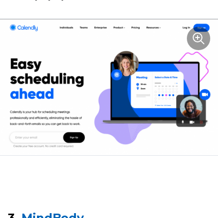
3.
MindBody