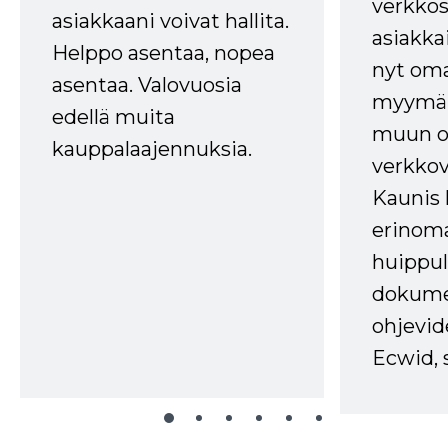
verkkos
asiakkaani voivat hallita.
asiakkai
Helppo asentaa, nopea
nyt om
asentaa. Valovuosia
myymälä
edellä muita
muun oh
kauppalaajennuksia.
verkkov
Kaunis 
erinom
huippul
dokume
ohjevid
Ecwid, 