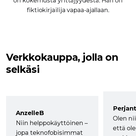
on kokemusta yrittäjyydestä. Hän on
fiktiokirjailija vapaa-ajallaan.
Verkkokauppa, jolla on
selkäsi
Perjant
AnzelleB
Olen ni
Niin helppokäyttöinen –
että ole
jopa teknofobisimmat