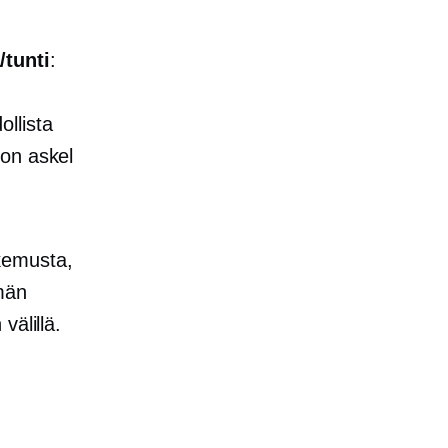
/tunti
:
ollista
 on askel
kemusta,
män
välillä.