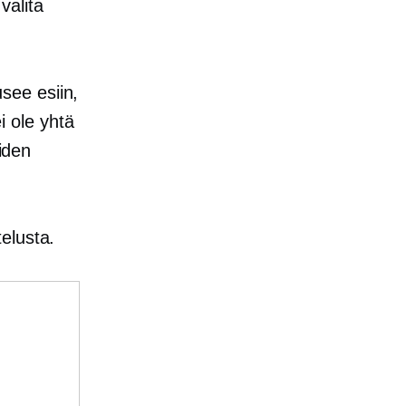
valita
see esiin,
 ole yhtä
öiden
elusta.