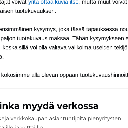
ttäjät voivat
yritä ottaa kuvia itse
, mutta muut voivat 
aisen tuotekuvauksen.
 ensimmäinen kysymys, joka tässä tapauksessa nou
 paljon tuotekuvaus maksaa. Tähän kysymykseen ei
 koska sillä voi olla valtava valikoima useiden tekij
a.
si kokosimme alla olevan oppaan tuotekuvaushinnoitt
inka myydä verkossa
kejä
verkkokaupan
asiantuntijoita pienyritysten
jille ja yrittäjille.