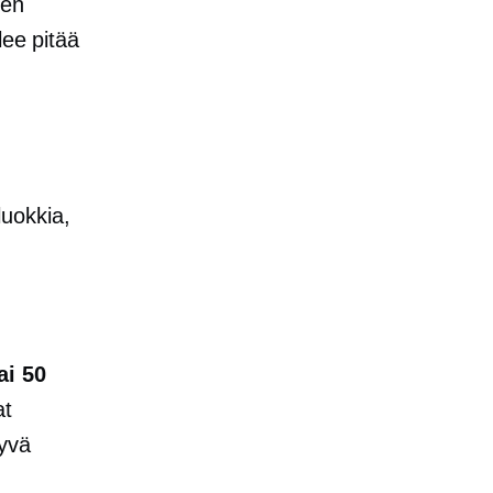
ten
lee pitää
luokkia,
ai 50
at
hyvä