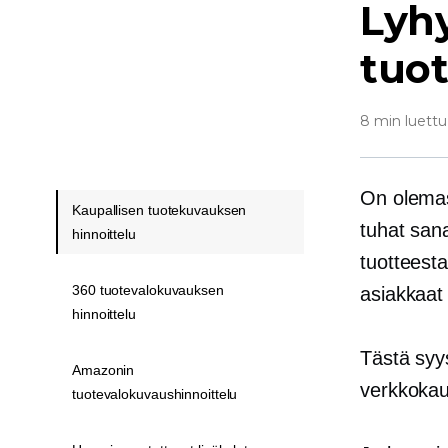
Lyh
tuo
8 min luettu
On olemas
Kaupallisen tuotekuvauksen
tuhat san
hinnoittelu
tuotteesta
360 tuotevalokuvauksen
asiakkaat
hinnoittelu
Tästä syy
Amazonin
verkkoka
tuotevalokuvaushinnoittelu