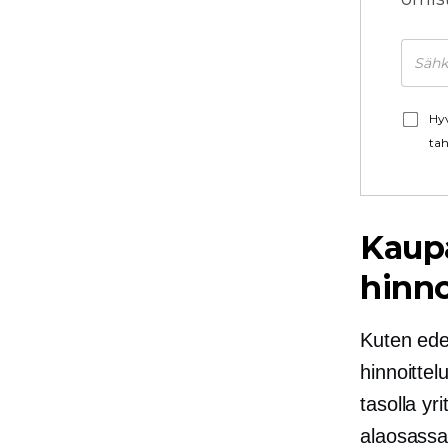
Hyv
tah
Kaup
hinno
Kuten edel
hinnoittel
tasolla y
alaosassa