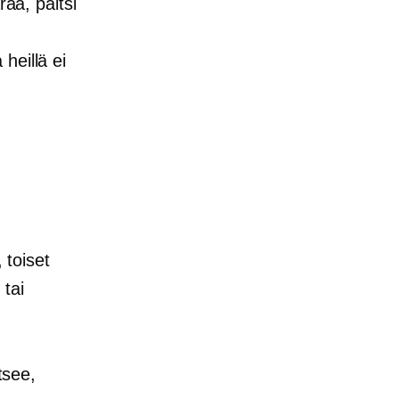
rää, paitsi
heillä ei
 toiset
 tai
tsee,