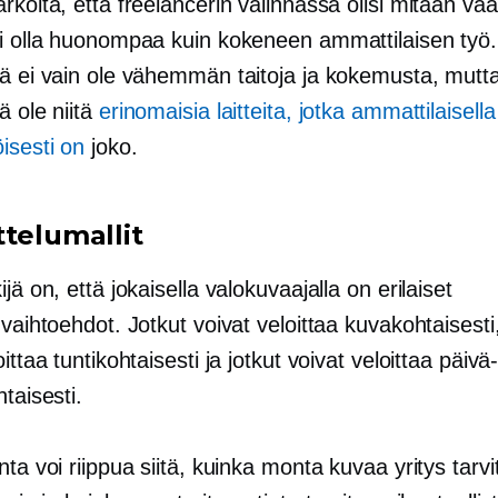
rkoita, että freelancerin valinnassa olisi mitään vää
oi olla huonompaa kuin kokeneen ammattilaisen työ.
ä ei vain ole vähemmän taitoja ja kokemusta, mutta 
ä ole niitä
erinomaisia ​​laitteita, jotka ammattilaisella
isesti on
joko.
ttelumallit
ijä on, että jokaisella valokuvaajalla on erilaiset
uvaihtoehdot. Jotkut voivat veloittaa kuvakohtaisesti,
ittaa tuntikohtaisesti ja jotkut voivat veloittaa päivä-
htaisesti.
nta voi riippua siitä, kuinka monta kuvaa yritys tarvi