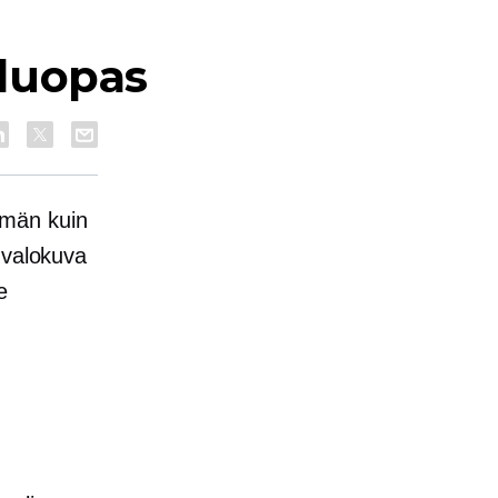
luopas
mmän kuin
valokuva
e