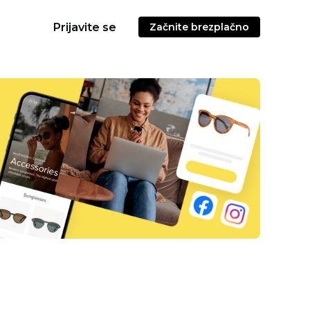
Prijavite se
Začnite brezplačno