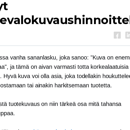
yt
tevalokuvaushinnoitte
sa vanha sananlasku, joka sanoo: "Kuva on ene
aa", ja tämä on aivan varmasti totta
korkealaatuisia
. Hyvä kuva voi olla asia, joka todellakin houkuttele
 ostamaan tai ainakin harkitsemaan tuotetta.
stä tuotekuvaus on niin tärkeä osa mitä tahansa
uppaa.