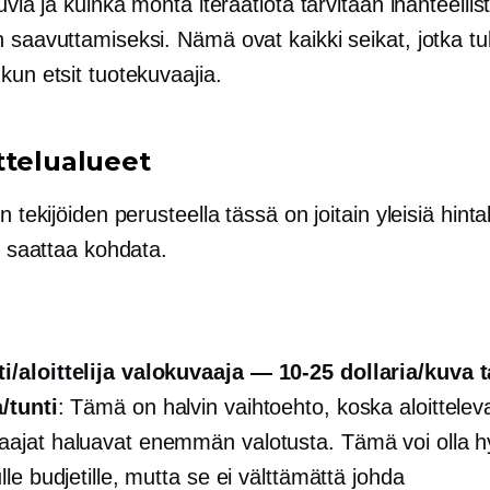
​kuvia ja kuinka monta iteraatiota tarvitaan ihanteellis
 saavuttamiseksi. Nämä ovat kaikki seikat, jotka tu
kun etsit tuotekuvaajia.
ttelualueet
en tekijöiden perusteella tässä on joitain yleisiä hinta
ys saattaa kohdata.
i/aloittelija valokuvaaja —
10-25 dollaria/kuva
t
a/tunti
: Tämä on halvin vaihtoehto, koska aloittelev
aajat haluavat enemmän valotusta. Tämä voi olla 
ulle budjetille, mutta se ei välttämättä johda