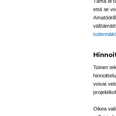
Tämä ei ta
että se v
Amatöörill
välttämätt
todennäkö
Hinnoi
Toinen tek
hinnoittel
voivat velo
projektiko
Oikea vali