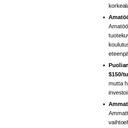
korkeala
Amatöör
Amatöör
tuoteku
koulutu
eteenpäi
Puolia
$150/tu
mutta 
investoi
Ammatti
Ammatti
vaihtoe