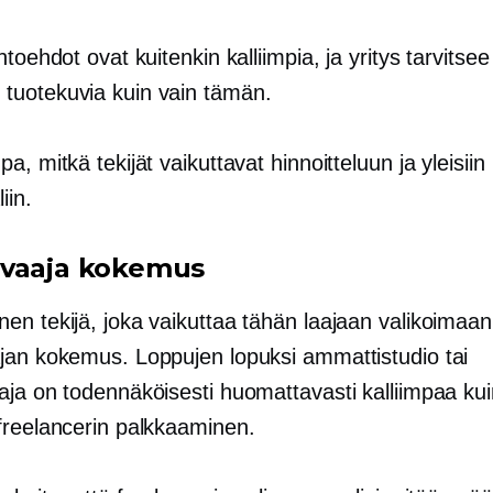
htoehdot ovat kuitenkin kalliimpia, ja yritys tarvitse
uotekuvia kuin vain tämän.
a, mitkä tekijät vaikuttavat hinnoitteluun ja yleisiin
iin.
vaaja kokemus
en tekijä, joka vaikuttaa tähän laajaan valikoimaan
jan kokemus. Loppujen lopuksi ammattistudio tai
aja on todennäköisesti huomattavasti kalliimpaa kui
freelancerin palkkaaminen.