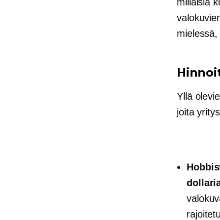
millaisia ​
valokuvien
mielessä, 
Hinnoi
Yllä olevi
joita yrit
Hobbist
dollari
valokuv
rajoitet