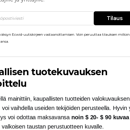
Tilaus
äksyn Ecwid-uutiskirjeen vastaanottamisen. Voin peruuttaa tilauksen milloin
ansa.
allisen tuotekuvauksen
ittelu
lä mainittiin, kaupallisten tuotteiden valokuvauksen
u voi vaihdella useiden tekijöiden perusteella. Hyvin y
ritys voi odottaa maksavansa
noin
$ 20- $ 90
kuvaa 
 valkoisen taustan perustuotteen kuvalle.