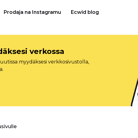
Prodaja na Instagramu
Ecwid blog
däksesi verkossa
tissa myydäksesi verkkosivustolla,
a.
usivulle