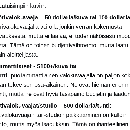
atuisimpiin kuviin.
ivalokuvaaja – 50 dollaria/kuva tai 100 dollaria
ivalokuvaajalla voi olla jonkin verran kokemusta
vauksesta, mutta ei laajaa, ei todennäköisesti muod
sta. Tämä on toinen budjettivaihtoehto, mutta laatu
n aloittelijasta.
mmattilaiset
- $100+/kuva tai
nti
:
puoliammattilainen
valokuvaajalla on paljon ko
hän tekee sen
osa-aikainen.
Ne ovat hieman enem
nti, mutta ne ovat hyvä tasapaino budjetin ja laadun 
valokuvaajat/studio – 500 dollaria/tunti
:
valokuvaajan tai -studion palkkaaminen on kallein
hto, mutta myös laadukkain. Tämä on ihanteellinen