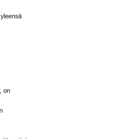
e yleensä
, on
n