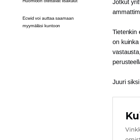
Huomioon otettavat lisäkulut
Jotkut yri
ammattim
Ecwid voi auttaa saamaan
myymäläsi kuntoon
Tietenkin
on kuinka
vastausta,
perusteell
Juuri sik
Ku
Vink
omista