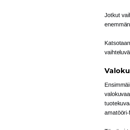
Jotkut vai
enemmän t
Katsotaanp
vaihteluväl
Valoku
Ensimmäin
valokuvaa
tuotekuva
amatööri-