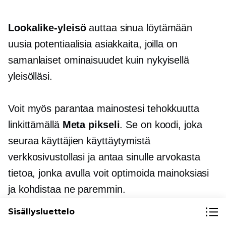
Lookalike-yleisö
auttaa sinua löytämään
uusia potentiaalisia asiakkaita, joilla on
samanlaiset ominaisuudet kuin nykyisellä
yleisölläsi.
Voit myös parantaa mainostesi tehokkuutta
linkittämällä
Meta pikseli
. Se on koodi, joka
seuraa käyttäjien käyttäytymistä
verkkosivustollasi ja antaa sinulle arvokasta
tietoa, jonka avulla voit optimoida mainoksiasi
ja kohdistaa ne paremmin.
Sisällysluettelo
Ecwidin ja Instagramin integroinnin ansiosta