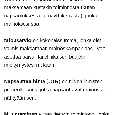
maksamaan kustakin toiminnosta (kuten
napsautuksesta tai näyttökerrasta), jonka
mainoksesi saa.
talousarvio
on kokonaissumma, jonka olet
valmis maksamaan mainoskampanjaasi. Voit
asettaa päivä- tai elinikäisen budjetin
mieltymystesi mukaan.
Napsauttaa
hinta
(CTR) on niiden ihmisten
prosenttiosuus, jotka napsauttavat mainostasi
nähtyään sen.
Muuntaminen
viittaa tiettyyn toimintoon, jonka