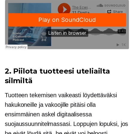
2. Piilota tuotteesi uteliailta
silmiltä
Tuotteen tekemisen vaikeasti löydettäväksi
hakukoneille ja vakoojille pitäisi olla
ensimmäinen askel digitaalisessa
suojaussuunnitelmassasi. Loppujen lopuksi, jos
he eivät löydä sitä, he eivät voi helposti