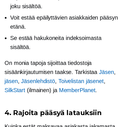
joku sisältöä.
Voit estää epäilyttävien asiakkaiden pääsyn
etänä.
Se estää hakukoneita indeksoimasta
sisältöä.
On monia tapoja sijoittaa tiedostoja
sisäänkirjautumisen taakse. Tarkistaa
Jäsen
,
jäsen
,
Jäsenlehdistö
,
Toivelistan jäsenet
,
SilkStart
(ilmainen) ja
MemberPlanet
.
4. Rajoita pääsyä latauksiin
Kuinka estät maksavaa asiakasta jakamasta