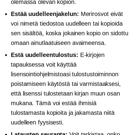
olemassa olevan kopion.
Estää uudelleenjakelun:
Merirosvot eivät
voi nimetä tiedostoa uudelleen tai kopioida
sen sisältöä, koska jokainen kopio on sidottu
omaan ainutlaatuiseen avaimeensa.
Estä uudelleentulostus:
E-kirjojen
tapauksessa voit käyttää
lisensointiohjelmistoasi tulostustoiminnon
poistamiseen käytöstä tai varmistaaksesi,
että lisenssi tulostetaan kirjan muun osan
mukana. Tämä voi estää ihmisiä
tulostamasta kopioita ja jakamasta niitä
uudelleen fyysisesti.
Latausten seuranta:
Voit tarkistaa, onko