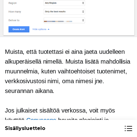
Muista, että tuotettasi ei aina jaeta uudelleen
alkuperäisellä nimellä. Muista lisätä mahdollisia
muunnelmia, kuten vaihtoehtoiset tuotenimet,
verkkosivustosi nimi, oma nimesi jne.
seurannan aikana.
Jos julkaiset sisältöä verkossa, voit myös
käyttää
Copyscape
havaita plagiointi ja
Sisällysluettelo
lähettää sinulle automaattisia ilmoituksia