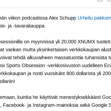
än viikon podcastissa Alex Schupp
Urheilu pakkomi
ate- ja -tavarakauppa.
sessionilla on myynnissä yli 20,000 XNUMX tuotetta
vat vankan mutta yksinkertaisen
verkkokaupan
alust
 voivat tehdä alkuvaiheen
massatuontia
tuhansista tu
nsi Sports Obsession -verkkosivuston uudelleen Ec
erkkokaupan
ja nosti vuositulot 800 dollarista yli 20
lariin!
ulemaan, kuinka he käyttivät menestyksekkäästi Go
 Facebook- ja Instagram-mainoksia sekä Google 