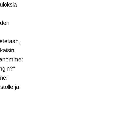
uloksia
iden
etetaan,
kaisin
 sanomme:
ngin?"
me:
stolle ja