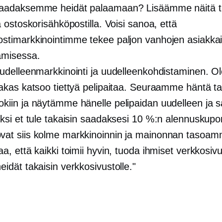
saadaksemme heidät palaamaan? Lisäämme näitä t
ä ostoskorisähköpostilla. Voisi sanoa, että
stimarkkinointimme tekee paljon vanhojen asiakka
amisessa.
uudelleenmarkkinointi ja uudelleenkohdistaminen. Ol
iakas katsoo tiettyä pelipaitaa. Seuraamme häntä ta
kiin ja näytämme hänelle pelipaidan uudelleen ja
iksi et tule takaisin saadaksesi 10 %:n alennuskupo
at siis kolme markkinoinnin ja mainonnan tasoam
a, että kaikki toimii hyvin, tuoda ihmiset verkkosivu
eidät takaisin verkkosivustolle."