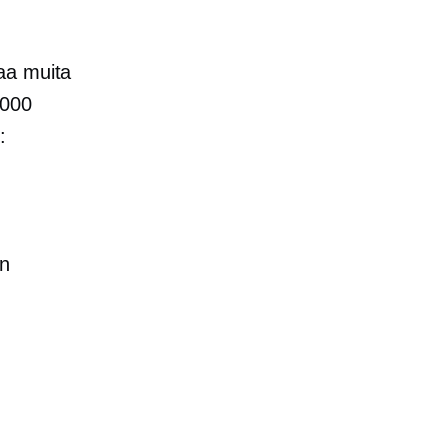
aa muita
,000
:
n