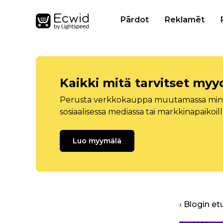
Pārdot
Reklamēt
Kaikki mitä tarvitset myy
Perusta verkkokauppa muutamassa minuu
sosiaalisessa mediassa tai markkinapaikoill
Luo myymälä
‹ Blogin et