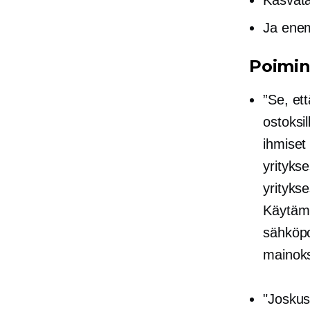
Ja ene
Poimin
”Se, ett
ostoksil
ihmiset 
yritykse
yritykse
Käytäm
sähköpo
mainoks
"Joskus