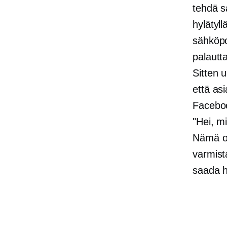
tehdä 
hylätyll
sähköpo
palautt
Sitten 
että as
Faceboo
"Hei, m
Nämä ov
varmista
saada h