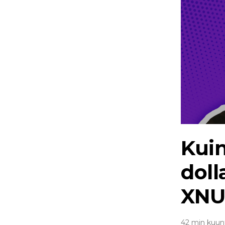
Kuin
dol
XNUM
42 min kuun