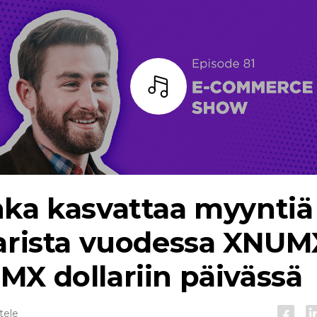
Kuuntele
ka kasvattaa myyntiä 
larista vuodessa XNUM
X dollariin päivässä
tele