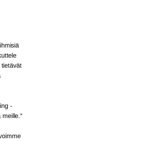
 ihmisiä
kuttele
 tietävät
ä
ing -
 meille.”
ä voimme