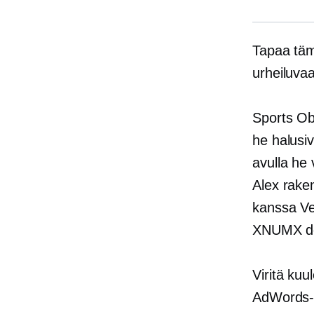
Tapaa täm
urheiluva
Sports Ob
he halusi
avulla he
Alex rake
kanssa
V
XNUMX dol
Viritä ku
AdWords-,