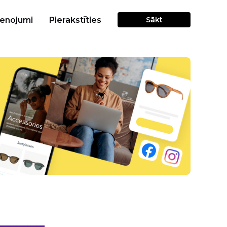
cenojumi
Pierakstīties
Sākt