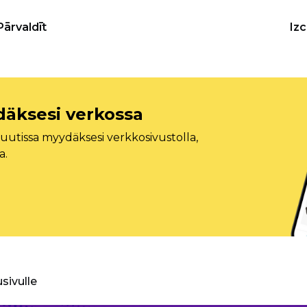
Pārvaldīt
Iz
däksesi verkossa
tissa myydäksesi verkkosivustolla,
a.
usivulle