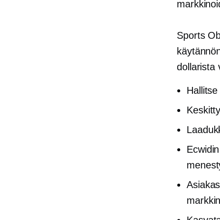
markkino
Sports Ob
käytännön
dollarist
Hallits
Keskit
Laaduk
Ecwidin
menest
Asiakas
markkin
Kasvata