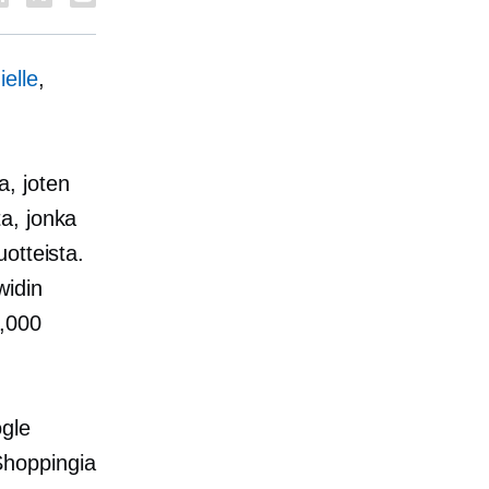
elle
,
, joten
a, jonka
otteista.
widin
0,000
ogle
Shoppingia