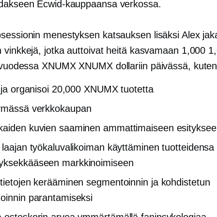
idakseen Ecwid-kauppaansa verkossa.
sessionin menestyksen katsauksen lisäksi Alex jak
 vinkkejä, jotka auttoivat heitä kasvamaan 1,000 1
a vuodessa XNUMX XNUMX dollariin päivässä, kuten
e ja organisoi 20,000 XNUMX tuotetta
tymässä
verkkokaupan
kaiden kuvien saaminen ammattimaiseen esityksee
 laajan työkaluvalikoiman käyttäminen tuotteidensa
yksekkääseen markkinoimiseen
tietojen kerääminen segmentoinnin ja kohdistetun
oinnin parantamiseksi
 ostoskorin arvoa ymmärtämällä fanipsykologiaa