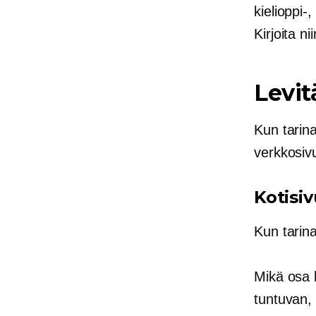
kielioppi-
Kirjoita n
Levit
Kun tarina
verkkosivu
Kotisi
Kun tarina
Mikä osa k
tuntuvan,