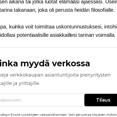
lisen aikana tai jotka luotat elämääsi ajaessasi. Usei
tarina takanaan, joka oli perusta heidän filosofialle.
a, kuinka voit toimittaa uskontunnustuksesi, intohi
dollasi potentiaalisille asiakkaillesi tarinan voimalla.
inka myydä verkossa
kejä
verkkokaupan
asiantuntijoita pienyritysten
jille ja yrittäjille.
Tilaus
äksyn Ecwid-uutiskirjeen vastaanottamisen. Voin peruuttaa tilauksen milloin