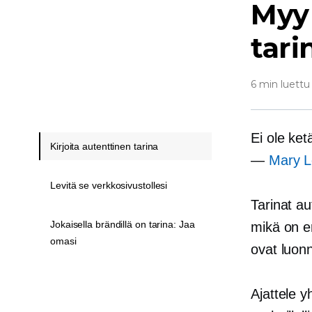
Myy 
tari
6 min luettu
Ei ole ket
Kirjoita autenttinen tarina
—
Mary L
Levitä se verkkosivustollesi
Tarinat a
Jokaisella brändillä on tarina: Jaa
mikä on er
omasi
ovat luo
Ajattele y