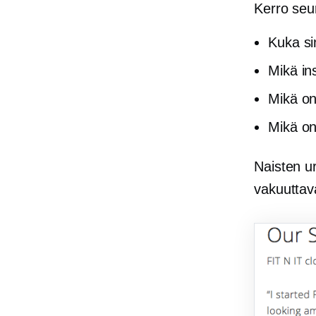
Kerro seur
Kuka si
Mikä in
Mikä on
Mikä on
Naisten ur
vakuuttava