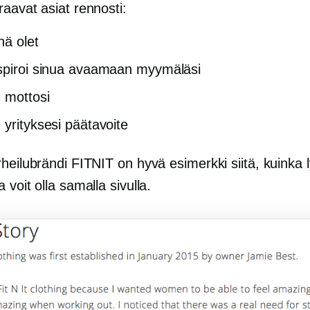
aavat asiat rennosti:
nä olet
spiroi sinua avaamaan myymäläsi
 mottosi
 yrityksesi päätavoite
heilubrändi FITNIT on hyvä esimerkki siitä, kuinka l
 voit olla samalla sivulla.