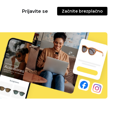
Prijavite se
Začnite brezplačno