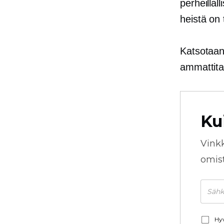
perheillal
heistä on 
Katsotaanp
ammattitai
Ku
Vink
omista
Hyv