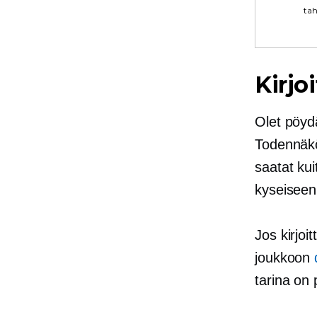
tah
Kirjo
Olet pöyd
Todennäköi
saatat kui
kyseiseen
Jos kirjo
joukkoon
tarina on 