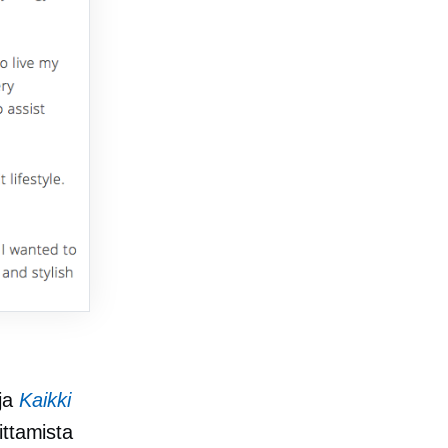
aja
Kaikki
ittamista