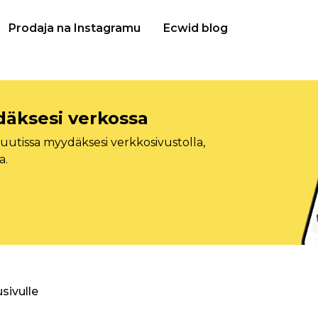
Prodaja na Instagramu
Ecwid blog
däksesi verkossa
tissa myydäksesi verkkosivustolla,
a.
usivulle