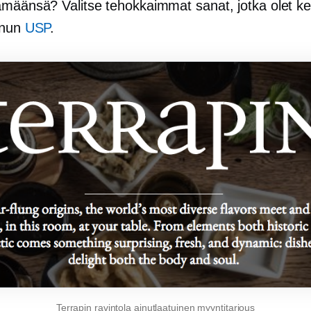
ämäänsä? Valitse tehokkaimmat sanat, jotka olet ke
inun
USP
.
Terrapin ravintola ainutlaatuinen myyntitarjous