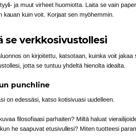
, tyyli- ja muut virheet huomiotta. Laita se vain paperi
iin kauan kuin voit. Korjaat sen myöhemmin.
ä se verkkosivustollesi
luonnos on kirjoitettu, katsotaan, kuinka voit jakaa
stollesi, jotta se tuntuu yhdeltä hienolta idealta.
vun punchline
si on edessäsi, katso kotisivuasi uudelleen.
uvaa filosofiaasi parhaiten? Miltä haluat vierailijoid
 kun he saapuvat etusivullesi? Miten tuotteesi para