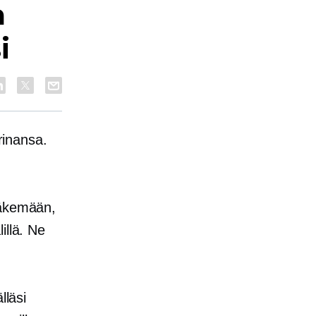
a
i
rinansa.
näkemään,
illä. Ne
lläsi