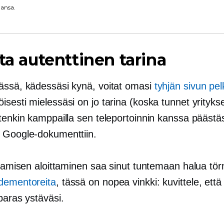
ansa.
ita autenttinen tarina
ässä, kädessäsi kynä, voitat omasi
tyhjän sivun pel
sesti mielessäsi on jo tarina (koska tunnet yritykse
tenkin kamppailla sen teleportoinnin kanssa päästä
 Google-dokumenttiin.
ittamisen aloittaminen saa sinut tuntemaan halua tö
dementoreita
, tässä on nopea vinkki: kuvittele, ett
paras ystäväsi.