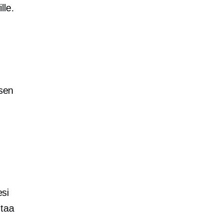
lle.
 sen
esi
ntaa