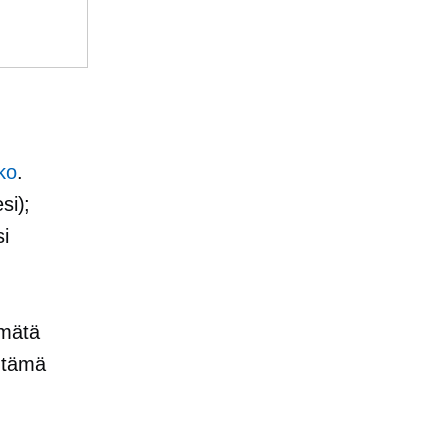
ko
.
si);
si
rmätä
ä tämä