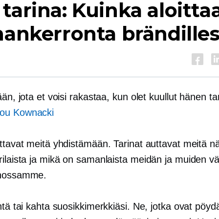
tarina: Kuinka aloitta
nankerronta brändilles
ään, jota et voisi rakastaa, kun olet kuullut hänen ta
ou Kownacki
uttavat meitä yhdistämään. Tarinat auttavat meitä 
ilaista ja mikä on samanlaista meidän ja muiden väl
nnossamme.
htä tai kahta suosikkimerkkiäsi. Ne, jotka ovat pöydä