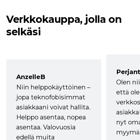
Verkkokauppa, jolla on
selkäsi
Perjant
AnzelleB
Olen ni
Niin helppokäyttöinen –
että ole
jopa teknofobisimmat
verkkos
asiakkaani voivat hallita.
asiakkai
Helppo asentaa, nopea
nyt om
asentaa. Valovuosia
myymälä
edellä muita