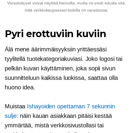
Varastokuvat voivat näyttää hienoilta, mutta ne eivät edusta sitä,
mitä verkkokaupassasi todella on varastossa.
Pyri erottuviin kuviin
Älä mene äärimmäisyyksiin yrittäessäsi
tyylitellä tuotekategoriakuviasi. Joko logosi tai
pelkän kuvan käyttäminen, joka sopii sivun
suunnitteluun kaikissa luokissa, saattaa olla
huono idea.
Muistaa
Ishayoiden opettaman
7 sekunnin
sulje
: näin kauan asiakkaan pitäisi kestää
ymmärtää, mistä verkkosivustollasi tai