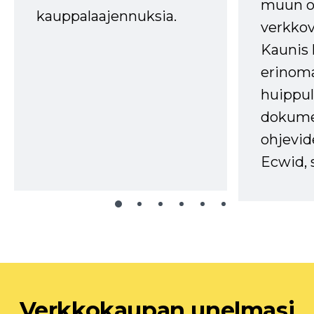
muun oh
kauppalaajennuksia.
verkkov
Kaunis 
erinom
huippul
dokume
ohjevid
Ecwid, 
Verkkokaupan unelmasi