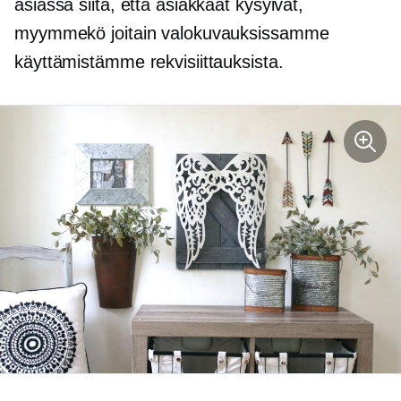
asiassa siitä, että asiakkaat kysyivät,
myymmekö joitain valokuvauksissamme
käyttämistämme rekvisiittauksista.