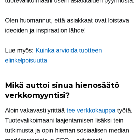
tuotevalikoimaani usein asiakkaiden pyynnöstä.
Olen huomannut, että asiakkaat ovat loistava
ideoiden ja inspiraation lähde!
Lue myös:
Kuinka arvioida tuotteen
elinkelpoisuutta
Mikä auttoi sinua
hienosäätö
verkkomyyntisi?
Aloin vakavasti yrittää
tee verkkokauppa
työtä.
Tuotevalikoimaani laajentamisen lisäksi tein
tutkimusta ja opin hieman sosiaalisen median