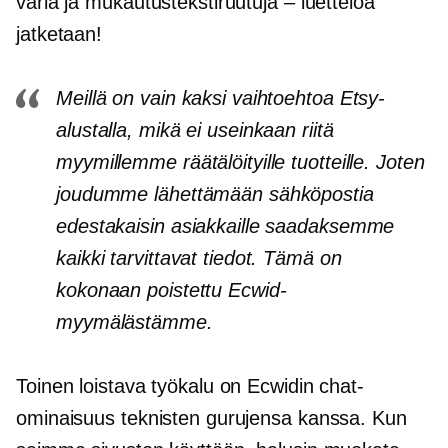
väriä ja mukautustekstiruutuja – luetteloa
jatketaan!
Meillä on vain kaksi vaihtoehtoa Etsy-
alustalla, mikä ei useinkaan riitä
myymillemme räätälöityille tuotteille. Joten
joudumme lähettämään sähköpostia
edestakaisin asiakkaille saadaksemme
kaikki tarvittavat tiedot. Tämä on
kokonaan poistettu Ecwid-
myymälästämme.
Toinen loistava työkalu on Ecwidin chat-
ominaisuus teknisten gurujensa kanssa. Kun