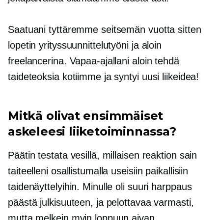
Saatuani tyttäremme seitsemän vuotta sitten
lopetin yrityssuunnittelutyöni ja aloin
freelancerina. Vapaa-ajallani aloin tehdä
taideteoksia kotiimme ja syntyi uusi liikeidea!
Mitkä olivat ensimmäiset
askeleesi liiketoiminnassa?
Päätin testata vesillä, millaisen reaktion sain
taiteelleni osallistumalla useisiin paikallisiin
taidenäyttelyihin. Minulle oli suuri harppaus
päästä julkisuuteen, ja pelottavaa varmasti,
mutta melkein myin loppuun aivan