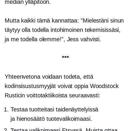
median ylläpitoon.
Mutta kaikki tämä kannattaa: "Mielestäni sinun
täytyy olla todella intohimoinen tekemisissäsi,
ja me todella olemme!", Jess vahvisti.
***
Yhteenvetona voidaan todeta, että
kodinsisustusmyyjät voivat oppia Woodstock
Rusticin voittotaktiikoista seuraavasti:
Testaa tuotteitasi taidenäyttelyissä
ja
hienosäätö
tuotevalikoimaasi.
Testaa valikoimaasi Etsyssä. Muista ottaa