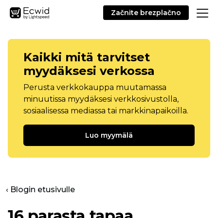
Začnite brezplačno
Kaikki mitä tarvitset
myydäksesi verkossa
Perusta verkkokauppa muutamassa
minuutissa myydäksesi verkkosivustolla,
sosiaalisessa mediassa tai markkinapaikoilla.
Luo myymälä
‹ Blogin etusivulle
16 parasta tapaa