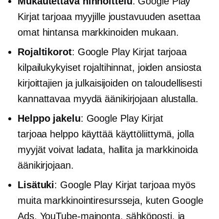
Mukautettava hinnoittelu
: Google Play
Kirjat tarjoaa myyjille joustavuuden asettaa
omat hintansa markkinoiden mukaan.
Rojaltikorot
: Google Play Kirjat tarjoaa
kilpailukykyiset rojaltihinnat, joiden ansiosta
kirjoittajien ja julkaisijoiden on taloudellisesti
kannattavaa myydä äänikirjojaan alustalla.
Helppo jakelu
: Google Play Kirjat
tarjoaa
helppo käyttää
käyttöliittymä, jolla
myyjät voivat ladata, hallita ja markkinoida
äänikirjojaan.
Lisätuki
: Google Play Kirjat tarjoaa myös
muita markkinointiresursseja, kuten Google
Ads, YouTube-mainonta,
sähköposti,
ja