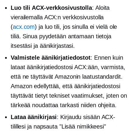
Luo tili ACX-verkkosivustolla
: Aloita
vierailemalla ACX:n verkkosivustolla
(
acx.com
) ja luo tili, jos sinulla ei vielä ole
tiliä. Sinua pyydetään antamaan tietoja
itsestäsi ja äänikirjastasi.
Valmistele äänikirjatiedostot
: Ennen kuin
lataat äänikirjatiedostosi ACX:ään, varmista,
että ne täyttävät Amazonin laatustandardit.
Amazon edellyttää, että äänikirjatiedostosi
täyttävät tietyt tekniset vaatimukset, joten on
tärkeää noudattaa tarkasti niiden ohjeita.
Lataa äänikirjasi
: Kirjaudu sisään ACX-
tilillesi ja napsauta "Lisää nimikkeesi"