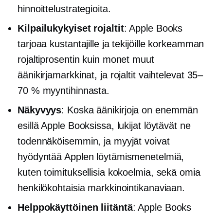
hinnoittelustrategioita.
Kilpailukykyiset rojaltit
: Apple Books
tarjoaa kustantajille ja tekijöille korkeamman
rojaltiprosentin kuin monet muut
äänikirjamarkkinat, ja rojaltit vaihtelevat 35–
70 % myyntihinnasta.
Näkyvyys
: Koska äänikirjoja on enemmän
esillä Apple Booksissa, lukijat löytävät ne
todennäköisemmin, ja myyjät voivat
hyödyntää Applen löytämismenetelmiä,
kuten toimituksellisia kokoelmia, sekä omia
henkilökohtaisia ​​markkinointikanaviaan.
Helppokäyttöinen
liitäntä
: Apple Books