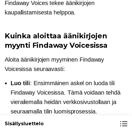
Findaway Voices tekee äänikirjojen
kaupallistamisesta helppoa.
Kuinka aloittaa äänikirjojen
myynti Findaway Voicesissa
Aloita äänikirjojen myyminen Findaway
Voicesissa seuraavasti:
Luo tili
: Ensimmäinen askel on luoda tili
Findaway Voicesissa. Tämä voidaan tehdä
vierailemalla heidän verkkosivustollaan ja
seuraamalla tilin luomisprosessia.
Lataa äänikirjasi
: Kun olet kirjautunut
Sisällysluettelo