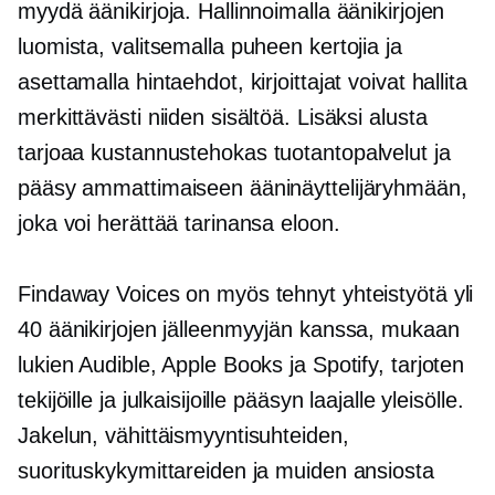
myydä äänikirjoja. Hallinnoimalla äänikirjojen
luomista, valitsemalla puheen kertojia ja
asettamalla hintaehdot, kirjoittajat voivat hallita
merkittävästi niiden sisältöä. Lisäksi alusta
tarjoaa
kustannustehokas
tuotantopalvelut ja
pääsy ammattimaiseen ääninäyttelijäryhmään,
joka voi herättää tarinansa eloon.
Findaway Voices on myös tehnyt yhteistyötä yli
40 äänikirjojen jälleenmyyjän kanssa, mukaan
lukien Audible, Apple Books ja Spotify, tarjoten
tekijöille ja julkaisijoille pääsyn laajalle yleisölle.
Jakelun, vähittäismyyntisuhteiden,
suorituskykymittareiden ja muiden ansiosta