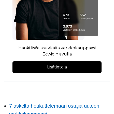
Hanki lisää asiakkaita verkkokauppaasi
Ecwidin avulla
Lisätietoja
7 askelta houkuttelemaan ostajia uuteen