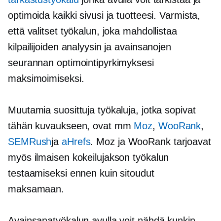
optimoida kaikki sivusi ja tuotteesi. Varmista,
että valitset työkalun, joka mahdollistaa
kilpailijoiden analyysin ja avainsanojen
seurannan optimointipyrkimyksesi
maksimoimiseksi.
Muutamia suosittuja työkaluja, jotka sopivat
tähän kuvaukseen, ovat mm
Moz
,
WooRank
,
SEMRush
ja
aHrefs
. Moz ja WooRank tarjoavat
myös ilmaisen kokeilujakson työkalun
testaamiseksi ennen kuin sitoudut
maksamaan.
Avainsanatyökalun avulla voit nähdä kunkin