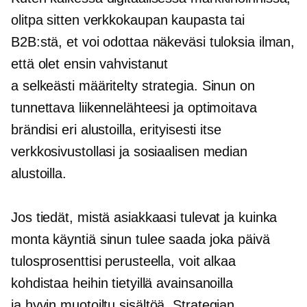
olitpa sitten
verkkokaupan
kaupasta tai
B2B:stä, et voi odottaa näkeväsi tuloksia ilman,
että olet ensin vahvistanut
a
selkeästi määritelty
strategia. Sinun on
tunnettava liikennelähteesi ja optimoitava
brändisi eri alustoilla, erityisesti itse
verkkosivustollasi ja sosiaalisen median
alustoilla.
Jos tiedät, mistä asiakkaasi tulevat ja kuinka
monta käyntiä sinun tulee saada joka päivä
tulosprosenttisi perusteella, voit alkaa
kohdistaa heihin tietyillä avainsanoilla
ja
hyvin muotoiltu
sisältöä. Strategian