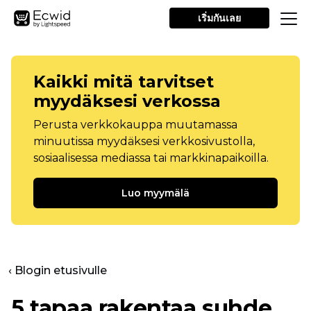
เริ่มกันเลย
Kaikki mitä tarvitset
myydäksesi verkossa
Perusta verkkokauppa muutamassa
minuutissa myydäksesi verkkosivustolla,
sosiaalisessa mediassa tai markkinapaikoilla.
Luo myymälä
‹ Blogin etusivulle
5 tapaa rakentaa suhde