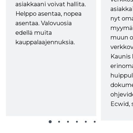
asiakkaani voivat hallita.
asiakkai
Helppo asentaa, nopea
nyt om
asentaa. Valovuosia
myymälä
edellä muita
muun oh
kauppalaajennuksia.
verkkov
Kaunis 
erinom
huippul
dokume
ohjevid
Ecwid, 