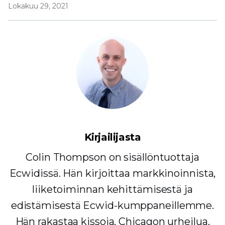
Lokakuu 29, 2021
Kirjailijasta
Colin Thompson on sisällöntuottaja
Ecwidissä. Hän kirjoittaa markkinoinnista,
liiketoiminnan kehittämisestä ja
edistämisestä Ecwid-kumppaneillemme.
Hän rakastaa kissoja, Chicagon urheilua,