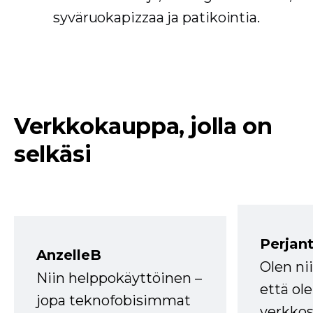
syväruokapizzaa ja patikointia.
Verkkokauppa, jolla on
selkäsi
Perjant
AnzelleB
Olen ni
Niin helppokäyttöinen –
että ole
jopa teknofobisimmat
verkkos