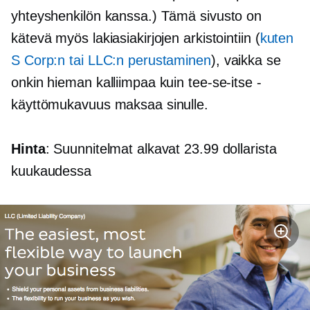
yhteyshenkilön kanssa.) Tämä sivusto on
kätevä myös lakiasiakirjojen arkistointiin (
kuten
S Corp:n tai LLC:n perustaminen
), vaikka se
onkin hieman kalliimpaa kuin tee-se-itse -
käyttömukavuus maksaa sinulle.
Hinta
: Suunnitelmat alkavat 23.99 dollarista
kuukaudessa