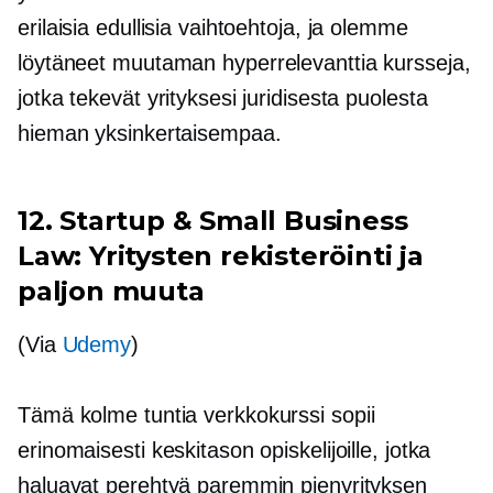
erilaisia ​​edullisia vaihtoehtoja, ja olemme
löytäneet muutaman
hyperrelevanttia
kursseja,
jotka tekevät yrityksesi juridisesta puolesta
hieman yksinkertaisempaa.
12. Startup & Small Business
Law: Yritysten rekisteröinti ja
paljon muuta
(Via
Udemy
)
Tämä
kolme tuntia
verkkokurssi sopii
erinomaisesti keskitason opiskelijoille, jotka
haluavat perehtyä paremmin pienyrityksen