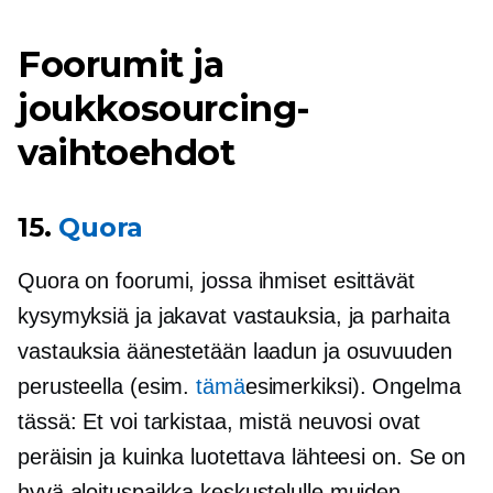
Foorumit ja
joukkosourcing-
vaihtoehdot
15.
Quora
Quora on foorumi, jossa ihmiset esittävät
kysymyksiä ja jakavat vastauksia, ja parhaita
vastauksia äänestetään laadun ja osuvuuden
perusteella (esim.
tämä
esimerkiksi). Ongelma
tässä: Et voi tarkistaa, mistä neuvosi ovat
peräisin ja kuinka luotettava lähteesi on. Se on
hyvä aloituspaikka keskustelulle muiden