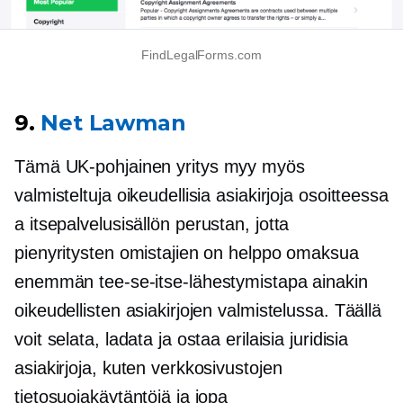
FindLegalForms.com
9.
Net Lawman
Tämä
UK-pohjainen
yritys myy myös
valmisteltuja oikeudellisia asiakirjoja osoitteessa
a
itsepalvelusisällön
perustan, jotta
pienyritysten omistajien on helppo omaksua
enemmän tee-se-itse-lähestymistapa ainakin
oikeudellisten asiakirjojen valmistelussa. Täällä
voit selata, ladata ja ostaa erilaisia ​​juridisia
asiakirjoja, kuten verkkosivustojen
tietosuojakäytäntöjä ja jopa