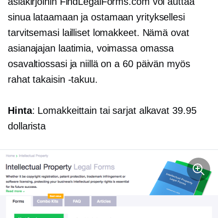
asiakirjoihin FindLegalForms.com voi auttaa
sinua lataamaan ja ostamaan yrityksellesi
tarvitsemasi lailliset lomakkeet. Nämä ovat
asianajajan laatimia, voimassa omassa
osavaltiossasi ja niillä on a
60 päivän
myös
rahat takaisin -takuu.
Hinta
: Lomakkeittain tai sarjat alkavat 39.95
dollarista