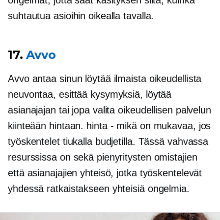
ongelmat, jotta saat käsityksen siitä, kuinka
suhtautua asioihin oikealla tavalla.
17.
Avvo
Avvo antaa sinun löytää ilmaista oikeudellista
neuvontaa, esittää kysymyksiä, löytää
asianajajan tai jopa valita oikeudellisen palvelun
kiinteään hintaan.
hinta - mikä
on mukavaa, jos
työskentelet tiukalla budjetilla. Tässä vahvassa
resurssissa on sekä pienyritysten omistajien
että asianajajien yhteisö, jotka työskentelevät
yhdessä ratkaistakseen yhteisiä ongelmia.