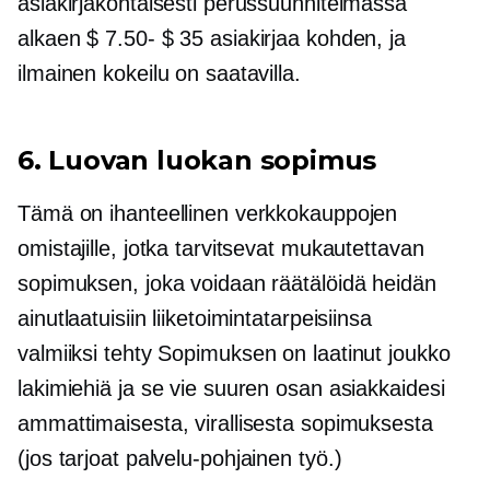
asiakirjakohtaisesti perussuunnitelmassa
alkaen
$ 7.50- $ 35
asiakirjaa kohden, ja
ilmainen kokeilu on saatavilla.
6. Luovan luokan sopimus
Tämä on ihanteellinen verkkokauppojen
omistajille, jotka tarvitsevat mukautettavan
sopimuksen, joka voidaan räätälöidä heidän
ainutlaatuisiin liiketoimintatarpeisiinsa
valmiiksi tehty
Sopimuksen on laatinut joukko
lakimiehiä ja se vie suuren osan asiakkaidesi
ammattimaisesta, virallisesta sopimuksesta
(jos tarjoat
palvelu-pohjainen
työ.)