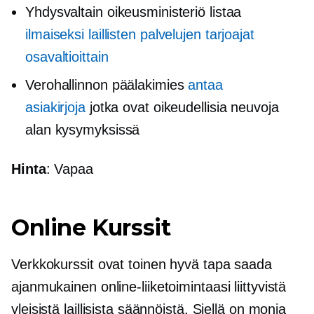
Yhdysvaltain oikeusministeriö listaa
ilmaiseksi
laillisten palvelujen tarjoajat
osavaltioittain
Verohallinnon päälakimies
antaa
asiakirjoja
jotka ovat oikeudellisia neuvoja
alan kysymyksissä
Hinta
: Vapaa
Online Kurssit
Verkkokurssit ovat toinen hyvä tapa saada
ajanmukainen
online-liiketoimintaasi liittyvistä
yleisistä laillisista säännöistä. Siellä on monia