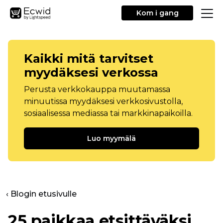
Kom i gang
Kaikki mitä tarvitset
myydäksesi verkossa
Perusta verkkokauppa muutamassa
minuutissa myydäksesi verkkosivustolla,
sosiaalisessa mediassa tai markkinapaikoilla.
Luo myymälä
‹ Blogin etusivulle
25 paikkaa etsittäväksi