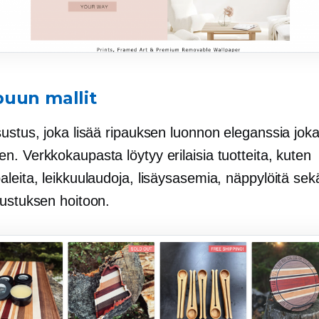
uun mallit
sustus, joka lisää ripauksen luonnon eleganssia jok
. Verkkokaupasta löytyy erilaisia ​​tuotteita, kuten
leita, leikkuulaudoja, lisäysasemia, näppylöitä sek
sustuksen hoitoon.