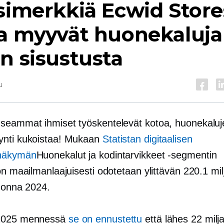
simerkkiä Ecwid Store
a myyvät huonekaluja 
n sisustusta
u
seammat ihmiset työskentelevät kotoa, huonekaluj
nti kukoistaa! Mukaan
Statistan digitaalisen
näkymän
Huonekalut ja kodintarvikkeet -segmentin
on maailmanlaajuisesti odotetaan ylittävän 220.1 mil
vuonna 2024.
2025 mennessä
se on ennustettu
että lähes 22 milja