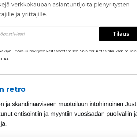
kejä
verkkokaupan
asiantuntijoita pienyritysten
jille ja yrittäjille.
Tilaus
äksyn Ecwid-uutiskirjeen vastaanottamisen. Voin peruuttaa tilauksen milloin
ansa.
n retro
seen ja skandinaaviseen muotoiluun intohimoinen Jus
tunut entisöintiin ja myyntiin
vuosisadan puoliväliin
j
ja.