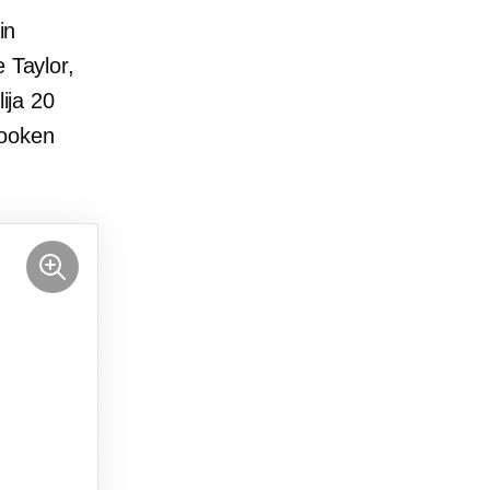
in
 Taylor,
ija 20
rooken