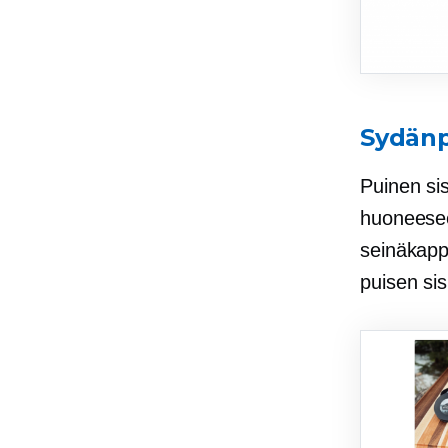
Sydänp
Puinen si
huoneeseen
seinäkappa
puisen si