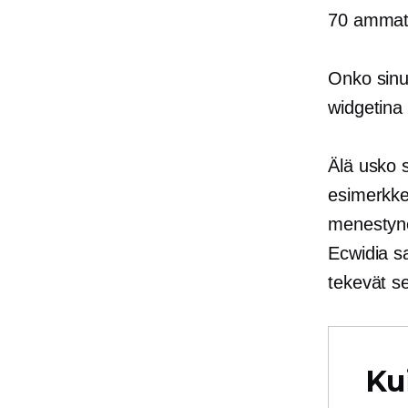
70 ammatt
Onko sinu
widgetina
Älä usko 
esimerkke
menestynei
Ecwidia s
tekevät s
Ku