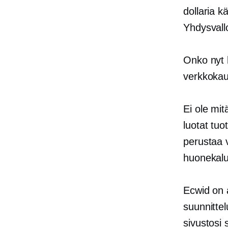
dollaria k
Yhdysvall
Onko nyt 
verkkokau
Ei ole mit
luotat tuot
perustaa 
huonekalu
Ecwid on
suunnitte
sivustosi 