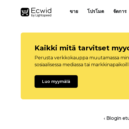
ขาย
โปรโมต
จัดการ
Kaikki mitä tarvitset myy
Perusta verkkokauppa muutamassa minuu
sosiaalisessa mediassa tai markkinapaikoill
Luo myymälä
‹ Blogin et