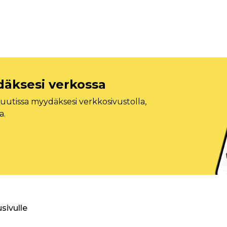
däksesi verkossa
tissa myydäksesi verkkosivustolla,
a.
usivulle