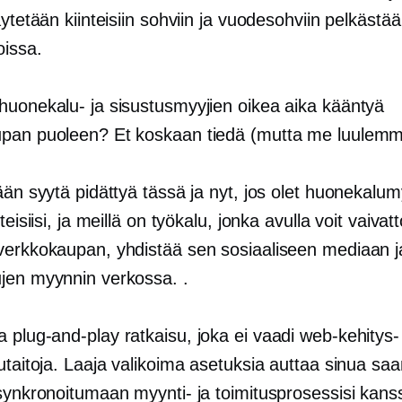
äytetään kiinteisiin sohviin ja vuodesohviin pelkästä
oissa.
huonekalu- ja sisustusmyyjien oikea aika kääntyä
pan puoleen? Et koskaan tiedä (mutta me luulemme
ään syytä pidättyä tässä ja nyt, jos olet huonekalum
teisiisi, ja meillä on työkalu, jonka avulla voit vaivat
verkkokaupan, yhdistää sen sosiaaliseen mediaan ja
jen myynnin verkossa. .
 a
plug-and-play
ratkaisu, joka ei vaadi web-kehitys- 
lutaitoja. Laaja valikoima asetuksia auttaa sinua s
synkronoitumaan myynti- ja toimitusprosessisi kanss