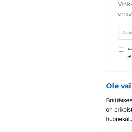
Vink
omista
Hyv
tah
Ole vai
Brittiläi
on erikois
huonekalu