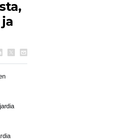
sta,
ja
en
jardia
rdia