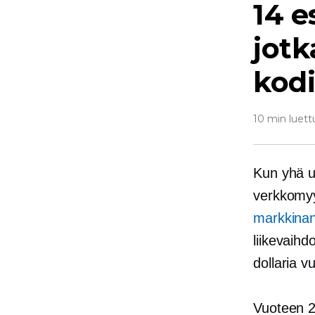
14 e
jotk
kodi
10 min luett
Kun yhä u
verkkomyy
markkina
liikevaihd
dollaria 
Vuoteen 