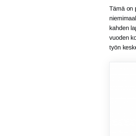
Tämä on pi
niemimaall
kahden lap
vuoden ko
työn keske