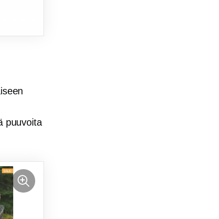
aiseen
ä puuvoita