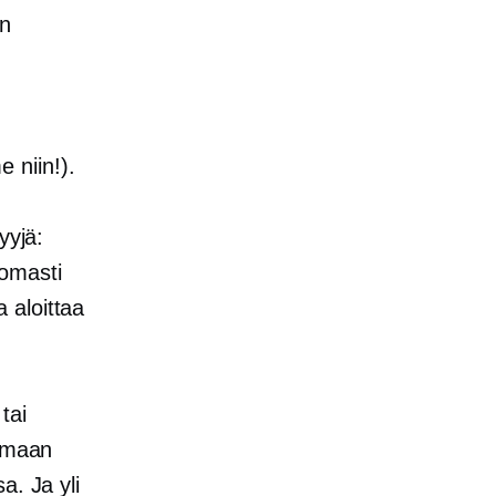
än
 niin!).
yyjä:
tomasti
 aloittaa
tai
aamaan
a. Ja yli