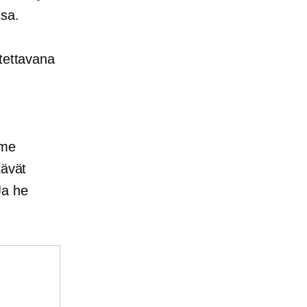
ssa.
otettavana
mme
tävät
Ja he