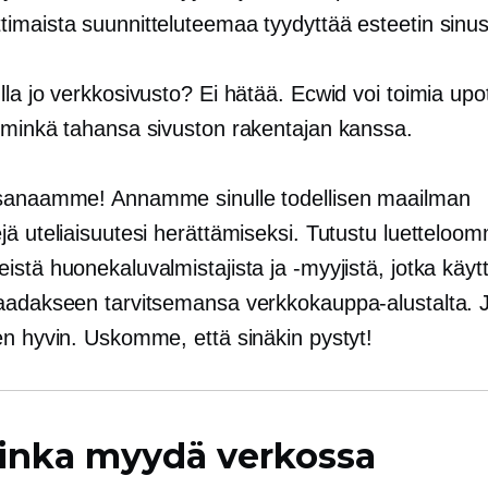
imaista suunnitteluteemaa tyydyttää esteetin sinu
lla jo verkkosivusto? Ei hätää. Ecwid voi toimia up
 minkä tahansa sivuston rakentajan kanssa.
sanaamme! Annamme sinulle todellisen maailman
jä uteliaisuutesi herättämiseksi. Tutustu luetteloo
stä huonekaluvalmistajista ja -myyjistä, jotka käyt
aadakseen tarvitsemansa verkkokauppa-alustalta. 
en hyvin. Uskomme, että sinäkin pystyt!
inka myydä verkossa