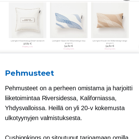
Pehmusteet
Pehmusteet on a
perheen omistama
ja harjoitti
liiketoimintaa Riversidessa, Kaliforniassa,
Yhdysvalloissa. Heillä on yli
20-v
kokemusta
ulkotyynyjen valmistuksesta.
Cushionkings on sitoutunut tarjoamaan omilla