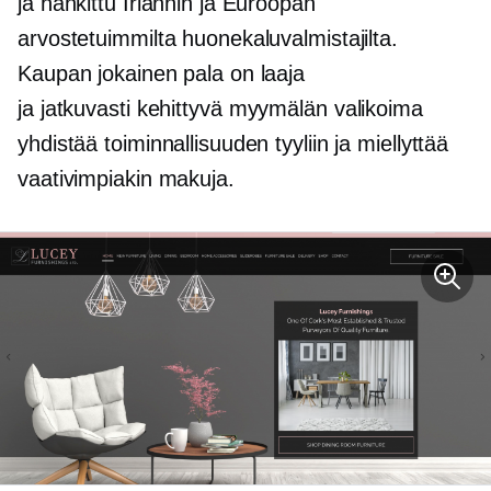
ja hankittu Irlannin ja Euroopan
arvostetuimmilta huonekaluvalmistajilta.
Kaupan jokainen pala on laaja
ja
jatkuvasti kehittyvä
myymälän valikoima
yhdistää toiminnallisuuden tyyliin ja miellyttää
vaativimpiakin makuja.