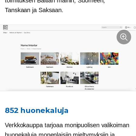
toimituksen Baltian maihin, Suomeen,
Tanskaan ja Saksaan.
852 huonekaluja
Verkkokauppa tarjoaa monipuolisen valikoiman
huonekaluja monenlaisiin mieltymyksiin ja