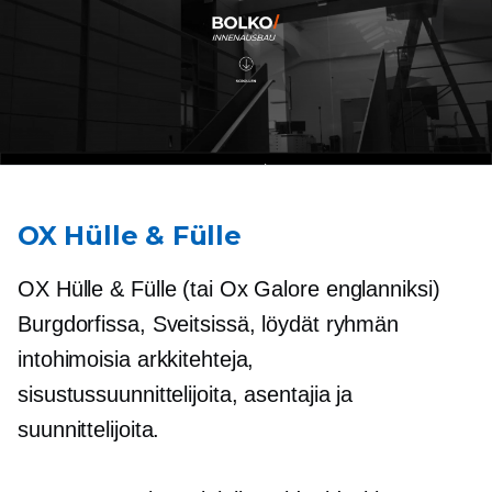
OX Hülle & Fülle
OX Hülle & Fülle (tai Ox Galore englanniksi)
Burgdorfissa, Sveitsissä, löydät ryhmän
intohimoisia arkkitehteja,
sisustussuunnittelijoita, asentajia ja
suunnittelijoita.