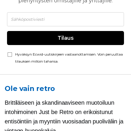
pienyritysten omistajille ja yrittäjille.
Tilaus
Hyväksyn Ecwid-uutiskirjeen vastaanottamisen. Voin peruuttaa
tilauksen milloin tahansa.
Ole vain retro
Brittiläiseen ja skandinaaviseen muotoiluun
intohimoinen Just be Retro on erikoistunut
entisöintiin ja myyntiin
vuosisadan puoliväliin
ja
vintage-huonekaluja.