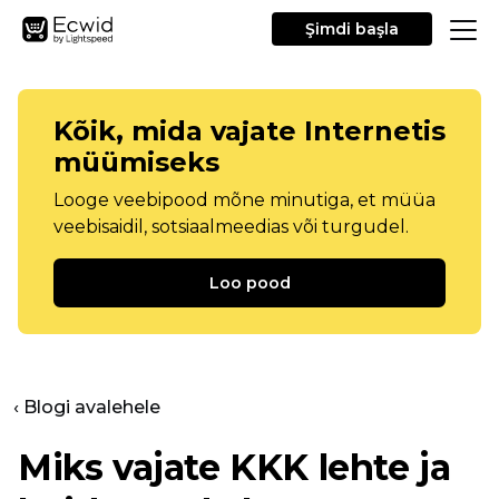
Şimdi başla
Kõik, mida vajate Internetis
müümiseks
Looge veebipood mõne minutiga, et müüa
veebisaidil, sotsiaalmeedias või turgudel.
Loo pood
‹ Blogi avalehele
Miks vajate KKK lehte ja