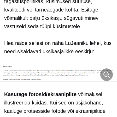
tagastuspoliitikas, küsimused suuruse,
kvaliteedi või tarneaegade kohta. Esitage
võimalikult palju üksikasju
sügavuti minev
vastuseid seda tüüpi küsimustele.
Hea näide sellest on näha LuJeaniku lehel, kus
need sisaldavad üksikasjalikke eeskirju:
Kasutage fotosid/ekraanipilte
võimalusel
illustreerida
kuidas.
Kui see on asjakohane,
kaaluge protsesside fotode või ekraanipiltide