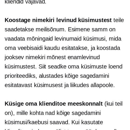
kliendid vajavad.
Koostage nimekiri levinud küsimustest
teile
saadetakse meilisõnum. Esimene samm on
vaadata mõningaid levinumaid küsimusi, mida
oma veebisaidi kaudu esitatakse, ja koostada
jooksev nimekiri mõnest enamlevinud
küsimustest. Siit seadke oma küsimuste loend
prioriteediks, alustades kõige sagedamini
esitatavast küsimusest ja liikudes allapoole.
Küsige oma klienditoe meeskonnalt
(kui teil
on), mille kohta nad kõige sagedamini
küsimusi/kaebusi saavad. Kui kasutate