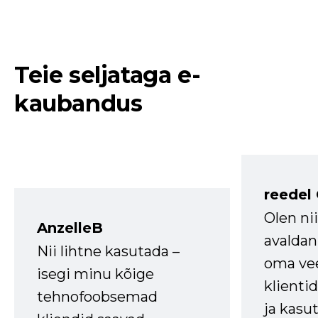
Teie seljataga e-
kaubandus
reedel
Olen ni
AnzelleB
avaldan
Nii lihtne kasutada –
oma vee
isegi minu kõige
klienti
tehnofoobsemad
ja kasu