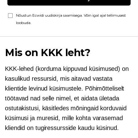
Nõustun Ecwidi uudiskirja saamisega. Võin igal ajal tellimusest
loobuda.
Mis on KKK leht?
KKK-lehed (korduma kippuvad küsimused) on
kasulikud ressursid, mis aitavad vastata
klientide levinud küsimustele. Põhimõtteliselt
töötavad nad selle nimel, et aidata ületada
ostutakistusi, käsitledes mõningaid korduvaid
küsimusi ja muresid, mille kohta varasemad
kliendid on tugiressursside kaudu küsinud.