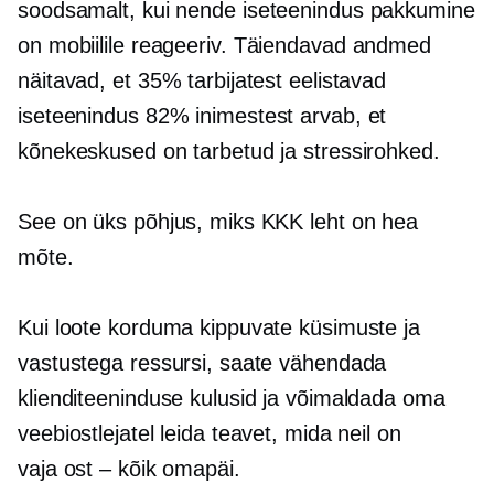
soodsamalt, kui nende
iseteenindus
pakkumine
on
mobiilile reageeriv.
Täiendavad andmed
näitavad, et 35% tarbijatest eelistavad
iseteenindus
82% inimestest arvab, et
kõnekeskused on tarbetud ja stressirohked.
See on üks põhjus, miks KKK leht on hea
mõte.
Kui loote korduma kippuvate küsimuste ja
vastustega ressursi, saate vähendada
klienditeeninduse kulusid ja võimaldada oma
veebiostlejatel leida teavet, mida neil on
vaja
ost – kõik
omapäi.