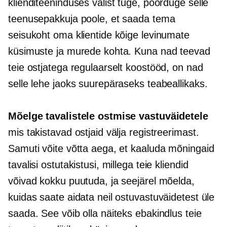
klienditeeninduses välist tuge, pöörduge selle
teenusepakkuja poole, et saada tema
seisukoht oma klientide kõige levinumate
küsimuste ja murede kohta. Kuna nad teevad
teie ostjatega regulaarselt koostööd, on nad
selle lehe jaoks suurepäraseks teabeallikaks.
Mõelge tavalistele ostmise vastuväidetele
mis takistavad ostjaid välja registreerimast.
Samuti võite võtta aega, et kaaluda mõningaid
tavalisi ostutakistusi, millega teie kliendid
võivad kokku puutuda, ja seejärel mõelda,
kuidas saate aidata neil ostuvastuväidetest üle
saada. See võib olla näiteks ebakindlus teie