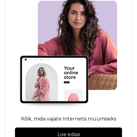
Kõik, mida vajate Internetis müümiseks
Loe edasi