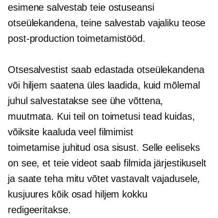
esimene salvestab teie ostuseansi
otseülekandena, teine ​​salvestab vajaliku teose
post-production
toimetamistööd.
Otsesalvestist saab edastada otseülekandena
või hiljem saatena üles laadida, kuid mõlemal
juhul salvestatakse see ühe võttena,
muutmata. Kui teil on toimetusi
tead kuidas,
võiksite kaaluda veel filmimist
toimetamise juhitud
osa sisust. Selle eeliseks
on see, et teie videot saab filmida järjestikuselt
ja saate teha mitu võtet vastavalt vajadusele,
kusjuures kõik osad hiljem kokku
redigeeritakse.