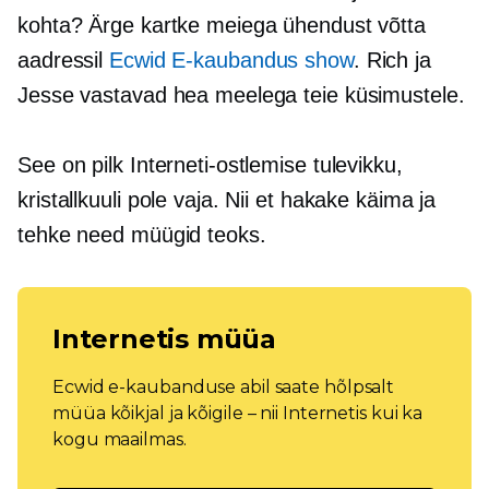
kohta? Ärge kartke meiega ühendust võtta
aadressil
Ecwid
E-kaubandus
show
. Rich ja
Jesse vastavad hea meelega teie küsimustele.
See on pilk Interneti-ostlemise tulevikku,
kristallkuuli pole vaja. Nii et hakake käima ja
tehke need müügid teoks.
Internetis müüa
Ecwid e-kaubanduse abil saate hõlpsalt
müüa kõikjal ja kõigile – nii Internetis kui ka
kogu maailmas.