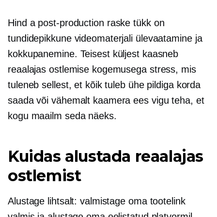
Hind a
post-production
raske tükk on
tundidepikkune videomaterjali ülevaatamine ja
kokkupanemine. Teisest küljest kaasneb
reaalajas ostlemise kogemusega stress, mis
tuleneb sellest, et kõik tuleb ühe pildiga korda
saada või vähemalt kaamera ees vigu teha, et
kogu maailm seda näeks.
Kuidas alustada reaalajas
ostlemist
Alustage lihtsalt: valmistage oma tootelink
valmis ja alustage oma eelistatud platvormil.