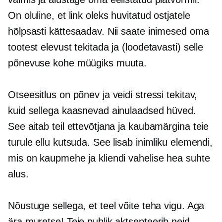
On oluline, et link oleks huvitatud ostjatele
hõlpsasti kättesaadav. Nii saate inimesed oma
tootest elevust tekitada ja (loodetavasti) selle
põnevuse kohe müügiks muuta.
Otseesitlus on põnev ja veidi stressi tekitav,
kuid sellega kaasnevad ainulaadsed hüved.
See aitab teil ettevõtjana ja kaubamärgina teie
turule ellu kutsuda. See lisab inimliku elemendi,
mis on kaupmehe ja kliendi vahelise hea suhte
alus.
Nõustuge sellega, et teel võite teha vigu. Aga
ära muretse! Teie publik aktsepteerib neid