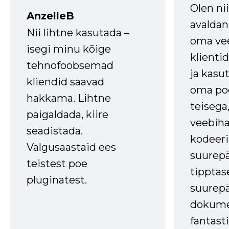
Olen ni
AnzelleB
avaldan
Nii lihtne kasutada –
oma vee
isegi minu kõige
klienti
tehnofoobsemad
ja kasu
kliendid saavad
oma poe
hakkama. Lihtne
teisega,
paigaldada, kiire
veebihal
seadistada.
kodeer
Valgusaastaid ees
suurep
teistest poe
tipptas
pluginatest.
suurep
dokume
fantasti