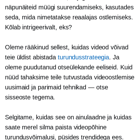
näpunäiteid müügi suurendamiseks, kasutades
seda, mida nimetatakse reaalajas ostlemiseks.
Kõlab intrigeerivalt, eks?
Oleme rääkinud sellest, kuidas videod võivad
teie üldist abistada
turundusstrateegia
. Ja
oleme puudutanud otseülekande eeliseid. Kuid
nüüd tahaksime teile tutvustada videoostlemise
uusimaid ja parimaid
tehnikad — otse
sisseoste tegema.
Selgitame, kuidas see on ainulaadne ja kuidas
saate merel silma paista
videopõhine
turundusvõimalusi, püsides trendidega ees.