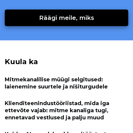
Räägi meile, miks
Kuula ka
Mitmekanalilise müügi selgitused:
laienemine suurtele ja nišiturgudele
Klienditeenindustööriistad, mida iga
ettevõte vajab: mitme kanaliga tugi,
ennetavad vestlused ja palju muud