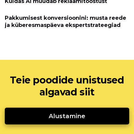
Kuidas AI muudab reklaamitööstust
Pakkumisest konversioonini: musta reede
ja küberesmaspäeva ekspertstrateegiad
Teie poodide unistused
algavad siit
Alustamine