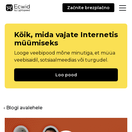
Začnite brezplačno
Kõik, mida vajate Internetis
müümiseks
Looge veebipood mõne minutiga, et müüa
veebisaidil, sotsiaalmeedias või turgudel.
Loo pood
‹ Blogi avalehele