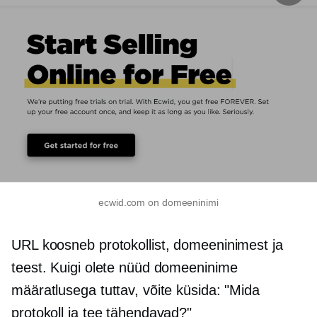
ecwid.com on domeeninimi
URL koosneb protokollist, domeeninimest ja
teest. Kuigi olete nüüd domeeninime
määratlusega tuttav, võite küsida: "Mida
protokoll ja tee tähendavad?"