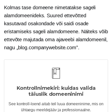
Kolmas tase
domeene nimetatakse sageli
alamdomeenideks. Suured ettevõtted
kasutavad osakondade või saidi osade
eristamiseks sageli alamdomeene. Näiteks võib
ettevõte majutada oma ajaveebi alamdomeenil,
nagu „blog.companywebsite.com”.
Kontrollnimekiri: kuidas valida
täiuslik domeeninimi
See kontroll-loend aitab teil luua domeeninime, mis on
ühtaegu meeldejääv ja professionaalne.