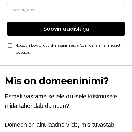
Soovin uudiskirja
Nõustun Ecwidi uudiskirja saamisega. Võin igal ajal tellimusest
loobuda.
Mis on domeeninimi?
Esmalt vastame sellele olulisele küsimusele:
mida tähendab domeen?
Domeen on ainulaadne viide, mis tuvastab