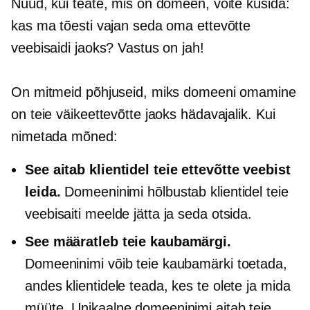
Nüüd, kui teate, mis on domeen, võite küsida:
kas ma tõesti vajan seda oma ettevõtte
veebisaidi jaoks? Vastus on jah!
On mitmeid põhjuseid, miks domeeni omamine
on teie väikeettevõtte jaoks hädavajalik. Kui
nimetada mõned:
See aitab klientidel teie ettevõtte veebist
leida.
Domeeninimi hõlbustab klientidel teie
veebisaiti meelde jätta ja seda otsida.
See määratleb teie kaubamärgi.
Domeeninimi võib teie kaubamärki toetada,
andes klientidele teada, kes te olete ja mida
müüte. Unikaalne domeeninimi aitab teie