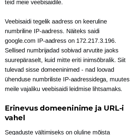
teid meie veebisaidile.
Veebisaidi tegelik aadress on keeruline
numbriline IP-aadress. Näiteks saidi
google.com IP-aadress on 172.217.3.196.
Sellised numbrijadad sobivad arvutite jaoks
suurepäraselt, kuid mitte eriti
inimsõbralik.
Siit
tulevad sisse domeeninimed
-
nad loovad
ühenduse numbriliste IP-aadressidega, muutes
meile vajaliku veebisaidi leidmise lihtsamaks.
Erinevus domeeninime ja URL-i
vahel
Segaduste vältimiseks on oluline mõista