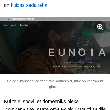
on
kuidas seda teha
.
Näide e-kaubanduse veebisaidi domeenist, mille on koostanud
Lightspeed
Kui te ei soovi, et domeeniks oleks
.company.site, saate oma Ecwid Instanti saidile