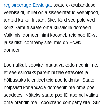
registreeruge Ecwidiga
, saate e-kaubanduse
veebisaidi, millel on a
sisseehitatud
veebipood,
tuntud ka kui Instant Site. Kuid see pole veel
kõik! Samuti saate oma kiirsaidile domeeni.
Vaikimisi domeeninimi koosneb teie poe ID-st
ja saidist .company.site, mis on Ecwidi
domeen.
Loomulikult soovite muuta vaikedomeeninime,
et see esindaks paremini teie ettevõtet ja
hõlbustaks klientidel teie poe leidmist. Saate
hõlpsasti kohandada domeeninime oma poe
seadetes. Näiteks saate poe ID asemel valida
oma brändinime
-
coolbrand.company.site. Siin