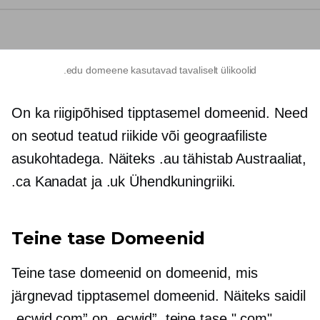
.edu domeene kasutavad tavaliselt ülikoolid
On ka
riigipõhised
tipptasemel
domeenid. Need
on seotud teatud riikide või geograafiliste
asukohtadega. Näiteks .au tähistab Austraaliat,
.ca Kanadat ja .uk Ühendkuningriiki.
Teine tase
Domeenid
Teine tase
domeenid on domeenid, mis
järgnevad
tipptasemel
domeenid. Näiteks saidil
„ecwid.com” on „ecwid”.
teine ​​tase
".com"