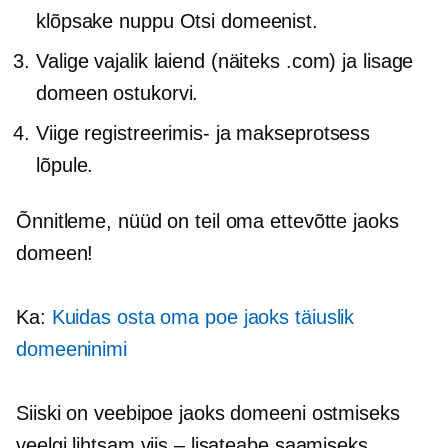
klõpsake nuppu Otsi domeenist.
Valige vajalik laiend (näiteks .com) ja lisage
domeen ostukorvi.
Viige registreerimis- ja makseprotsess
lõpule.
Õnnitleme, nüüd on teil oma ettevõtte jaoks
domeen!
Ka:
Kuidas osta oma poe jaoks täiuslik
domeeninimi
Siiski on veebipoe jaoks domeeni ostmiseks
veelgi lihtsam viis – lisateabe saamiseks