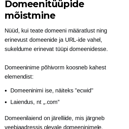
Domeenitüüpide
mõistmine
Nüüd, kui teate domeeni määratlust ning
erinevust domeenide ja URL-ide vahel,
sukeldume erinevat tüüpi domeenidesse.
Domeeninime põhivorm koosneb kahest
elemendist:
Domeeninimi ise, näiteks "ecwid"
Laiendus, nt „.com”
Domeenilaiend on järelliide, mis järgneb
veebiaadressis olevale domeeninimele.