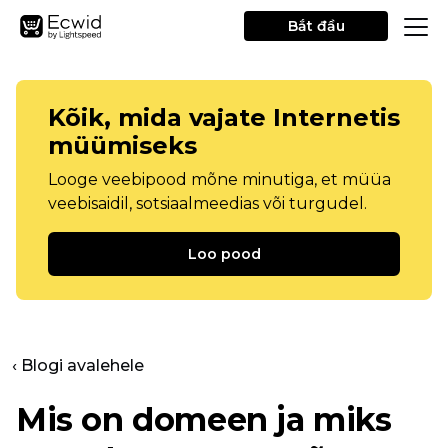
Bắt đầu
Kõik, mida vajate Internetis
müümiseks
Looge veebipood mõne minutiga, et müüa
veebisaidil, sotsiaalmeedias või turgudel.
Loo pood
‹ Blogi avalehele
Mis on domeen ja miks