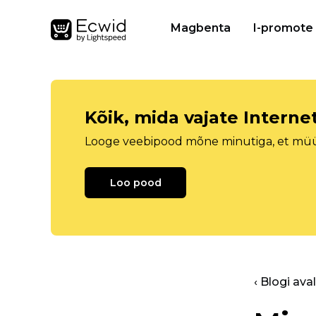
Magbenta
I-promote
Kõik, mida vajate Intern
Looge veebipood mõne minutiga, et müüa 
Loo pood
‹ Blogi ava