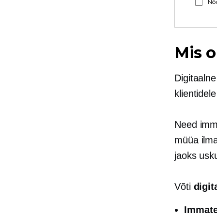
Nõu
Mis o
Digitaalne
klientidel
Need imma
müüa ilma
jaoks usku
Võti
digi
Immate