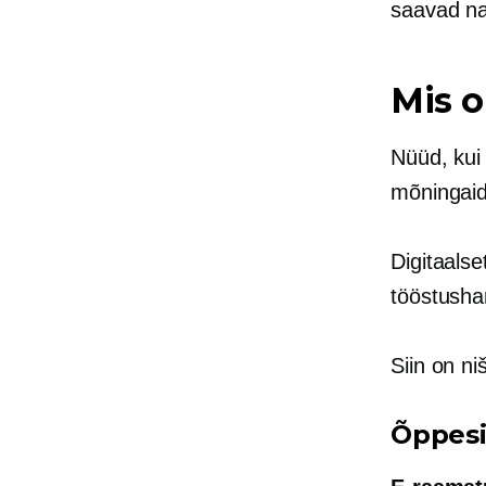
saavad nad
Mis o
Nüüd, kui
mõningaid
Digitaals
tööstusha
Siin on ni
Õppes