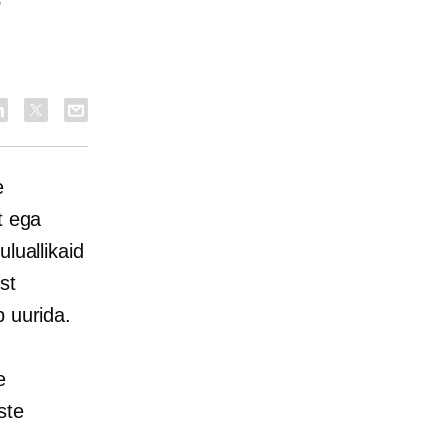
?
e
t ega
luallikaid
st
b uurida.
e
ste