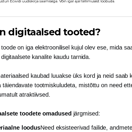
stun Ecwidi uudiskirja saamisega. Võin igal ajal tellimusest loobuda.
n digitaalsed tooted?
 toode on iga elektroonilisel kujul olev ese, mida sa
e digitaalsete kanalite kaudu tarnida.
teriaalsed kaubad luuakse üks kord ja neid saab k
 täiendavate tootmiskuludeta, mistõttu on need ett
matult atraktiivsed.
taalsete toodete omadused
järgmised:
riaalne loodus
Need eksisteerivad failide, andmete