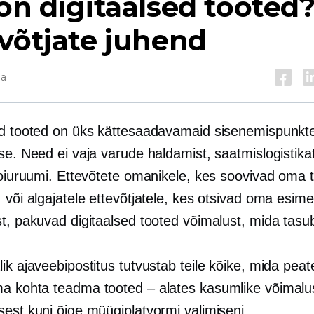
on digitaalsed tooted
võtjate juhend
da
ed tooted on üks kättesaadavamaid sisenemispunkt
se. Need ei vaja varude haldamist, saatmislogistika
hoiuruumi. Ettevõtete omanikele, kes soovivad oma tu
 või algajatele ettevõtjatele, kes otsivad oma esime
t, pakuvad digitaalsed tooted võimalust, mida tasu
ik ajaveebipostitus tutvustab teile kõike, mida peat
lma kohta teadma
tooted – alates
kasumlike võimalu
sest kuni õige müügiplatvormi valimiseni.