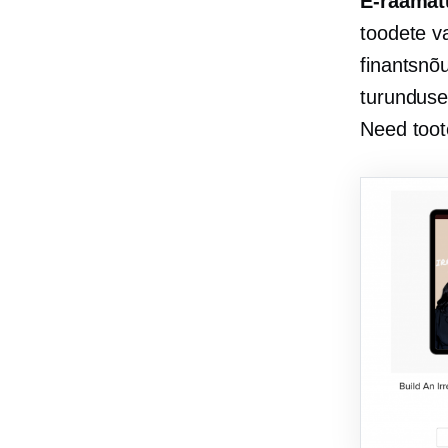
E-raamat
toodete v
finantsnõu
turunduse
Need toot