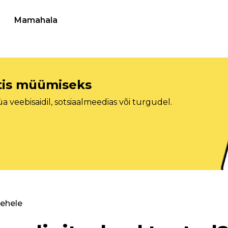
Mamahala
etis müümiseks
veebisaidil, sotsiaalmeedias või turgudel.
lehele