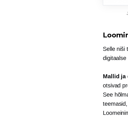
Loomin
Selle niši
digitaalse
Mallid ja
otsivad pr
See hõlma
teemasid, 
Loomeinim