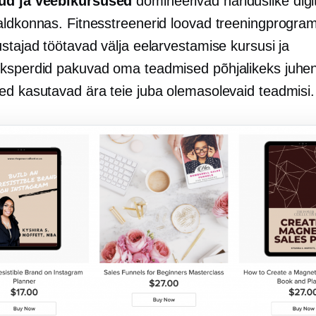
ud
ja veebikursused
domineerivad hariduslike digi
aldkonnas. Fitnesstreenerid loovad treeningprogra
stajad töötavad välja eelarvestamise kursusi ja
ksperdid pakuvad oma teadmised põhjalikeks juhen
ed kasutavad ära teie juba olemasolevaid teadmisi.