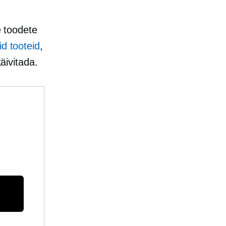
e toodete
id tooteid
,
käivitada.