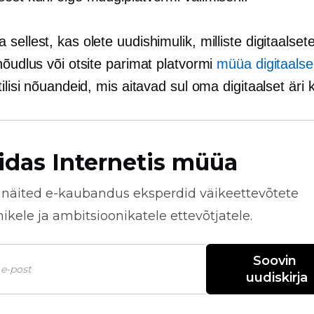
sellest, kas olete uudishimulik, milliste digitaalset
nõudlus või otsite parimat platvormi
müüa digitaalse
tilisi nõuandeid, mis aitavad sul oma digitaalset äri 
idas Internetis müüa
näited
e-kaubandus
eksperdid väikeettevõtete
kele ja ambitsioonikatele ettevõtjatele.
Soovin 
uudiskirja