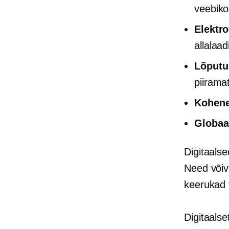
veebik
Elektr
allalaa
Lõputu
piirama
Kohene
Globaa
Digitaalse
Need võiva
keerukad 
Digitaalse