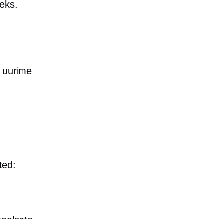
teks.
, uurime
ted: