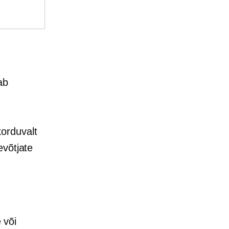
ab
orduvalt
evõtjate
 või