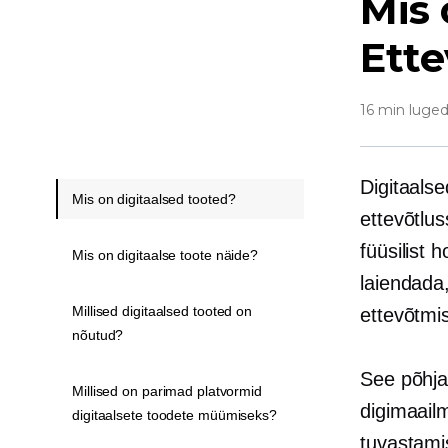
Mis 
Ette
16 min luge
Digitaals
Mis on digitaalsed tooted?
ettevõtlus
füüsilist 
Mis on digitaalse toote näide?
laiendada,
Millised digitaalsed tooted on
ettevõtmis
nõutud?
See põhjal
Millised on parimad platvormid
digimaai
digitaalsete toodete müümiseks?
tuvastami