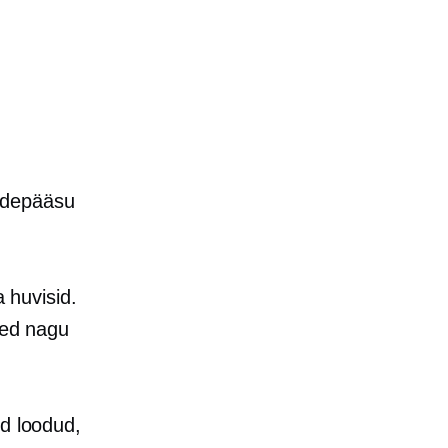
urdepääsu
.
a huvisid.
sed nagu
rd
loodud,