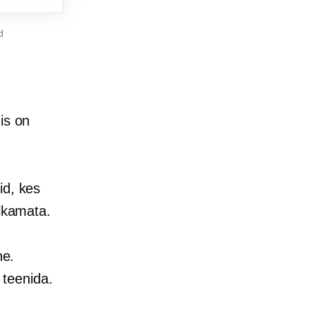
d
is on
id, kes
alkamata.
ne.
teenida.