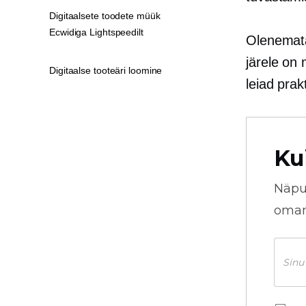
Digitaalsete toodete müük
Ecwidiga Lightspeedilt
Olenemata 
järele on 
Digitaalse tooteäri loomine
leiad prak
Ku
Näpu
omani