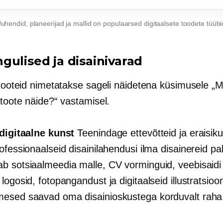
Juhendid, planeerijad ja mallid on populaarsed digitaalsete toodete tüübi
gulised ja disainivarad
 tooteid nimetatakse sageli näidetena küsimusele „M
 toote näide?“ vastamisel.
 digitaalne kunst
Teenindage ettevõtteid ja eraisiku
ofessionaalseid disainilahendusi ilma disainereid p
b sotsiaalmeedia malle, CV vorminguid, veebisaidi
logosid, fotopangandust ja digitaalseid illustratsioo
esed saavad oma disainioskustega korduvalt raha 