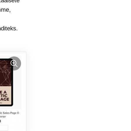
taalsete
mme,
diteks.