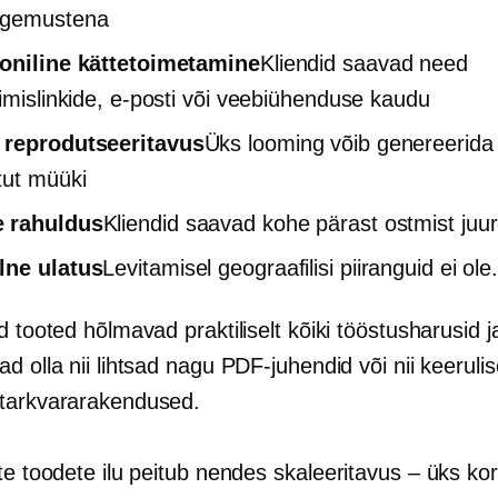
ogemustena
ooniline kättetoimetamine
Kliendid saavad need
dimislinkide, e-posti või veebiühenduse kaudu
 reprodutseeritavus
Üks looming võib genereerida
tut müüki
 rahuldus
Kliendid saavad kohe pärast ostmist ju
lne ulatus
Levitamisel geograafilisi piiranguid ei ole
d tooted hõlmavad praktiliselt kõiki tööstusharusid j
d olla nii lihtsad nagu PDF-juhendid või nii keeruli
tarkvararakendused.
te toodete ilu peitub nendes
skaleeritavus – üks ko