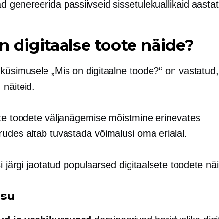
 genereerida passiivseid sissetulekuallikaid aasta
n digitaalse toote näide?
 küsimusele „Mis on digitaalne toode?“ on vastatud
 näiteid.
ete toodete väljanägemise mõistmine erinevates
rudes aitab tuvastada võimalusi oma erialal.
ši järgi jaotatud populaarsed digitaalsete toodete näi
isu