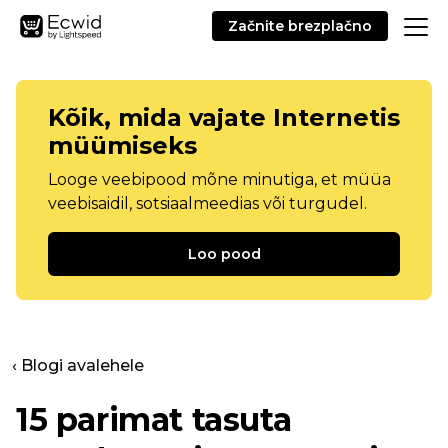
Začnite brezplačno
Kõik, mida vajate Internetis
müümiseks
Looge veebipood mõne minutiga, et müüa
veebisaidil, sotsiaalmeedias või turgudel.
Loo pood
‹ Blogi avalehele
15 parimat tasuta