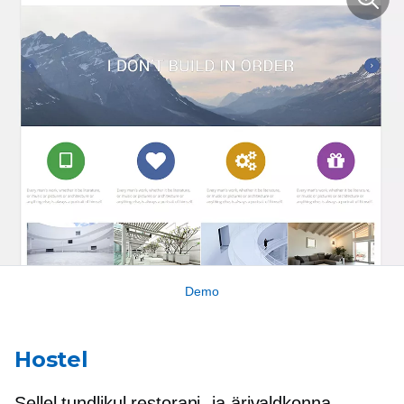
Demo
Hostel
Sellel tundlikul restorani- ja ärivaldkonna