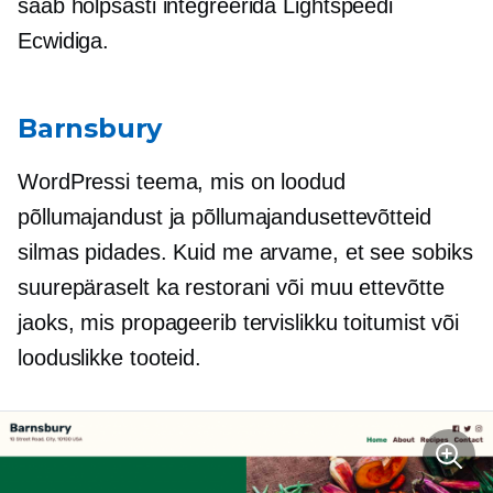
saab hõlpsasti integreerida Lightspeedi
Ecwidiga.
Barnsbury
WordPressi teema, mis on loodud
põllumajandust ja põllumajandusettevõtteid
silmas pidades. Kuid me arvame, et see sobiks
suurepäraselt ka restorani või muu ettevõtte
jaoks, mis propageerib tervislikku toitumist või
looduslikke tooteid.