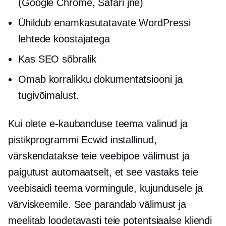
(Google Chrome, Safari jne)
Ühildub enamkasutatavate WordPressi
lehtede koostajatega
Kas SEO sõbralik
Omab korralikku dokumentatsiooni ja
tugivõimalust.
Kui olete e-kaubanduse teema valinud ja
pistikprogrammi Ecwid installinud,
värskendatakse teie veebipoe välimust ja
paigutust automaatselt, et see vastaks teie
veebisaidi teema vormingule, kujundusele ja
värviskeemile. See parandab välimust ja
meelitab loodetavasti teie potentsiaalse kliendi