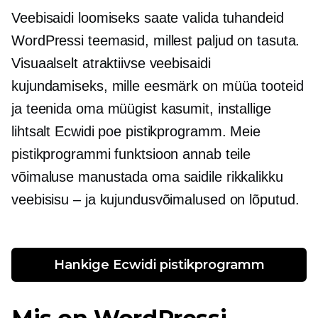
Veebisaidi loomiseks saate valida tuhandeid
WordPressi teemasid, millest paljud on tasuta.
Visuaalselt atraktiivse veebisaidi
kujundamiseks, mille eesmärk on müüa tooteid
ja teenida oma müügist kasumit, installige
lihtsalt Ecwidi poe pistikprogramm. Meie
pistikprogrammi funktsioon annab teile
võimaluse manustada oma saidile rikkalikku
veebisisu – ja kujundusvõimalused on lõputud.
Hankige Ecwidi pistikprogramm