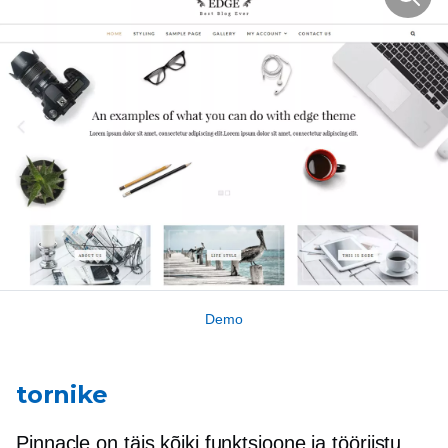
Demo
tornike
Pinnacle on täis kõiki funktsioone ja tööriistu,