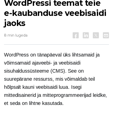
WordPressi teemat teie
e-kaubanduse veebisaidi
jaoks
8 min lugeda
WordPress on tänapäeval üks lihtsamaid ja
võimsamaid ajaveebi- ja veebisaidi
sisuhaldussüsteeme (CMS). See on
suurepärane ressurss, mis võimaldab teil
hõlpsalt kauni veebisaidi luua. Isegi
mittedisainerid
ja
mitteprogrammeerijad
leidke,
et seda on lihtne kasutada.