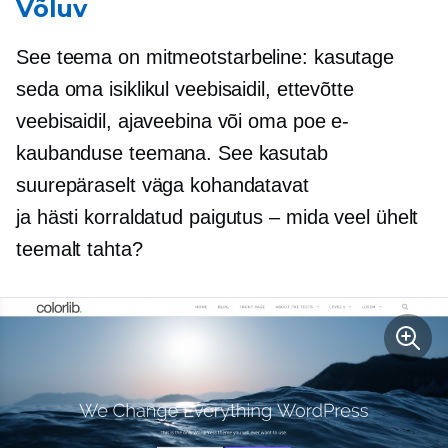
Võluv
See teema on
mitmeotstarbeline:
kasutage
seda oma isiklikul veebisaidil, ettevõtte
veebisaidil, ajaveebina või oma poe e-
kaubanduse teemana. See kasutab
suurepäraselt väga kohandatavat
ja
hästi korraldatud
paigutus – mida veel ühelt
teemalt tahta?