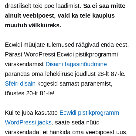
drastiliselt teie poe laadimist.
Sa ei saa mitte
ainult veebipoest, vaid ka teie kauplus
muutub välkkiireks.
Ecwidi müüjate tulemused räägivad enda eest.
Pärast WordPressi Ecwidi pistikprogrammi
värskendamist
Disaini tagasinõudmine
parandas oma lehekiiruse jõudlust 28-lt 87-le.
Sfeiri disain
kogesid sarnast paranemist,
tõustes 20-lt 81-le!
Kui te juba kasutate
Ecwidi pistikprogramm
WordPressi jaoks
, saate seda nüüd
värskendada, et hankida oma veebipoest uus,