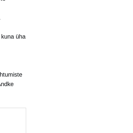
.
a kuna üha
ohtumiste
 Andke