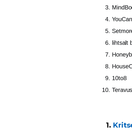
MindBo
YouCan
Setmor
lihtsal
Honeyb
HouseCa
10to8
Teravus
1.
Krit