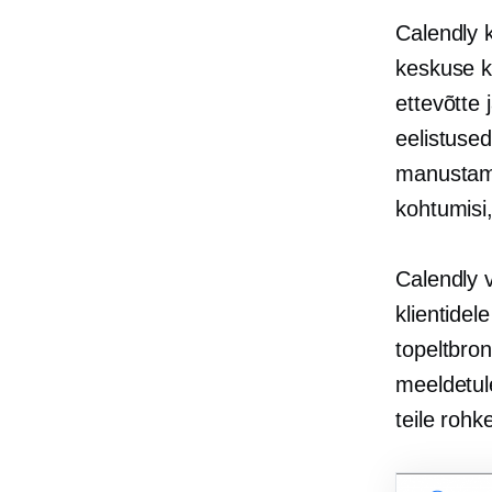
Calendly k
keskuse ka
ettevõtte
eelistused
manustamis
kohtumisi,
Calendly 
klientide
topeltbron
meeldetul
teile roh