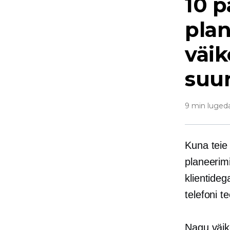
10 
plan
väik
suur
9 min luged
Kuna teie 
planeerim
klientide
telefoni te
Nagu väi