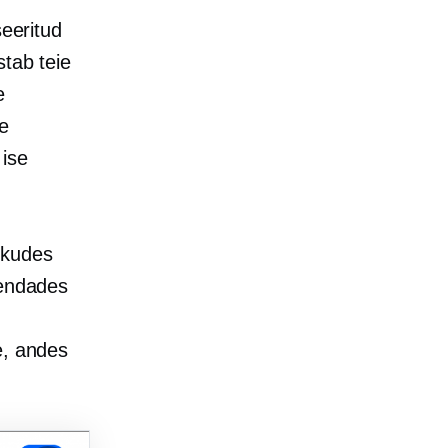
seeritud
stab teie
e
le
 ise
kkudes
hendades
e, andes