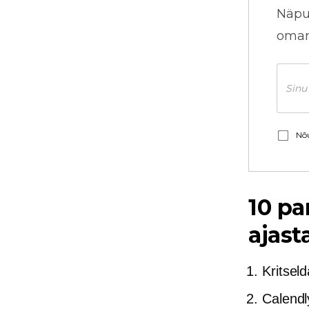
Näpu
omani
Nõu
10 p
ajast
Kritsel
Calendl