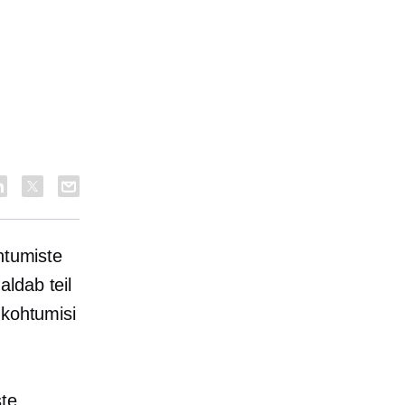
htumiste
ldab teil
 kohtumisi
ste