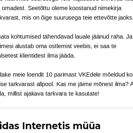
e omadest. Seetõttu oleme koostanud nimekirja
rkvarast, mis on
õige suurusega
teie ettevõtte jaoks
ata kohtumised tähendavad lauale jäänud raha. J
imesi alustab oma ostlemist veebis, ei saa te
lsetest klientidest ilma jääda.
adake meie loendit 10 parimast VKEdele mõeldud k
ise tarkvarast allpool. Kas me jäime mõnest ilma?
a, millist ajakava tarkvara te kasutate!
idas Internetis müüa