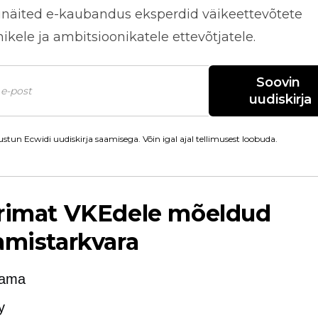
näited
e-kaubandus
eksperdid väikeettevõtete
kele ja ambitsioonikatele ettevõtjatele.
Soovin 
uudiskirja
stun Ecwidi uudiskirja saamisega. Võin igal ajal tellimusest loobuda.
arimat VKEdele mõeldud
amistarkvara
dama
y