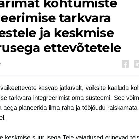
parimat kohtumiste
eerimise tarkvara
estele ja keskmise
usega ettevõtetele
a
väikeettevõte kasvab jätkuvalt, võiksite kaaluda ko
ise tarkvara integreerimist oma süsteemi. See võima
ga aega planeerida ilma raha ja tööjõudu raiskamata
el.
ke
keskmise suurusega
Teie vajadused erinevad tei