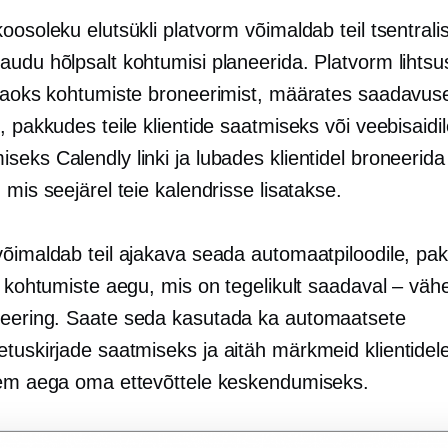
oosoleku elutsükli platvorm võimaldab teil tsentrali
udu hõlpsalt kohtumisi planeerida. Platvorm lihtsu
 jaoks kohtumiste broneerimist, määrates saadavus
, pakkudes teile klientide saatmiseks või veebisaidi
eks Calendly linki ja lubades klientidel broneerida
 mis seejärel teie kalendrisse lisatakse.
võimaldab teil ajakava seada automaatpiloodile, pa
le kohtumiste aegu, mis on tegelikult saadaval – vä
eering.
Saate seda kasutada ka automaatsete
etuskirjade saatmiseks ja
aitäh
märkmeid klientidel
kem aega oma ettevõttele keskendumiseks.