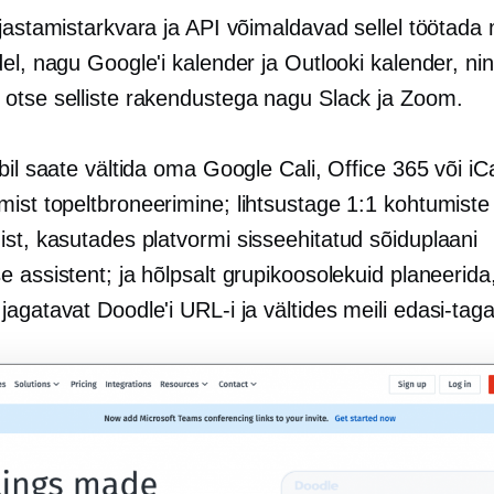
ajastamistarkvara ja API võimaldavad sellel töötada
el, nagu Google'i kalender ja Outlooki kalender, ni
otse selliste rakendustega nagu Slack ja Zoom.
bil saate vältida oma Google Cali, Office 365 või iCa
imist
topeltbroneerimine;
lihtsustage 1:1 kohtumiste
ist, kasutades platvormi
sisseehitatud
sõiduplaani
 assistent; ja hõlpsalt grupikoosolekuid planeerida
agatavat Doodle'i URL-i ja vältides meili
edasi-taga