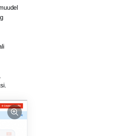
 muudel
ng
li
,
si.