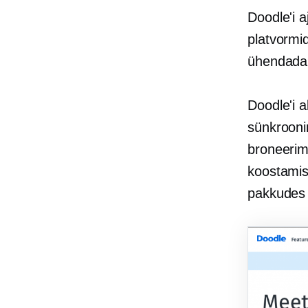
Doodle'i 
platvormid
ühendada 
Doodle'i a
sünkroon
broneerim
koostamise
pakkudes j