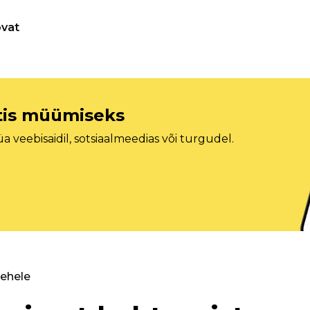
vat
etis müümiseks
veebisaidil, sotsiaalmeedias või turgudel.
lehele