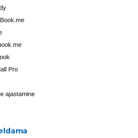
dy
Book.me
e
t book.me
ook
ll Pro
e ajastamine
seldama