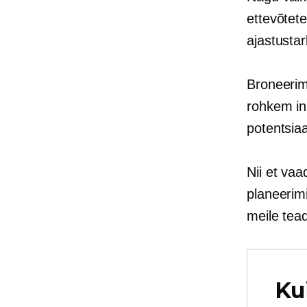
ettevõtet
ajastusta
Broneerim
rohkem in
potentsiaa
Nii et va
planeerim
meile tead
Ku