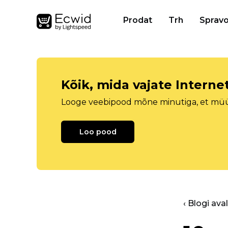
Prodat
Trh
Spravo
Kõik, mida vajate Intern
Looge veebipood mõne minutiga, et müüa 
Loo pood
‹ Blogi ava