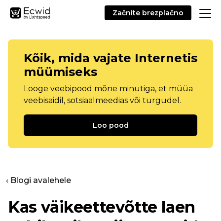
Začnite brezplačno
Kõik, mida vajate Internetis
müümiseks
Looge veebipood mõne minutiga, et müüa
veebisaidil, sotsiaalmeedias või turgudel.
Loo pood
‹ Blogi avalehele
Kas väikeettevõtte laen