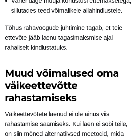
Vähendage müüja kohustusi ettemaksetega,
sillutades teed võimalikele allahindlustele.
Tõhus rahavoogude juhtimine tagab, et teie
ettevõte jääb laenu tagasimaksmise ajal
rahaliselt kindlustatuks.
Muud võimalused oma
väikeettevõtte
rahastamiseks
Väikeettevõtete laenud ei ole ainus viis
rahastamise saamiseks. Kui laen ei sobi teile,
on siin mõned alternatiivsed meetodid, mida