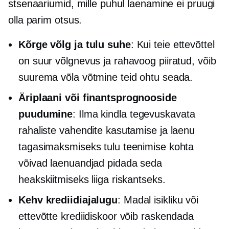
stsenaariumid, mille puhul laenamine ei pruugi
olla parim otsus.
Kõrge
võlg ja tulu
suhe
: Kui teie ettevõttel
on suur võlgnevus ja rahavoog piiratud, võib
suurema võla võtmine teid ohtu seada.
Äriplaani või finantsprognooside
puudumine
: Ilma kindla tegevuskavata
rahaliste vahendite kasutamise ja laenu
tagasimaksmiseks tulu teenimise kohta
võivad laenuandjad pidada seda
heakskiitmiseks liiga riskantseks.
Kehv krediidiajalugu
: Madal isikliku või
ettevõtte krediidiskoor võib raskendada