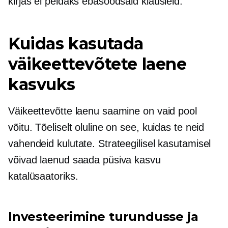
kirjas ei peidaks ebasoodsaid klausleid.
Kuidas kasutada
väikeettevõtete laene
kasvuks
Väikeettevõtte laenu saamine on vaid pool
võitu. Tõeliselt oluline on see, kuidas te neid
vahendeid kulutate. Strateegilisel kasutamisel
võivad laenud saada püsiva kasvu
katalüsaatoriks.
Investeerimine turundusse ja