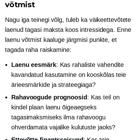
võtmist
Nagu iga teinegi võlg, tuleb ka väikeettevõtete
laenud tagasi maksta koos intressidega. Enne
laenu võtmist kaaluge järgmisi punkte, et
tagada raha raiskamine:
Laenu eesmärk
: Kas rahaliste vahendite
kavandatud kasutamine on kooskõlas teie
ärieesmärkide ja strateegiaga?
Rahavoogude prognoosid
: Kas teil on
kindel plaan laenu õigeaegseks
tagasimaksmiseks ilma rahavoogu
ohverdamata vajalike kulutuste jaoks?
Ettevõtte finantsseisund
: Kas teie