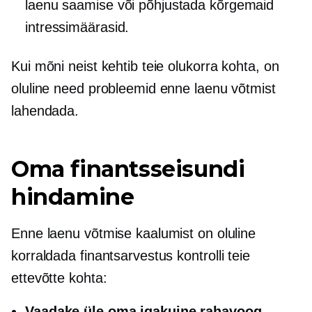
laenu saamise või põhjustada kõrgemaid
intressimäärasid.
Kui mõni neist kehtib teie olukorra kohta, on
oluline need probleemid enne laenu võtmist
lahendada.
Oma finantsseisundi
hindamine
Enne laenu võtmise kaalumist on oluline
korraldada finantsarvestus
kontrolli
teie
ettevõtte kohta:
Vaadake üle oma igakuine rahavoog
,