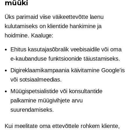
müüki
Üks parimaid viise väikeettevõtte laenu
kulutamiseks on klientide hankimine ja
hoidmine. Kaaluge:
Ehitus
kasutajasõbralik
veebisaidile või oma
e-kaubanduse funktsioonide täiustamiseks.
Digireklaamikampaania käivitamine Google'is
või sotsiaalmeedias.
Müügispetsialistide või konsultantide
palkamine müügivihjete arvu
suurendamiseks.
Kui meelitate oma ettevõttele rohkem kliente,