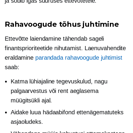
ja sobib igas suuruses ettevõtetele.
Rahavoogude tõhus juhtimine
Ettevõtte laiendamine tähendab sageli
finantsprioriteetide nihutamist. Laenuvahendite
eraldamine
parandada rahavoogude juhtimist
saab:
Katma
lühiajaline
tegevuskulud, nagu
palgaarvestus või rent aeglasema
müügitsükli ajal.
Aidake luua hädaabifond ettenägematuteks
asjaoludeks.