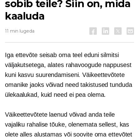
sobib teile? Siin on, mida
kaaluda
11 min lugeda
Iga ettevõte seisab oma teel eduni silmitsi
väljakutsetega, alates rahavoogude nappusest
kuni kasvu suurendamiseni. Väikeettevõtete
omanike jaoks võivad need takistused tunduda
ülekaalukad, kuid need ei pea olema.
Väikeettevõtete laenud võivad anda teile
vajaliku rahalise tõuke, olenemata sellest, kas
olete alles alustamas või soovite oma ettevõtet