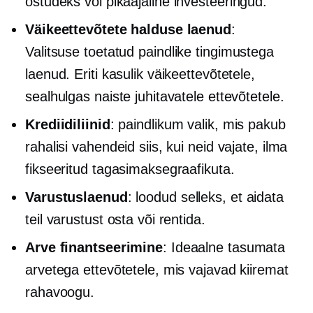
ostudeks või
pikaajaline
investeeringud.
Väikeettevõtete halduse laenud
:
Valitsuse toetatud
paindlike tingimustega
laenud. Eriti kasulik väikeettevõtetele,
sealhulgas naiste juhitavatele ettevõtetele.
Krediidiliinid
: paindlikum valik, mis pakub
rahalisi vahendeid siis, kui neid vajate, ilma
fikseeritud tagasimaksegraafikuta.
Varustuslaenud
: loodud selleks, et aidata
teil varustust osta või rentida.
Arve finantseerimine
: Ideaalne tasumata
arvetega ettevõtetele, mis vajavad kiiremat
rahavoogu.