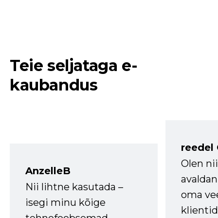
Teie seljataga e-
kaubandus
reedel
Olen ni
AnzelleB
avaldan
Nii lihtne kasutada –
oma vee
isegi minu kõige
klienti
tehnofoobsemad