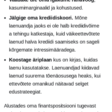
kasumimarginaalid ja kohustused.
Jälgige oma krediidiskoori.
Mõne
laenuandja jaoks ei ole halb krediidivõime
a
tehingu katkestaja,
kuid väikeettevõtete
laenud halva krediidi saamiseks on sageli
kõrgemate intressimääradega.
Koostage äriplaan
kus on kirjas, kuidas
laenu kasutatakse. Laenuandjad kiidavad
laenud suurema tõenäosusega heaks, kui
ettevõtete omanikud näitavad selget
edustrateegiat.
Alustades oma finantspositsiooni tugevast