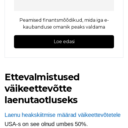
Peamised finantsmõõdikud, mida iga e-
kaubanduse omanik peaks valdama
Loe edasi
Ettevalmistused
väikeettevõtte
laenutaotluseks
Laenu heakskiitmise määrad väikeettevõtetele
USA-s on see olnud umbes 50%.