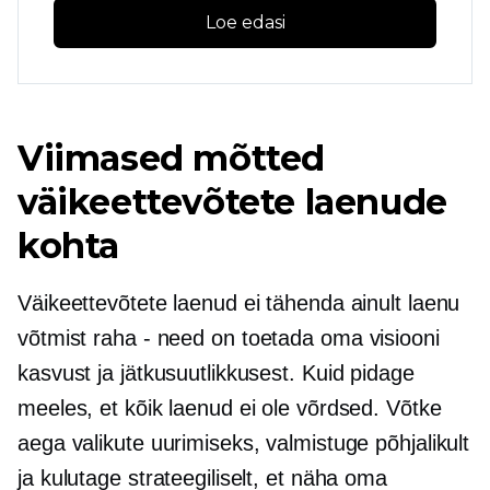
Loe edasi
Viimased mõtted
väikeettevõtete laenude
kohta
Väikeettevõtete laenud ei tähenda ainult laenu
võtmist
raha - need on
toetada oma visiooni
kasvust ja jätkusuutlikkusest. Kuid pidage
meeles, et kõik laenud ei ole võrdsed. Võtke
aega valikute uurimiseks, valmistuge põhjalikult
ja kulutage strateegiliselt, et näha oma