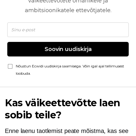
väikeettevõtete omanikele ja
ambitsioonikatele ettevõtjatele.
Soovin uudiskirja
Nõustun Ecwidi uudiskirja saamisega. Võin igal ajal tellimusest
loobuda.
Kas väikeettevõtte laen
sobib teile?
Enne laenu taotlemist peate mõistma, kas see