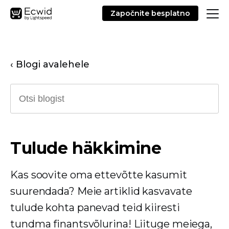
Započnite besplatno
‹ Blogi avalehele
Tulude häkkimine
Kas soovite oma ettevõtte kasumit
suurendada? Meie artiklid kasvavate
tulude kohta panevad teid kiiresti
tundma finantsvõlurina! Liituge meiega,