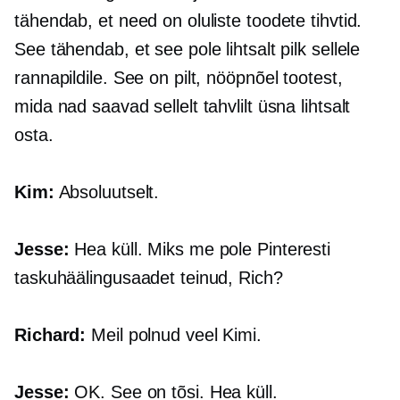
tähendab, et need on oluliste toodete tihvtid.
See tähendab, et see pole lihtsalt pilk sellele
rannapildile. See on pilt, nööpnõel tootest,
mida nad saavad sellelt tahvlilt üsna lihtsalt
osta.
Kim:
Absoluutselt.
Jesse:
Hea küll. Miks me pole Pinteresti
taskuhäälingusaadet teinud, Rich?
Richard:
Meil polnud veel Kimi.
Jesse:
OK. See on tõsi. Hea küll.