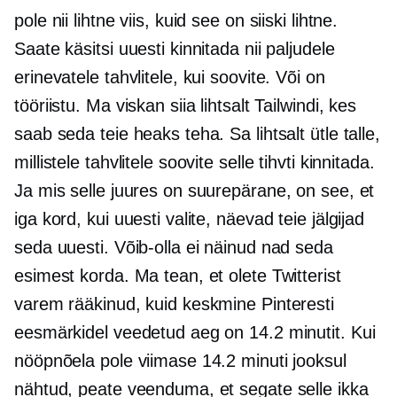
pole nii lihtne viis, kuid see on siiski lihtne.
Saate käsitsi uuesti kinnitada nii paljudele
erinevatele tahvlitele, kui soovite. Või on
tööriistu. Ma viskan siia lihtsalt Tailwindi, kes
saab seda teie heaks teha. Sa lihtsalt ütle talle,
millistele tahvlitele soovite selle tihvti kinnitada.
Ja mis selle juures on suurepärane, on see, et
iga kord, kui uuesti valite, näevad teie jälgijad
seda uuesti. Võib-olla ei näinud nad seda
esimest korda. Ma tean, et olete Twitterist
varem rääkinud, kuid keskmine Pinteresti
eesmärkidel veedetud aeg on 14.2 minutit. Kui
nööpnõela pole viimase 14.2 minuti jooksul
nähtud, peate veenduma, et segate selle ikka