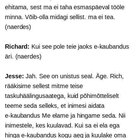
ehitama, sest ma ei taha esmaspäeval tööle
minna. Võib-olla midagi sellist. ma ei tea.
(naerdes)
Richard:
Kui see pole teie jaoks
e-kaubandus
äri. (naerdes)
Jesse:
Jah. See on unistus seal. Äge. Rich,
rääkisime sellest mitme teise
taskuhäälingusaatega, kuid põhimõtteliselt
teeme seda selleks, et inimesi aidata
e-kaubandus
Me elame ja hingame seda. Nii
inimestele, kes kuulavad. Kui sa ei ela ega
hinga
e-kaubandus
kogu aeg ja kuulake oma