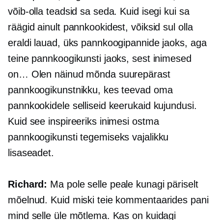
võib-olla teadsid sa seda. Kuid isegi kui sa
räägid ainult pannkookidest, võiksid sul olla
eraldi lauad, üks pannkoogipannide jaoks, aga
teine ​​pannkoogikunsti jaoks, sest inimesed
on… Olen näinud mõnda suurepärast
pannkoogikunstnikku, kes teevad oma
pannkookidele selliseid keerukaid kujundusi.
Kuid see inspireeriks inimesi ostma
pannkoogikunsti tegemiseks vajalikku
lisaseadet.
Richard:
Ma pole selle peale kunagi päriselt
mõelnud. Kuid miski teie kommentaarides pani
mind selle üle mõtlema. Kas on kuidagi