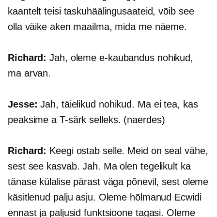
kaantelt teisi taskuhäälingusaateid, võib see
olla väike aken maailma, mida me näeme.
Richard:
Jah, oleme
e-kaubandus
nohikud,
ma arvan.
Jesse:
Jah, täielikud nohikud. Ma ei tea, kas
peaksime a
T-särk
selleks. (naerdes)
Richard:
Keegi ostab selle. Meid on seal vähe,
sest see kasvab. Jah. Ma olen tegelikult ka
tänase külalise pärast väga põnevil, sest oleme
käsitlenud palju asju. Oleme hõlmanud Ecwidi
ennast ja paljusid funktsioone tagasi. Oleme