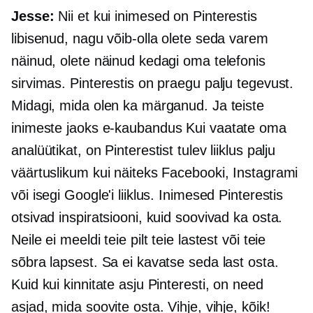
Jesse:
Nii et kui inimesed on Pinterestis
libisenud, nagu võib-olla olete seda varem
näinud, olete näinud kedagi oma telefonis
sirvimas. Pinterestis on praegu palju tegevust.
Midagi, mida olen ka märganud. Ja teiste
inimeste jaoks
e-kaubandus
Kui vaatate oma
analüütikat, on Pinterestist tulev liiklus palju
väärtuslikum kui näiteks Facebooki, Instagrami
või isegi Google'i liiklus. Inimesed Pinterestis
otsivad inspiratsiooni, kuid soovivad ka osta.
Neile ei meeldi teie pilt teie lastest või teie
sõbra lapsest. Sa ei kavatse seda last osta.
Kuid kui kinnitate asju Pinteresti, on need
asjad, mida soovite osta. Vihje, vihje, kõik!