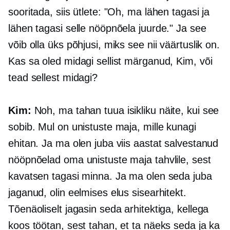
sooritada, siis ütlete: "Oh, ma lähen tagasi ja
lähen tagasi selle nööpnõela juurde." Ja see
võib olla üks põhjusi, miks see nii väärtuslik on.
Kas sa oled midagi sellist märganud, Kim, või
tead sellest midagi?
Kim:
Noh, ma tahan tuua isikliku näite, kui see
sobib. Mul on unistuste maja, mille kunagi
ehitan. Ja ma olen juba viis aastat salvestanud
nööpnõelad oma unistuste maja tahvlile, sest
kavatsen tagasi minna. Ja ma olen seda juba
jaganud, olin eelmises elus sisearhitekt.
Tõenäoliselt jagasin seda arhitektiga, kellega
koos töötan, sest tahan, et ta näeks seda ja ka