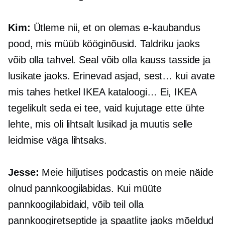
Kim:
Ütleme nii, et on olemas
e-kaubandus
pood, mis müüb kööginõusid. Taldriku jaoks
võib olla tahvel. Seal võib olla kauss tasside ja
lusikate jaoks. Erinevad asjad, sest… kui avate
mis tahes hetkel IKEA kataloogi… Ei, IKEA
tegelikult seda ei tee, vaid kujutage ette ühte
lehte, mis oli lihtsalt lusikad ja muutis selle
leidmise väga lihtsaks.
Jesse:
Meie hiljutises podcastis on meie näide
olnud pannkoogilabidas. Kui müüte
pannkoogilabidaid, võib teil olla
pannkoogiretseptide ja spaatlite jaoks mõeldud