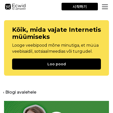
시작하기
Kõik, mida vajate Internetis
müümiseks
Looge veebipood mõne minutiga, et müüa
veebisaidil, sotsiaalmeedias või turgudel.
Loo pood
‹ Blogi avalehele