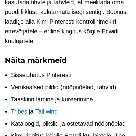
kasutada tihvte ja tahvleid, et meelitada oma
poodi liiklust, kulutamata isegi sentigi. Boonus:
laadige alla Kimi Pinteresti kontrollnimekiri
ettevõtjatele – eriline kingitus kõigile Ecwidi
kuulajatele!
Näita märkmeid
Sissejuhatus Pinteresti
Vertikaalsed pildid (nööpnõelad, tahvlid)
Taaskinnitamine ja kureerimine
Tribes
ja
Tail wind
Kataloogid, pikslid ja ostetavad nööpnõelad
Kimi kingitus kõigile Ecwidi kuulajatele: The