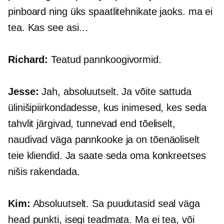
pinboard ning üks spaatlitehnikate jaoks. ma ei
tea. Kas see asi…
Richard:
Teatud pannkoogivormid.
Jesse:
Jah, absoluutselt. Ja võite sattuda
ülinišipiirkondadesse, kus inimesed, kes seda
tahvlit järgivad, tunnevad end tõeliselt,
naudivad väga pannkooke ja on tõenäoliselt
teie kliendid. Ja saate seda oma konkreetses
nišis rakendada.
Kim:
Absoluutselt. Sa puudutasid seal väga
head punkti, isegi teadmata. Ma ei tea, või