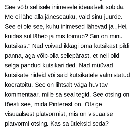
See võib sellisele inimesele ideaalselt sobida.
Me ei lähe alla jäneseauku, vaid sinu juurde.
See ei ole see, kuhu inimesed lähevad ja „Hei,
kuidas sul läheb ja mis toimub? Siin on minu
kutsikas." Nad võivad ikkagi oma kutsikast pildi
panna, aga võib-olla sellepärast, et neil olid
selga pandud kutsikariided. Nad müüvad
kutsikate riideid või said kutsikatele valmistatud
koeratoitu. See on lihtsalt väga huvitav
kommentaar, mille sa seal tegid. See otsing on
tõesti see, mida Pinterest on. Otsige
visuaalsest platvormist, mis on visuaalse
platvormi otsing. Kas sa ütleksid seda?