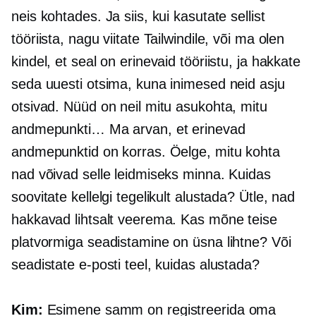
neis kohtades. Ja siis, kui kasutate sellist
tööriista, nagu viitate Tailwindile, või ma olen
kindel, et seal on erinevaid tööriistu, ja hakkate
seda uuesti otsima, kuna inimesed neid asju
otsivad. Nüüd on neil mitu asukohta, mitu
andmepunkti… Ma arvan, et erinevad
andmepunktid on korras. Öelge, mitu kohta
nad võivad selle leidmiseks minna. Kuidas
soovitate kellelgi tegelikult alustada? Ütle, nad
hakkavad lihtsalt veerema. Kas mõne teise
platvormiga seadistamine on üsna lihtne? Või
seadistate e-posti teel, kuidas alustada?
Kim:
Esimene samm on registreerida oma