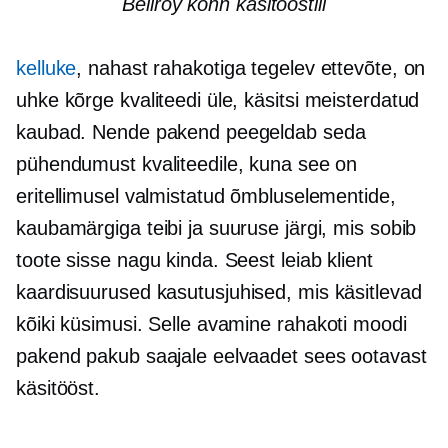
Bellroy kõhn käsitööstiil
kelluke
, nahast rahakotiga tegelev ettevõte, on
uhke kõrge kvaliteedi üle,
käsitsi meisterdatud
kaubad. Nende pakend peegeldab seda
pühendumust kvaliteedile, kuna see on
eritellimusel valmistatud õmbluselementide,
kaubamärgiga teibi ja suuruse järgi, mis sobib
toote sisse nagu kinda. Seest leiab klient
kaardisuurused
kasutusjuhised, mis käsitlevad
kõiki küsimusi. Selle avamine
rahakoti moodi
pakend pakub saajale eelvaadet sees ootavast
käsitööst.