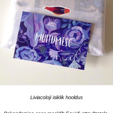
Liviacoloji isiklik hooldus