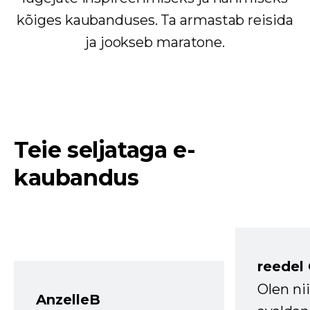
kõiges kaubanduses. Ta armastab reisida
ja jookseb maratone.
Teie seljataga e-
kaubandus
reedel
Olen ni
AnzelleB