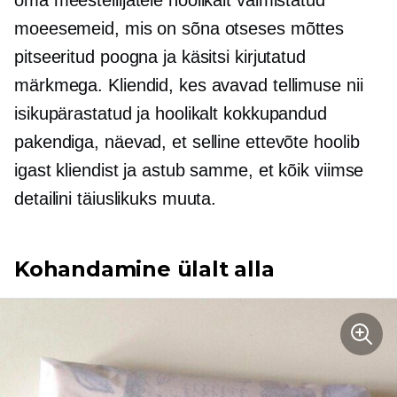
oma meestellijatele hoolikalt valmistatud
moeesemeid, mis on sõna otseses mõttes
pitseeritud poogna ja käsitsi kirjutatud
märkmega. Kliendid, kes avavad tellimuse nii
isikupärastatud ja hoolikalt kokkupandud
pakendiga, näevad, et selline ettevõte hoolib
igast kliendist ja astub samme, et kõik viimse
detailini täiuslikuks muuta.
Kohandamine ülalt alla