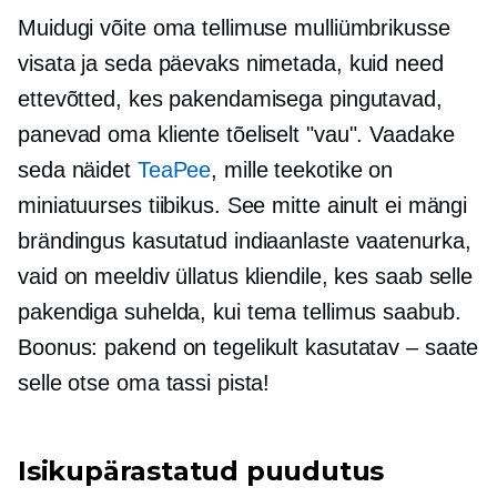
Muidugi võite oma tellimuse mulliümbrikusse
visata ja seda päevaks nimetada, kuid need
ettevõtted, kes pakendamisega pingutavad,
panevad oma kliente tõeliselt "vau". Vaadake
seda näidet
TeaPee
, mille teekotike on
miniatuurses tiibikus. See mitte ainult ei mängi
brändingus kasutatud indiaanlaste vaatenurka,
vaid on meeldiv üllatus kliendile, kes saab selle
pakendiga suhelda, kui tema tellimus saabub.
Boonus: pakend on tegelikult kasutatav – saate
selle otse oma tassi pista!
Isikupärastatud puudutus