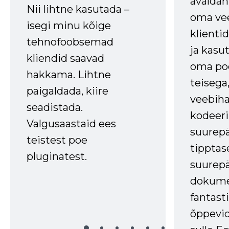
avaldan
Nii lihtne kasutada –
oma vee
isegi minu kõige
klienti
tehnofoobsemad
ja kasu
kliendid saavad
oma poe
hakkama. Lihtne
teisega,
paigaldada, kiire
veebihal
seadistada.
kodeer
Valgusaastaid ees
suurep
teistest poe
tipptas
pluginatest.
suurep
dokume
fantasti
õppevid