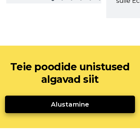
sulle Ec
Teie poodide unistused
algavad siit
Alustamine