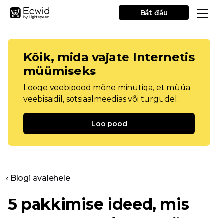
Bắt đầu
Kõik, mida vajate Internetis
müümiseks
Looge veebipood mõne minutiga, et müüa
veebisaidil, sotsiaalmeedias või turgudel.
Loo pood
‹ Blogi avalehele
5 pakkimise ideed, mis