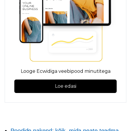
Looge Ecwidiga veebipood minutitega
Loe edasi
Poodide pakend: kõik, mida peate teadma