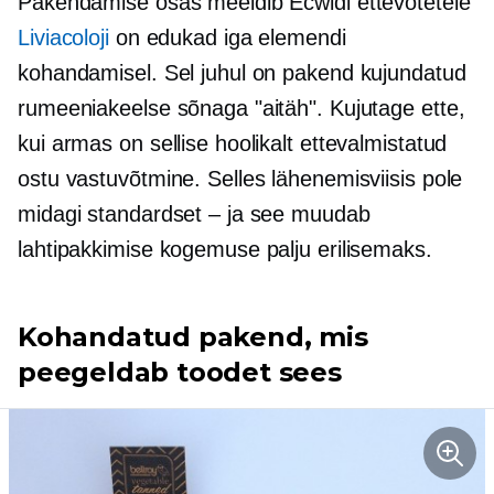
Pakendamise osas meeldib Ecwidi ettevõtetele
Liviacoloji
on edukad iga elemendi
kohandamisel. Sel juhul on pakend kujundatud
rumeeniakeelse sõnaga "aitäh". Kujutage ette,
kui armas on sellise hoolikalt ettevalmistatud
ostu vastuvõtmine. Selles lähenemisviisis pole
midagi standardset – ja see muudab
lahtipakkimise kogemuse palju erilisemaks.
Kohandatud pakend, mis
peegeldab toodet sees