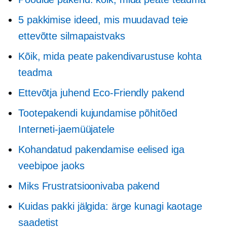
5 pakkimise ideed, mis muudavad teie
ettevõtte silmapaistvaks
Kõik, mida peate pakendivarustuse kohta
teadma
Ettevõtja juhend
Eco-Friendly
pakend
Tootepakendi kujundamise põhitõed
Interneti-jaemüüjatele
Kohandatud pakendamise eelised iga
veebipoe jaoks
Miks
Frustratsioonivaba
pakend
Kuidas pakki jälgida: ärge kunagi kaotage
saadetist