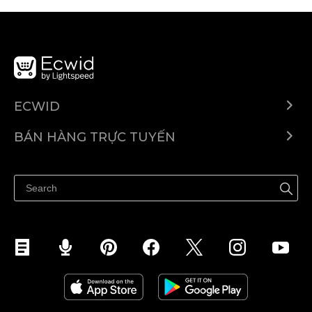
ECWID
Ecwid.com
BÁN HÀNG TRỰC TUYẾN
Trung tâm trợ giúp
Bán ở bất cứ đâu
Quảng bá ở bất cứ đâu
Kiểm soát mọi thứ