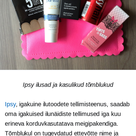
Ipsy ilusad ja kasulikud tõmblukud
Ipsy
, igakuine ilutoodete tellimisteenus, saadab
oma igakuised ilunäidiste tellimused iga kuu
erineva korduvkasutatava meigipakendiga.
Tõmblukul on tugevdatud ettevõtte nime ja