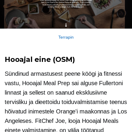
Terrapin
Hooajal
eine (OSM)
Sündinud armastusest peene köögi ja fitnessi
vastu,
Hooajal
Meal Prep sai alguse Fullertoni
linnast ja sellest on saanud eksklusiivne
tervisliku ja dieettoidu toiduvalmistamise teenus
hõivatud inimestele Orange'i maakonnas ja Los
Angeleses. FitChef Joe, looja
Hooajal
Meals
einete valmistamine, on välja töötanud