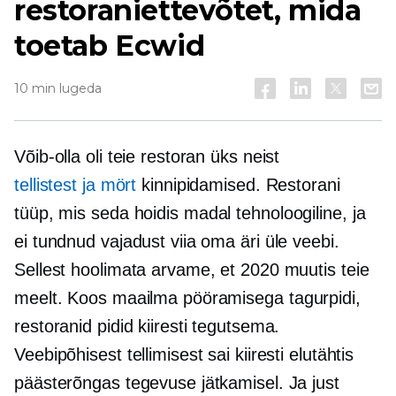
restoraniettevõtet, mida
toetab Ecwid
10 min lugeda
Võib-olla oli teie restoran üks neist
tellistest ja mört
kinnipidamised.
Restorani
tüüp, mis seda hoidis
madal tehnoloogiline,
ja
ei tundnud vajadust viia oma äri üle veebi.
Sellest hoolimata arvame, et 2020 muutis teie
meelt. Koos maailma pööramisega
tagurpidi,
restoranid pidid kiiresti tegutsema.
Veebipõhisest tellimisest sai kiiresti elutähtis
päästerõngas tegevuse jätkamisel. Ja just