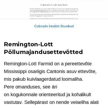
Colorado käsitöö lihunikud
Remington-Lott
Põllumajandusettevõtted
Remington-Lott
Farmid on a
pereettevõte
Mississippi osariigis Cantonis asuv ettevõte,
mis pakub
kuivlaagerdatud
loomaliha.
Pere omanduses,
see äri
on
kogukonnale orienteeritud
ja kohalikult
vastutav. Sellepärast on nende veiseliha alati