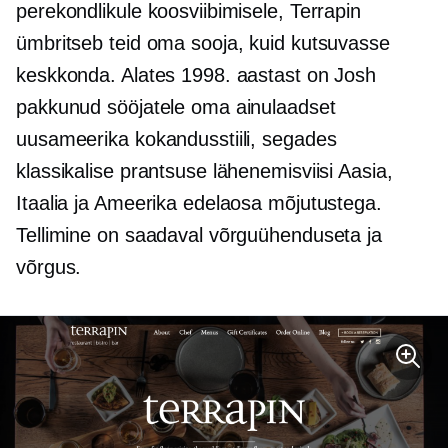
perekondlikule koosviibimisele, Terrapin
ümbritseb teid oma sooja, kuid kutsuvasse
keskkonda. Alates 1998. aastast on Josh
pakkunud sööjatele oma ainulaadset
uusameerika kokandusstiili, segades
klassikalise prantsuse lähenemisviisi Aasia,
Itaalia ja Ameerika edelaosa mõjutustega.
Tellimine on saadaval võrguühenduseta ja
võrgus.