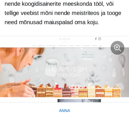
nende koogidisainerite meeskonda tööl, või
tellige veebist mõni nende meistriteos ja tooge
need mõnusad maiuspalad oma koju.
ANNA