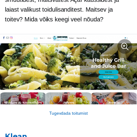
laiast valikust toidulisanditest. Maitsev ja
toitev? Mida võiks keegi veel nõuda?
Tugevdada toitumist
Klean