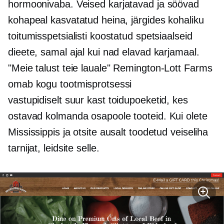
hormoonivaba.
Veised karjatavad ja söövad
kohapeal kasvatatud heina, järgides kohaliku
toitumisspetsialisti koostatud spetsiaalseid
dieete, samal ajal kui nad elavad karjamaal.
"Meie talust teie lauale"
Remington-Lott
Farms
omab kogu tootmisprotsessi
vastupidiselt
suur kast
toidupoeketid, kes
ostavad
kolmanda osapoole
tooteid. Kui olete
Mississippis ja otsite ausalt toodetud veiseliha
tarnijat, leidsite selle.