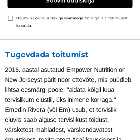
Soovin uudiskirja
Nõustun Ecwidi uudiskirja saamisega. Võin igal ajal tellimusest
loobuda.
Tugevdada toitumist
2016. aastal asutatud Empower Nutrition on
New Jerseyst pärit noor ettevõte, mis püüdleb
lihtsa eesmärgi poole: "aidata kõigil luua
tervislikum elustiil, üks inimene korraga."
Emedin Rivera (või Em) usub, et tervislik
eluviis saab alguse tervislikust toidust,
värsketest mahladest, värskendavatest
smuutidest, maitsvatest Açaí kaussidest ja