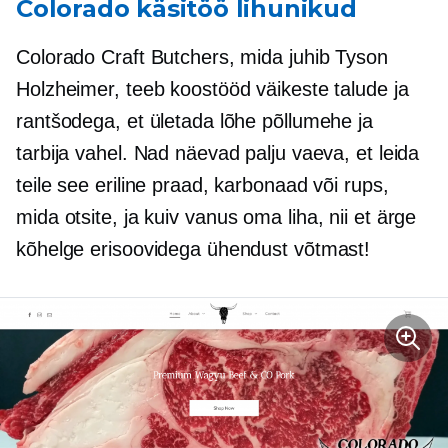
Colorado käsitöö lihunikud
Colorado Craft Butchers, mida juhib Tyson
Holzheimer, teeb koostööd väikeste talude ja
rantšodega, et ületada lõhe põllumehe ja
tarbija vahel. Nad näevad palju vaeva, et leida
teile see eriline praad, karbonaad või rups,
mida otsite, ja
kuiv vanus
oma liha, nii et ärge
kõhelge erisoovidega ühendust võtmast!