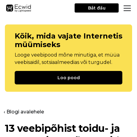
Bắt đầu
Kõik, mida vajate Internetis
müümiseks
Looge veebipood mõne minutiga, et müüa
veebisaidil, sotsiaalmeedias või turgudel.
Loo pood
‹ Blogi avalehele
13 veebipõhist toidu- ja