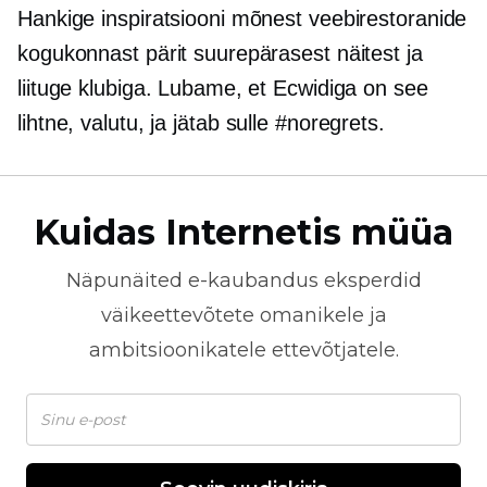
Hankige inspiratsiooni mõnest veebirestoranide
kogukonnast pärit suurepärasest näitest ja
liituge klubiga. Lubame, et Ecwidiga on see
lihtne,
valutu,
ja jätab sulle #noregrets.
Kuidas Internetis müüa
Näpunäited
e-kaubandus
eksperdid
väikeettevõtete omanikele ja
ambitsioonikatele ettevõtjatele.