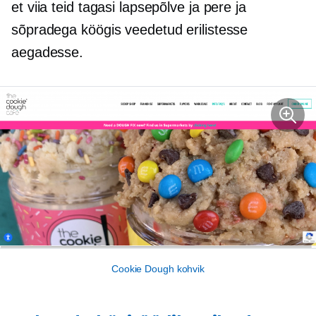
et viia teid tagasi lapsepõlve ja pere ja
sõpradega köögis veedetud erilistesse
aegadesse.
Cookie Dough kohvik