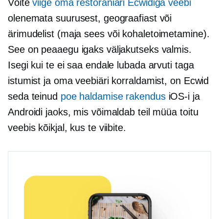
Võite
viige oma restoraniäri Ecwidiga veebi
olenemata suurusest, geograafiast või
ärimudelist
(maja sees
või kohaletoimetamine).
See on peaaegu igaks väljakutseks valmis.
Isegi kui te ei saa endale lubada arvuti taga
istumist ja oma veebiäri korraldamist, on Ecwid
seda teinud
poe haldamise rakendus
iOS-i ja
Androidi jaoks, mis võimaldab teil müüa toitu
veebis kõikjal, kus te viibite.