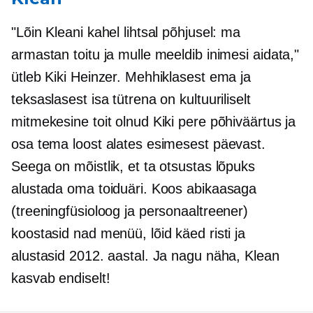
"Lõin Kleani kahel lihtsal põhjusel: ma
armastan toitu ja mulle meeldib inimesi aidata,"
ütleb Kiki Heinzer. Mehhiklasest ema ja
teksaslasest isa tütrena on kultuuriliselt
mitmekesine toit olnud Kiki pere põhiväärtus ja
osa tema loost alates esimesest päevast.
Seega on mõistlik, et ta otsustas lõpuks
alustada oma toiduäri. Koos abikaasaga
(treeningfüsioloog ja personaaltreener)
koostasid nad menüü, lõid käed risti ja
alustasid 2012. aastal. Ja nagu näha, Klean
kasvab endiselt!