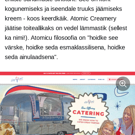
kogunemiseks ja iseendale truuks jäämiseks
kreem - koos
keerdkäik. Atomic Creamery
jäätise toiteallikaks on vedel lämmastik (sellest
ka nimi!). Atomicu filosoofia on "hoidke see
värske, hoidke seda esmaklassilisena, hoidke
seda ainulaadsena".