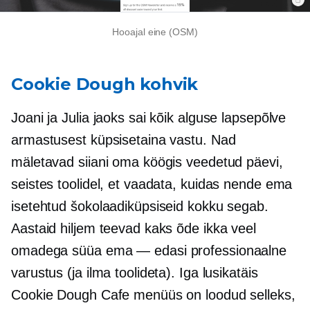
Hooajal
eine (OSM)
Cookie Dough kohvik
Joani ja Julia jaoks sai kõik alguse lapsepõlve
armastusest küpsisetaina vastu. Nad
mäletavad siiani oma köögis veedetud päevi,
seistes toolidel, et vaadata, kuidas nende ema
isetehtud šokolaadiküpsiseid kokku segab.
Aastaid hiljem teevad kaks õde ikka veel
omadega süüa
ema — edasi
professionaalne
varustus (ja ilma toolideta). Iga lusikatäis
Cookie Dough Cafe menüüs on loodud selleks,