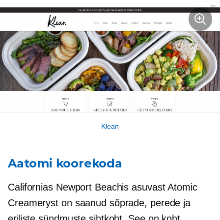
Klean
Aatomi koorekoda
Californias Newport Beachis asuvast Atomic
Creameryst on saanud sõprade, perede ja
eriliste sündmuste sihtkoht. See on koht