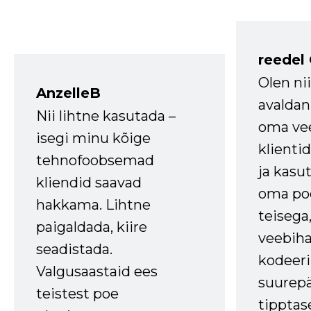
reedel
Olen ni
AnzelleB
avaldan
Nii lihtne kasutada –
oma vee
isegi minu kõige
klienti
tehnofoobsemad
ja kasu
kliendid saavad
oma poe
hakkama. Lihtne
teisega,
paigaldada, kiire
veebihal
seadistada.
kodeer
Valgusaastaid ees
suurep
teistest poe
tipptas