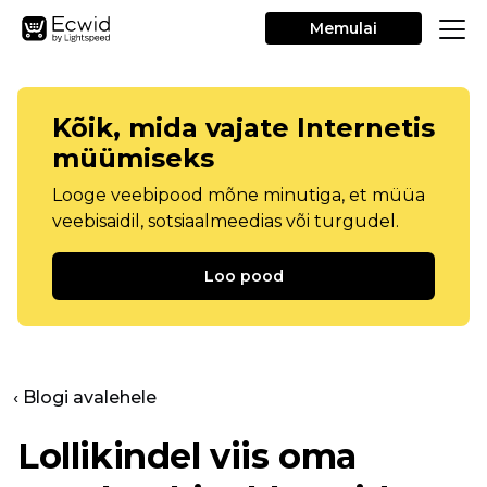
Memulai
Kõik, mida vajate Internetis
müümiseks
Looge veebipood mõne minutiga, et müüa
veebisaidil, sotsiaalmeedias või turgudel.
Loo pood
‹ Blogi avalehele
Lollikindel viis oma