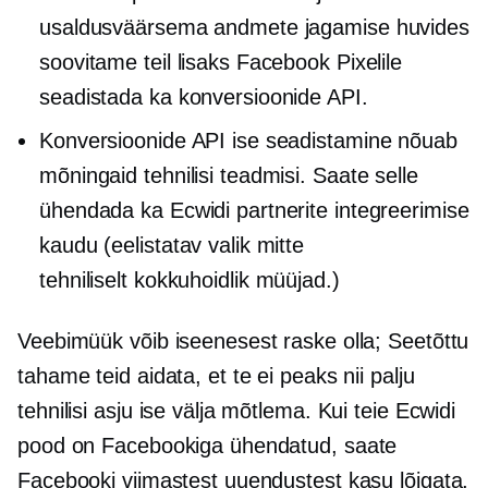
usaldusväärsema andmete jagamise huvides
soovitame teil lisaks Facebook Pixelile
seadistada ka konversioonide API.
Konversioonide API ise seadistamine nõuab
mõningaid tehnilisi teadmisi. Saate selle
ühendada ka Ecwidi partnerite integreerimise
kaudu (eelistatav valik mitte
tehniliselt kokkuhoidlik
müüjad.)
Veebimüük võib iseenesest raske olla; Seetõttu
tahame teid aidata, et te ei peaks nii palju
tehnilisi asju ise välja mõtlema. Kui teie Ecwidi
pood on Facebookiga ühendatud, saate
Facebooki viimastest uuendustest kasu lõigata,