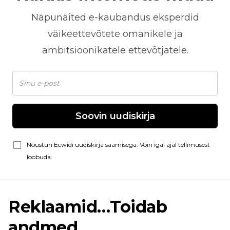
Näpunäited
e-kaubandus
eksperdid
väikeettevõtete omanikele ja
ambitsioonikatele ettevõtjatele.
Soovin uudiskirja
Nõustun Ecwidi uudiskirja saamisega. Võin igal ajal tellimusest
loobuda.
Reklaamid…Toidab
andmed