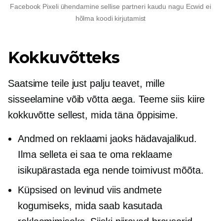
Facebook Pixeli ühendamine sellise partneri kaudu nagu Ecwid ei
hõlma koodi kirjutamist
Kokkuvõtteks
Saatsime teile just palju teavet, mille
sisseelamine võib võtta aega. Teeme siis kiire
kokkuvõtte sellest, mida täna õppisime.
Andmed on reklaami jaoks hädavajalikud.
Ilma selleta ei saa te oma reklaame
isikupärastada ega nende toimivust mõõta.
Küpsised on levinud viis andmete
kogumiseks, mida saab kasutada