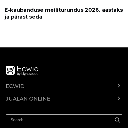
E-kaubanduse meiliturundus 2026. aastaks
ja pärast seda
ECWID
Ecwid.com
JUALAN ONLINE
Pusat Bantuan
Jual dimana-mana
Jualan di Facebook