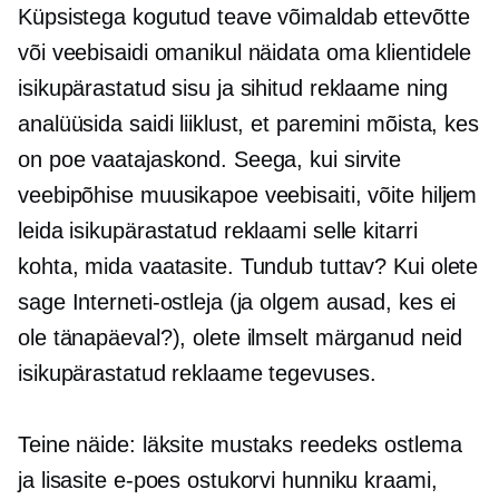
Küpsistega kogutud teave võimaldab ettevõtte
või veebisaidi omanikul näidata oma klientidele
isikupärastatud sisu ja sihitud reklaame ning
analüüsida saidi liiklust, et paremini mõista, kes
on poe vaatajaskond. Seega, kui sirvite
veebipõhise muusikapoe veebisaiti, võite hiljem
leida isikupärastatud reklaami selle kitarri
kohta, mida vaatasite. Tundub tuttav? Kui olete
sage Interneti-ostleja (ja olgem ausad, kes ei
ole tänapäeval?), olete ilmselt märganud neid
isikupärastatud reklaame tegevuses.
Teine näide: läksite mustaks reedeks ostlema
ja lisasite e-poes ostukorvi hunniku kraami,