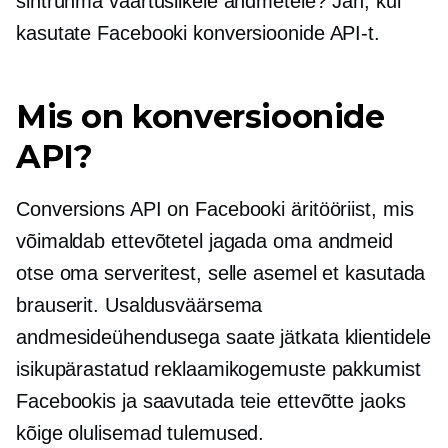
sihtrühma väärtuslikele andmetele? Jah, kui
kasutate Facebooki konversioonide API-t.
Mis on konversioonide
API?
Conversions API on Facebooki äritööriist, mis
võimaldab ettevõtetel jagada oma andmeid
otse oma serveritest, selle asemel et kasutada
brauserit. Usaldusväärsema
andmesideühendusega saate jätkata klientidele
isikupärastatud reklaamikogemuste pakkumist
Facebookis ja saavutada teie ettevõtte jaoks
kõige olulisemad tulemused.