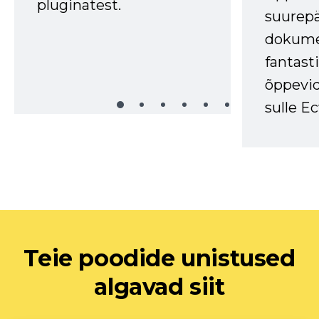
pluginatest.
suurep
dokume
fantasti
õppevid
sulle Ec
Teie poodide unistused
algavad siit