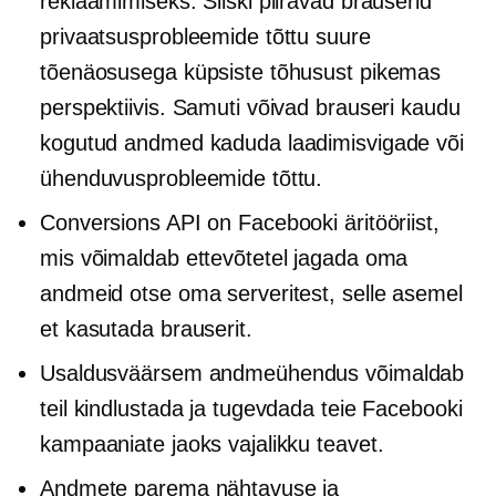
reklaamimiseks. Siiski piiravad brauserid
privaatsusprobleemide tõttu suure
tõenäosusega küpsiste tõhusust pikemas
perspektiivis. Samuti võivad brauseri kaudu
kogutud andmed kaduda laadimisvigade või
ühenduvusprobleemide tõttu.
Conversions API on Facebooki äritööriist,
mis võimaldab ettevõtetel jagada oma
andmeid otse oma serveritest, selle asemel
et kasutada brauserit.
Usaldusväärsem andmeühendus võimaldab
teil kindlustada ja tugevdada teie Facebooki
kampaaniate jaoks vajalikku teavet.
Andmete parema nähtavuse ja