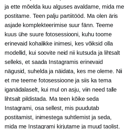
ja
ette mõelda
kuu alguses avaldame, mida me
postitame. Teen palju partiitööd. Ma olen äris
asjade komplekteerimise suur fänn. Teeme
kuus ühe suure fotosessiooni, kuhu toome
erinevaid kohalikke inimesi, kes võiksid olla
modellid, kui soovite neid nii kutsuda ja lihtsalt
selleks, et saada Instagramis erinevaid
nägusid, suhelda ja näidata, kes me oleme. Nii
et me teeme fotosessioone ja siis ka tema
iganädalaselt, kui mul on asju, viin need talle
lihtsalt pildistada. Ma teen kõike seda
Instagrami, osa sellest, mis puudutab
postitamist, inimestega suhtlemist ja seda,
mida me Instagrami kirjutame ja muud taolist.