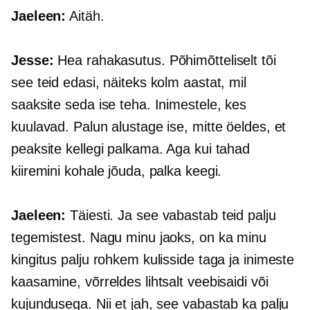
Jaeleen:
Aitäh.
Jesse:
Hea rahakasutus. Põhimõtteliselt tõi
see teid edasi, näiteks kolm aastat, mil
saaksite seda ise teha. Inimestele, kes
kuulavad. Palun alustage ise, mitte öeldes, et
peaksite kellegi palkama. Aga kui tahad
kiiremini kohale jõuda, palka keegi.
Jaeleen:
Täiesti. Ja see vabastab teid palju
tegemistest. Nagu minu jaoks, on ka minu
kingitus palju rohkem kulisside taga ja inimeste
kaasamine, võrreldes lihtsalt veebisaidi või
kujundusega. Nii et jah, see vabastab ka palju