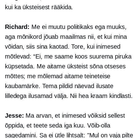
kui ka üksteisest rääkida.
Richard:
Me ei muutu poliitikaks ega muuks,
aga mõnikord jõuab maailmas nii, et kui mina
võidan, siis sina kaotad. Tore, kui inimesed
mõtlevad: “Ei, me saame koos suurema piruka
küpsetada. Me aitame üksteist sõna otseses
mõttes; me mõlemad aitame teineteise
kaubamärke. Tema pildid näevad ilusate
lilledega ilusamad välja. Nii hea kraam kindlasti.
Jesse:
Ma arvan, et inimesed võiksid sellest
õppida, et teete seda iga kuu. Võib-olla
sagedamini. Sa ei ütle lihtsalt: "Mul on vaja pilte