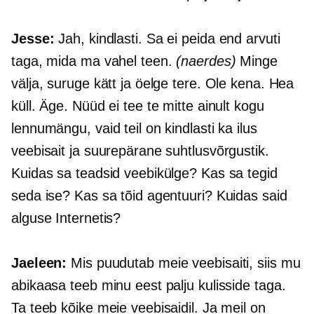
Jesse:
Jah, kindlasti. Sa ei peida end arvuti
taga, mida ma vahel teen.
(naerdes)
Minge
välja, suruge kätt ja öelge tere. Ole kena. Hea
küll. Äge. Nüüd ei tee te mitte ainult kogu
lennumängu, vaid teil on kindlasti ka ilus
veebisait ja suurepärane suhtlusvõrgustik.
Kuidas sa teadsid veebikülge? Kas sa tegid
seda ise? Kas sa tõid agentuuri? Kuidas said
alguse Internetis?
Jaeleen:
Mis puudutab meie veebisaiti, siis mu
abikaasa teeb minu eest palju kulisside taga.
Ta teeb kõike meie veebisaidil. Ja meil on