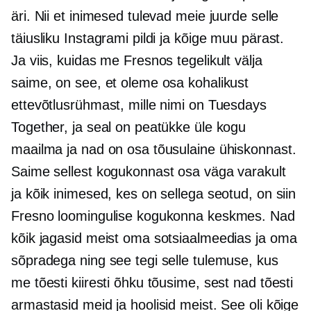
äri. Nii et inimesed tulevad meie juurde selle
täiusliku Instagrami pildi ja kõige muu pärast.
Ja viis, kuidas me Fresnos tegelikult välja
saime, on see, et oleme osa kohalikust
ettevõtlusrühmast, mille nimi on Tuesdays
Together, ja seal on peatükke üle kogu
maailma ja nad on osa tõusulaine ühiskonnast.
Saime sellest kogukonnast osa väga varakult
ja kõik inimesed, kes on sellega seotud, on siin
Fresno loomingulise kogukonna keskmes. Nad
kõik jagasid meist oma sotsiaalmeedias ja oma
sõpradega ning see tegi selle tulemuse, kus
me tõesti kiiresti õhku tõusime, sest nad tõesti
armastasid meid ja hoolisid meist. See oli kõige