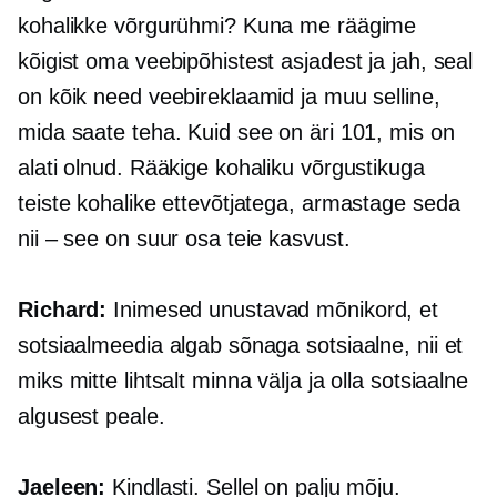
kohalikke võrgurühmi? Kuna me räägime
kõigist oma veebipõhistest asjadest ja jah, seal
on kõik need veebireklaamid ja muu selline,
mida saate teha. Kuid see on äri 101, mis on
alati olnud. Rääkige kohaliku võrgustikuga
teiste kohalike ettevõtjatega, armastage seda
nii – see on suur osa teie kasvust.
Richard:
Inimesed unustavad mõnikord, et
sotsiaalmeedia algab sõnaga sotsiaalne, nii et
miks mitte lihtsalt minna välja ja olla sotsiaalne
algusest peale.
Jaeleen:
Kindlasti. Sellel on palju mõju.