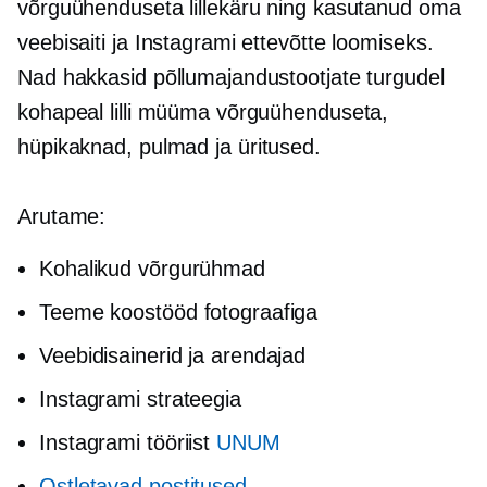
võrguühenduseta lillekäru ning kasutanud oma
veebisaiti ja Instagrami ettevõtte loomiseks.
Nad hakkasid põllumajandustootjate turgudel
kohapeal lilli müüma võrguühenduseta,
hüpikaknad,
pulmad ja üritused.
Arutame:
Kohalikud võrgurühmad
Teeme koostööd fotograafiga
Veebidisainerid ja arendajad
Instagrami strateegia
Instagrami tööriist
UNUM
Ostletavad postitused