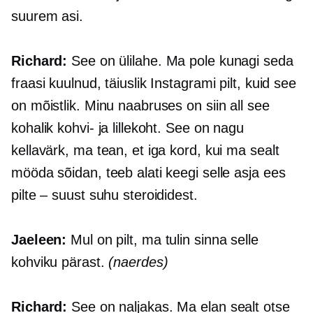
suurem asi.
Richard:
See on ülilahe. Ma pole kunagi seda
fraasi kuulnud, täiuslik Instagrami pilt, kuid see
on mõistlik. Minu naabruses on siin all see
kohalik kohvi- ja lillekoht. See on nagu
kellavärk, ma tean, et iga kord, kui ma sealt
mööda sõidan, teeb alati keegi selle asja ees
pilte – suust suhu steroididest.
Jaeleen:
Mul on pilt, ma tulin sinna selle
kohviku pärast.
(naerdes)
Richard:
See on naljakas. Ma elan sealt otse