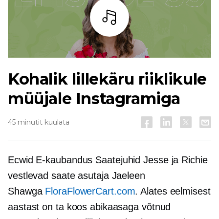
Kuulama
Kohalik lillekäru riiklikule
müüjale Instagramiga
45 minutit kuulata
Ecwid
E-kaubandus
Saatejuhid Jesse ja Richie
vestlevad saate asutaja Jaeleen
Shawga
FloraFlowerCart.com
. Alates eelmisest
aastast on ta koos abikaasaga võtnud