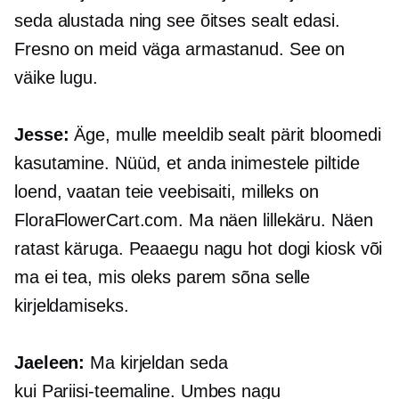
seda alustada ning see õitses sealt edasi.
Fresno on meid väga armastanud. See on
väike lugu.
Jesse:
Äge, mulle meeldib sealt pärit bloomedi
kasutamine. Nüüd, et anda inimestele piltide
loend, vaatan teie veebisaiti, milleks on
FloraFlowerCart.com. Ma näen lillekäru. Näen
ratast käruga. Peaaegu nagu hot dogi kiosk või
ma ei tea, mis oleks parem sõna selle
kirjeldamiseks.
Jaeleen:
Ma kirjeldan seda
kui
Pariisi-teemaline.
Umbes nagu