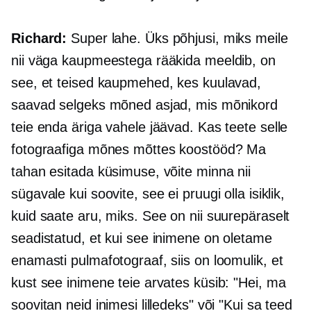
Richard:
Super lahe. Üks põhjusi, miks meile
nii väga kaupmeestega rääkida meeldib, on
see, et teised kaupmehed, kes kuulavad,
saavad selgeks mõned asjad, mis mõnikord
teie enda äriga vahele jäävad. Kas teete selle
fotograafiga mõnes mõttes koostööd? Ma
tahan esitada küsimuse, võite minna nii
sügavale kui soovite, see ei pruugi olla isiklik,
kuid saate aru, miks. See on nii suurepäraselt
seadistatud, et kui see inimene on oletame
enamasti pulmafotograaf, siis on loomulik, et
kust see inimene teie arvates küsib: "Hei, ma
soovitan neid inimesi lilledeks" või "Kui sa teed