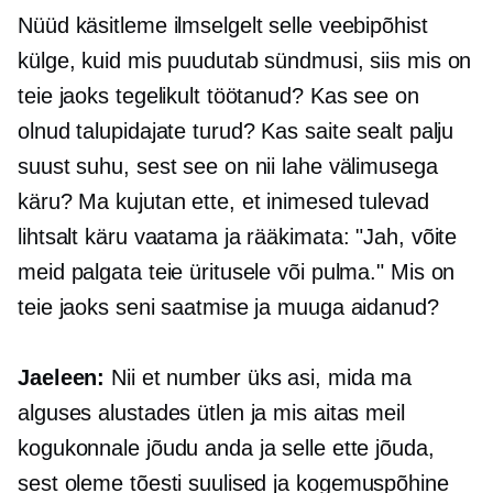
Nüüd käsitleme ilmselgelt selle veebipõhist
külge, kuid mis puudutab sündmusi, siis mis on
teie jaoks tegelikult töötanud? Kas see on
olnud talupidajate turud? Kas saite sealt palju
suust suhu, sest see on nii lahe välimusega
käru? Ma kujutan ette, et inimesed tulevad
lihtsalt käru vaatama ja rääkimata: "Jah, võite
meid palgata teie üritusele või pulma." Mis on
teie jaoks seni saatmise ja muuga aidanud?
Jaeleen:
Nii et number üks asi, mida ma
alguses alustades ütlen ja mis aitas meil
kogukonnale jõudu anda ja selle ette jõuda,
sest oleme tõesti suulised ja
kogemuspõhine