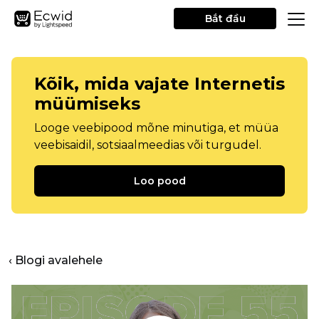
Bắt đầu
Kõik, mida vajate Internetis
müümiseks
Looge veebipood mõne minutiga, et müüa
veebisaidil, sotsiaalmeedias või turgudel.
Loo pood
‹ Blogi avalehele