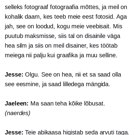
selleks fotograaf
fotograafia mõttes,
ja meil on
kohalik daam, kes teeb meie eest fotosid. Aga
jah, see on loodud, kogu meie veebisait. Mis
puutub maksmisse, siis tal on disainile väga
hea silm ja siis on meil disainer, kes töötab
meiega nii palju kui graafika ja muu selline.
Jesse:
Olgu. See on hea, nii et sa saad olla
see
eesmine,
ja saad lilledega mängida.
Jaeleen:
Ma saan teha kõike lõbusat.
(naerdes)
Jesse:
Teie abikaasa higistab seda arvuti taga.