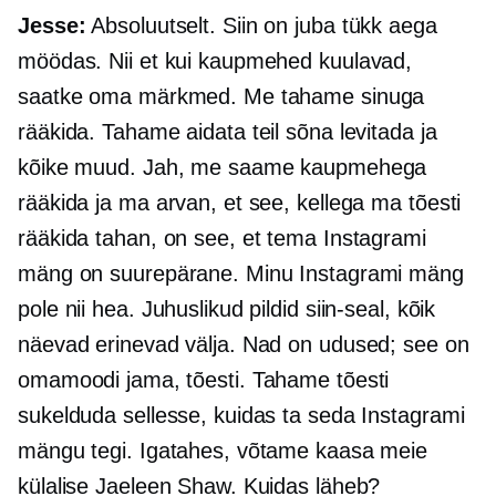
Jesse:
Absoluutselt. Siin on juba tükk aega
möödas. Nii et kui kaupmehed kuulavad,
saatke oma märkmed. Me tahame sinuga
rääkida. Tahame aidata teil sõna levitada ja
kõike muud. Jah, me saame kaupmehega
rääkida ja ma arvan, et see, kellega ma tõesti
rääkida tahan, on see, et tema Instagrami
mäng on suurepärane. Minu Instagrami mäng
pole nii hea. Juhuslikud pildid siin-seal, kõik
näevad erinevad välja. Nad on udused; see on
omamoodi jama, tõesti. Tahame tõesti
sukelduda sellesse, kuidas ta seda Instagrami
mängu tegi. Igatahes, võtame kaasa meie
külalise Jaeleen Shaw. Kuidas läheb?