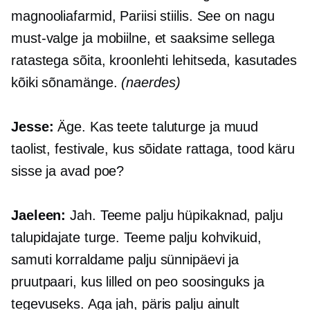
magnooliafarmid, Pariisi stiilis. See on nagu
must-valge ja mobiilne, et saaksime sellega
ratastega sõita, kroonlehti lehitseda, kasutades
kõiki sõnamänge.
(naerdes)
Jesse:
Äge. Kas teete taluturge ja muud
taolist, festivale, kus sõidate rattaga, tood käru
sisse ja avad poe?
Jaeleen:
Jah. Teeme palju
hüpikaknad,
palju
talupidajate turge. Teeme palju kohvikuid,
samuti korraldame palju sünnipäevi ja
pruutpaari, kus lilled on peo soosinguks ja
tegevuseks. Aga jah, päris palju ainult