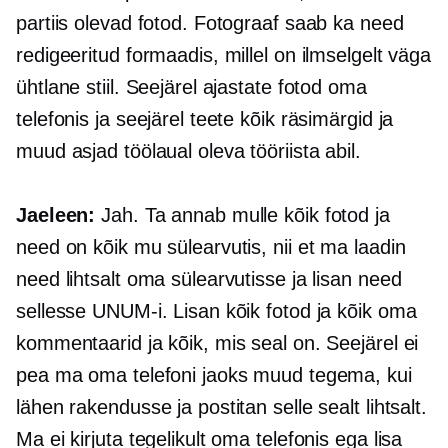
partiis olevad fotod. Fotograaf saab ka need
redigeeritud formaadis, millel on ilmselgelt väga
ühtlane stiil. Seejärel ajastate fotod oma
telefonis ja seejärel teete kõik räsimärgid ja
muud asjad töölaual oleva tööriista abil.
Jaeleen:
Jah. Ta annab mulle kõik fotod ja
need on kõik mu sülearvutis, nii et ma laadin
need lihtsalt oma sülearvutisse ja lisan need
sellesse UNUM-i. Lisan kõik fotod ja kõik oma
kommentaarid ja kõik, mis seal on. Seejärel ei
pea ma oma telefoni jaoks muud tegema, kui
lähen rakendusse ja postitan selle sealt lihtsalt.
Ma ei kirjuta tegelikult oma telefonis ega lisa