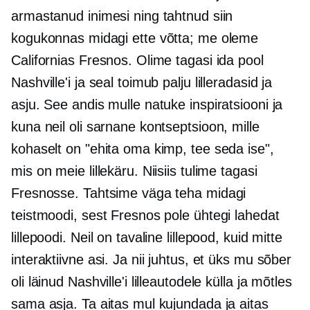
armastanud inimesi ning tahtnud siin
kogukonnas midagi ette võtta; me oleme
Californias Fresnos. Olime tagasi ida pool
Nashville'i ja seal toimub palju lilleradasid ja
asju. See andis mulle natuke inspiratsiooni ja
kuna neil oli sarnane kontseptsioon, mille
kohaselt on "ehita oma kimp, tee seda ise",
mis on meie lillekäru. Niisiis tulime tagasi
Fresnosse. Tahtsime väga teha midagi
teistmoodi, sest Fresnos pole ühtegi lahedat
lillepoodi. Neil on tavaline lillepood, kuid mitte
interaktiivne asi. Ja nii juhtus, et üks mu sõber
oli läinud Nashville'i lilleautodele külla ja mõtles
sama asja. Ta aitas mul kujundada ja aitas