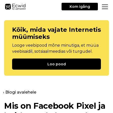
Kom igång
Kõik, mida vajate Internetis
müümiseks
Looge veebipood mõne minutiga, et müüa
veebisaidil, sotsiaalmeedias või turgudel.
Loo pood
‹ Blogi avalehele
Mis on Facebook Pixel ja