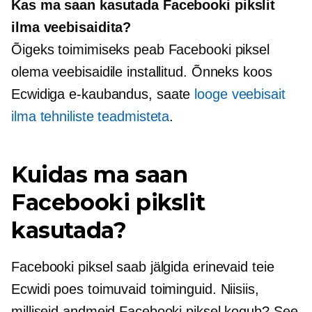
Kas ma saan kasutada Facebooki pikslit
ilma veebisaidita?
Õigeks toimimiseks peab Facebooki piksel
olema veebisaidile installitud. Õnneks koos
Ecwidiga
e-kaubandus,
saate
looge veebisait
ilma tehniliste teadmisteta
.
Kuidas ma saan
Facebooki pikslit
kasutada?
Facebooki piksel saab jälgida erinevaid teie
Ecwidi poes toimuvaid toiminguid. Niisiis,
milliseid andmeid Facebooki piksel kogub? See