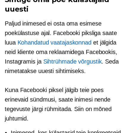
uuesti
Paljud inimesed ei osta oma esimese
poekülastuse ajal. Facebooki piksliga saate
luua
Kohandatud vaatajaskonnad
et jälgida
neid kliente oma reklaamidega Facebookis,
Instagramis ja
Sihtrühmade võrgustik
. Seda
nimetatakse uuesti sihtimiseks.
Kuna Facebooki piksel jälgib teie poes
erinevaid sündmusi, saate inimesi nende
tegevuste järgi rühmitada. Siin on mõned
juhtumid.
Inimesed, kes külastasid teie konkreetseid