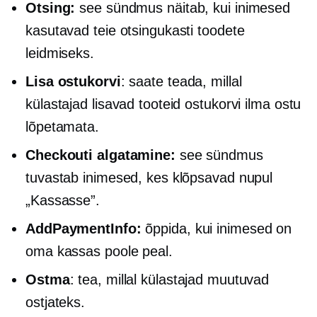
Otsing:
see sündmus näitab, kui inimesed
kasutavad teie otsingukasti toodete
leidmiseks.
Lisa ostukorvi
: saate teada, millal
külastajad lisavad tooteid ostukorvi ilma ostu
lõpetamata.
Checkouti algatamine:
see sündmus
tuvastab inimesed, kes klõpsavad nupul
„Kassasse”.
AddPaymentInfo:
õppida, kui inimesed on
oma kassas poole peal.
Ostma
: tea, millal külastajad muutuvad
ostjateks.