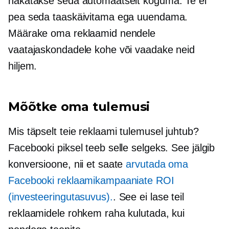
hakatakse seda automaatselt koguma. Te ei
pea seda taaskäivitama ega uuendama.
Määrake oma reklaamid nendele
vaatajaskondadele kohe või vaadake neid
hiljem.
Mõõtke oma tulemusi
Mis täpselt teie reklaami tulemusel juhtub?
Facebooki piksel teeb selle selgeks. See jälgib
konversioone, nii et saate
arvutada oma
Facebooki reklaamikampaaniate ROI
(investeeringutasuvus).
. See ei lase teil
reklaamidele rohkem raha kulutada, kui