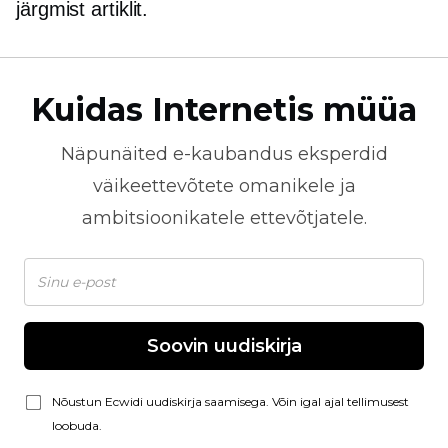
järgmist artiklit.
Kuidas Internetis müüa
Näpunäited
e-kaubandus
eksperdid
väikeettevõtete omanikele ja
ambitsioonikatele ettevõtjatele.
Soovin uudiskirja
Nõustun Ecwidi uudiskirja saamisega. Võin igal ajal tellimusest
loobuda.