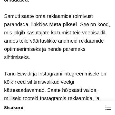
Samuti saate oma reklaamide toimivust
parandada, linkides
Meta piksel
. See on kood,
mis jälgib kasutajate käitumist teie veebisaidil,
andes teile väärtuslikke andmeid reklaamide
optimeerimiseks ja nende paremaks
sihtimiseks.
Tänu Ecwidi ja Instagrami integreerimisele on
kõik need sihtimisvalikud veelgi
kättesaadavamad. Saate hõlpsasti valida,
milliseid tooteid Instagramis reklaamida, ja
kohandada reklaami vastavalt oma
Sisukord
sihtrühmale. See võimaldab isikupärasemat