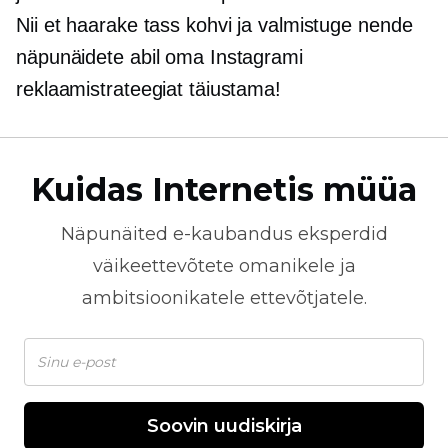
Nii et haarake tass kohvi ja valmistuge nende
näpunäidete abil oma Instagrami
reklaamistrateegiat täiustama!
Kuidas Internetis müüa
Näpunäited
e-kaubandus
eksperdid
väikeettevõtete omanikele ja
ambitsioonikatele ettevõtjatele.
Soovin uudiskirja