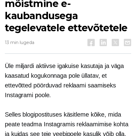
mõistmine e-
kaubandusega
tegelevatele ettevõtetele
13 min lugeda
Üle miljardi aktiivse igakuise kasutaja ja väga
kaasatud kogukonnaga pole üllatav, et
ettevõtted pöörduvad reklaami saamiseks
Instagrami poole.
Selles blogipostituses käsitleme kõike, mida
peate teadma Instagramis reklaamimise kohta
ja kuidas see teie veebipoele kasulik võib olla.