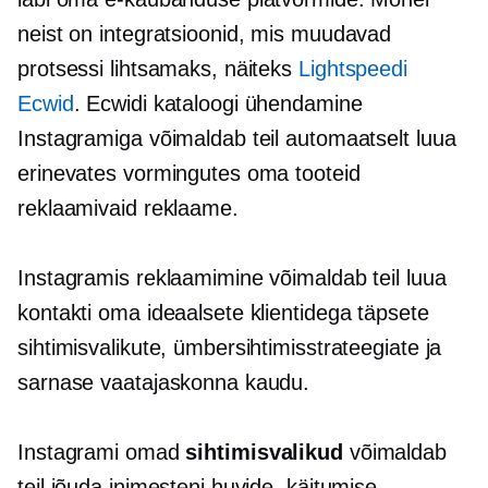
neist on integratsioonid, mis muudavad
protsessi lihtsamaks, näiteks
Lightspeedi
Ecwid
. Ecwidi kataloogi ühendamine
Instagramiga võimaldab teil automaatselt luua
erinevates vormingutes oma tooteid
reklaamivaid reklaame.
Instagramis reklaamimine võimaldab teil luua
kontakti oma ideaalsete klientidega täpsete
sihtimisvalikute, ümbersihtimisstrateegiate ja
sarnase vaatajaskonna kaudu.
Instagrami omad
sihtimisvalikud
võimaldab
teil jõuda inimesteni huvide, käitumise,