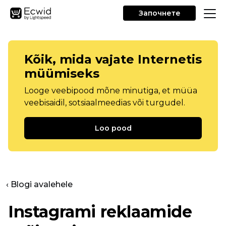
Започнете
Kõik, mida vajate Internetis
müümiseks
Looge veebipood mõne minutiga, et müüa
veebisaidil, sotsiaalmeedias või turgudel.
Loo pood
‹ Blogi avalehele
Instagrami reklaamide