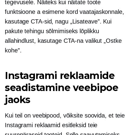
tegevusele. Näiteks kui näitate toote
funktsioone a
esimene kord
vaatajaskonnale,
kasutage CTA-sid, nagu „Lisateave”. Kui
pakute tehingu sõlmimiseks lõplikku
allahindlust, kasutage CTA-na valikut „Ostke
kohe”.
Instagrami reklaamide
seadistamine veebipoe
jaoks
Kui teil on veebipood, võiksite soovida, et teie
Instagrami reklaamid esitleksid teie
suurepäraseid tooteid. Selle saavutamiseks