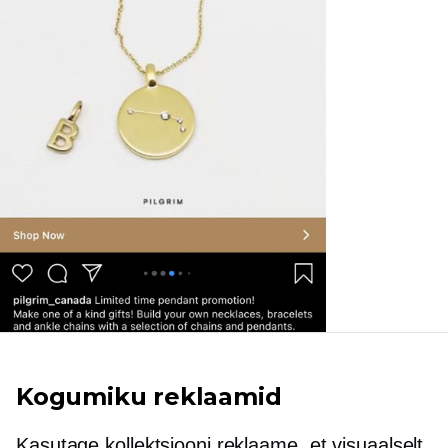
Kogumiku reklaamid
Kasutage kollektsiooni reklaame, et visuaalselt